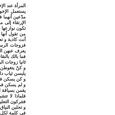
المرأة عند الإ
يستعمل الإخوا
مدّعين أنهما
الإرتقاء إلى
تكون نوازعها سي
من تقول أنها 
أنت كاذبة و ت
فزوجات الرسو
يعرف عنهن الخ
فما بالك بالنق
ثانيا زوجات ال
و كنّ يتغوطن 
يلبسن ثياب د
و كن يسكن في 
و لم يسكن في 
يقمن بسياقة ال
فلماذا لا تت
فتتركون التعل
و تحلبن النيا
في كلمة لكل ع