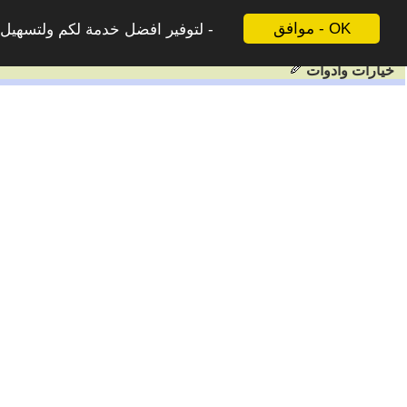
موافق - OK
لتوفير افضل خدمة لكم ولتسهيل ع
خيارات وادوات