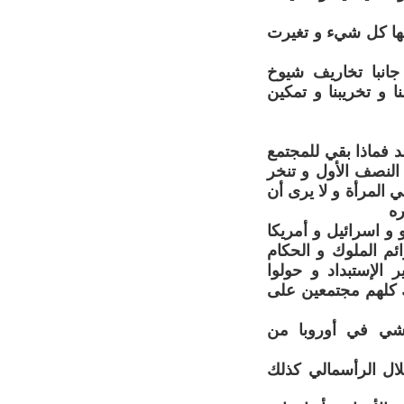
بماضي مرّ عليه 1500 سنة تطور خلالها كل شيء و تغيرت
جانبا تخاريف شيوخ
ا و تخريبنا و تمكين
د فماذا بقي للمجتمع
النصف الأول و تنخر
 المرأة و لا يرى أن
ره
 و اسرائيل و أمريكا
م الملوك و الحكام
 الإستبداد و حولوا
 كلهم مجتمعين على
اشي في أوروبا من
ال الرأسمالي كذلك