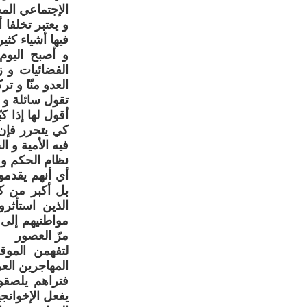
الإجتماعي الم
فيها أشياء كثير
و أصبح اليوم
الفضائيات و ز
العدو منّا و ت
تقول سائلة و 
أقول لها إذا 
كي يتحرر فإن
فيه الأمية و ا
نظام الحكم و 
أي أنهم يقدمو
بل أكبر من ك
الذين استأثرو
مواطنيهم إلى
مرّ العصور
لتفهمن المو
المهاجرين الع
فتراهم يلصقو
يفعل الإخوانج