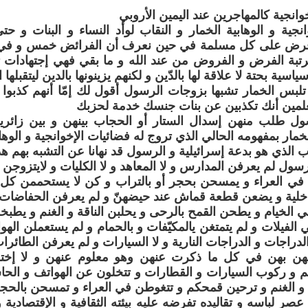
خوانجية كالمهاجرين عند اليمين الأروبي
نجية و الوهابية الخمار و النقاب لوأد النساء و البنات و ح
 فرض على كل مسلمة في حين نعرف أن الفرائض خمس و في ما
 مرتبة الفرض و الفروض من عند الله و ما بقي فهي إجتهادا
اسية بحتة لا علاقة لها بالدّين و لكنهم يزينونها بالدين ليتقبله
تلبس الخمار تشبها بزوجات الرسول أقول لك إمّا أنهم كذبوا 
علمين أنك تكذبين عن بنات جنسك خدمة لحزبك
ل طلب منهن إسدال الستار أو الحجاب بينهن و بين زائري
مار بمفهومه الحالي الذي تروج له فضائيات الإخوانجية و الوهاب
اب الذي هو بدعة إسرائيلية و الرسول قد نهانا عن التشبه بهم هذا
رسول لم يعرفن المدارس و لا المعاهد و لا الكليات و لايتزوجن
في العراء و يمسحن بحجر أو بالتراب و كن لا يستحممن كل يو
اخلية و يضعن قطعة قماش عند حيضهنّ و لم يعرفن الحفاضات
الخيام و يطحن القمح بالرحى و يحلبن الناقة و الغنم و يط
الفيلات و لم يتمتغن يالمكيّفات و بالحمام و لم يستعملن اله
دراجات و الدراجات النارية و لا السيارات و لم يعرفن الطائرا
شبهن بهن في كل ما ذكرت عنهن وهو معلوم عنهن و لا إختلا
يم و ركوب السيارات و القطارات و تتخلون عن الهواتف و الح
ق و الغنم و ترحين قمحكم و تتغوطن في العراء و تمسحن بالحجر 
صر لباسه و تقاليده تفرضه عليه بيئته الثقافية و الإقتصادية