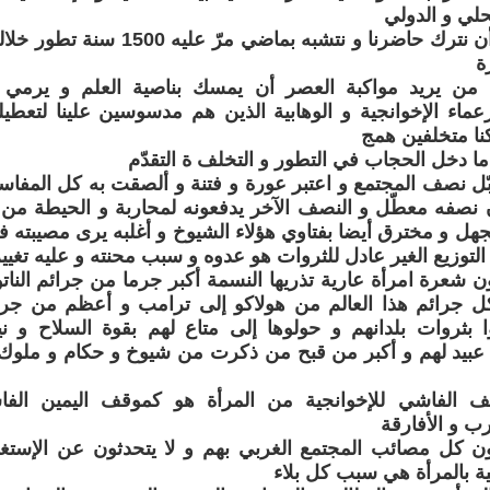
حلي و الدولي
و يعتبر تخلفا أن نترك حاضرنا و نتشبه 
ة
 من يريد مواكبة العصر أن يمسك بناصية العلم و يرمي 
عماء الإخوانجية و الوهابية الذين هم مدسوسين علينا لتعطيلن
ركنا متخلفين همج
ما دخل الحجاب في التطور و التخلف ة التقدّم
كبّل نصف المجتمع و اعتبر عورة و فتنة و ألصقت به كل المفاس
 نصفه معطّل و النصف الآخر يدفعونه لمحاربة و الحيطة من 
لجهل و مخترق أيضا بفتاوي هؤلاء الشيوخ و أغلبه يرى مصيبته في
التوزيع الغير عادل للثروات هو عدوه و سبب محنته و عليه تغيي
ن شعرة امرأة عارية تذريها النسمة أكبر جرما من جرائم الناتو
ل جرائم هذا العالم من هولاكو إلى ترامب و أعظم من جرائ
ا بثروات بلدانهم و حولوها إلى متاع لهم بقوة السلاح و نير
 عبيد لهم و أكبر من قبح من ذكرت من شيوخ و حكام و ملوك
قف الفاشي للإخوانجية من المرأة هو كموقف اليمين الف
رب و الأفارقة
ن كل مصائب المجتمع الغربي بهم و لا يتحدثون عن الإستغل
ية بالمرأة هي سبب كل بلاء