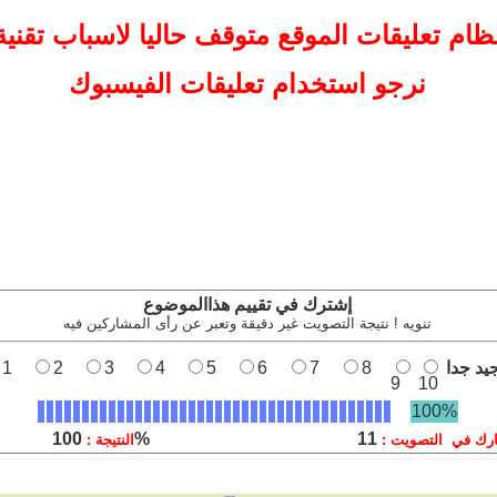
ظام تعليقات
الموقع
متوقف حاليا لاسباب تقنية
نرجو استخدام تعليقات الفيسبوك
إشترك في تقييم هذاالموضوع
تنويه ! نتيجة التصويت غير دقيقة وتعبر عن رأى المشاركين فيه
يد جدا
8
7
6
5
4
3
2
1
9
10
100%
100%
11
رك في التصويت :
النتيجة :