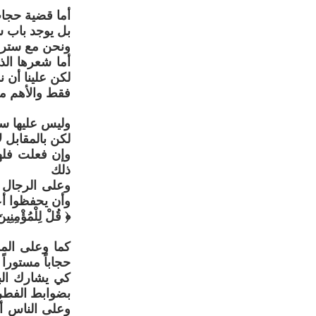
أما قضية حجاب
بل يوجد باب س
ونحن مع ستر م
أما شعرها الذ
لكن علينا أن 
فقط والأهم من
وليس عليها ستر
لكن بالمقابل ل
وإن فعلت فلها
ذلك
وعلى الرجال أ
وأن يحفظوا أ
﴿ قُلْ لِلْمُؤْمِنِين
كما وعلى المر
حجاباً مستورا
كي يشارك الب
بضوابط الفطري
وعلى الناس أن