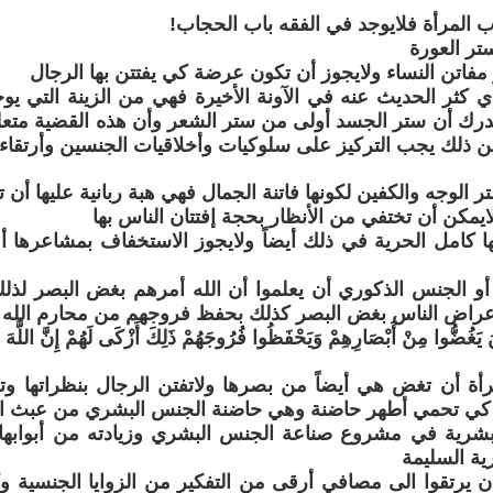
 المرأة فلايوجد في الفقه باب الحجاب!
تر العورة
فاتن النساء ولايجوز أن تكون عرضة كي يفتتن بها الرجال
ي كثر الحديث عنه في الآونة الأخيرة فهي من الزينة التي يوج
ندرك أن ستر الجسد أولى من ستر الشعر وأن هذه القضية متع
 ذلك يجب التركيز على سلوكيات وأخلاقيات الجنسين وأرتقاءهم
 الوجه والكفين لكونها فاتنة الجمال فهي هبة ربانية عليها أن 
ايمكن أن تختفي من الأنظار بحجة إفتتان الناس بها
 كامل الحرية في ذلك أيضاً ولايجوز الاستخفاف بمشاعرها أ
و الجنس الذكوري أن يعلموا أن الله أمرهم بغض البصر لذلك
عراض الناس بغض البصر كذلك بحفظ فروجهم من محارم الله
َ يَغُضُّوا مِنْ أَبْصَارِهِمْ وَيَحْفَظُوا فُرُوجَهُمْ ذَلِكَ أَزْكَى لَهُمْ إِنَّ اللَّهَ 
أة أن تغض هي أيضاً من بصرها ولاتفتن الرجال بنظراتها وت
ً كي تحمي أطهر حاضنة وهي حاضنة الجنس البشري من عبث الع
شرية في مشروع صناعة الجنس البشري وزيادته من أبوابها
ة السليمة
 يرتقوا الى مصافي أرقى من التفكير من الزوايا الجنسية و