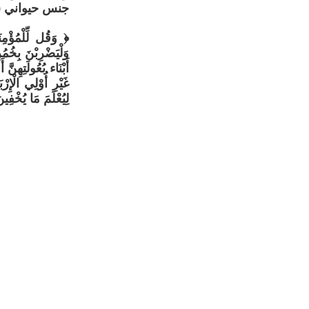
جنس حيواني ش
﴿ وَقُل لِّلْمُؤْمِن
وَلْيَضْرِبْنَ بِخُمُرِه
أَبْنَاء بُعُولَتِهِنَّ 
غَيْرِ أُوْلِي الْإِر
لِيُعْلَمَ مَا يُخْفِين