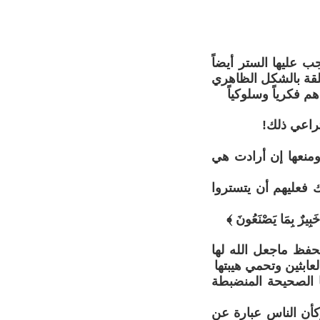
ب عليها الستر أيضاً
لقة بالشكل الظاهري
 فكرياً وسلوكياً
تراعي ذلك!
ومنعها إن أرادت هي
 فعليهم أن يتستروا
خَبِيرٌ بِمَا يَصْنَعُونَ ﴾
حفظ ماجعل الله لها
ابثين وتحمي هيبتها
 الصحيحة المنضبطة
كأن الناس عبارة عن