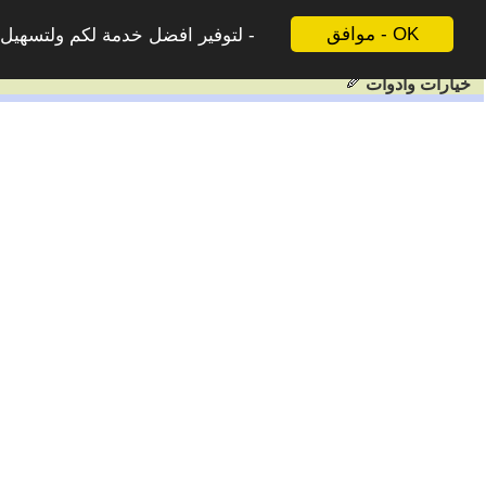
موافق - OK
لتوفير افضل خدمة لكم ولتسهيل ع
خيارات وادوات