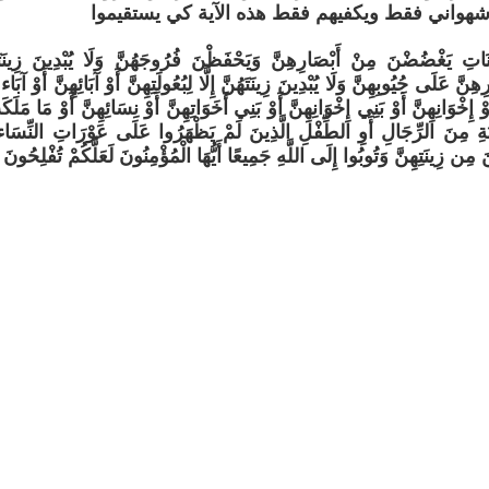
هواني فقط ويكفيهم فقط هذه الآية كي يستقيموا
َاتِ يَغْضُضْنَ مِنْ أَبْصَارِهِنَّ وَيَحْفَظْنَ فُرُوجَهُنَّ وَلَا يُبْدِينَ زِينَتَهُ
ِنَّ عَلَى جُيُوبِهِنَّ وَلَا يُبْدِينَ زِينَتَهُنَّ إِلَّا لِبُعُولَتِهِنَّ أَوْ آبَائِهِنَّ أَوْ آبَاء بُع
أَوْ إِخْوَانِهِنَّ أَوْ بَنِي إِخْوَانِهِنَّ أَوْ بَنِي أَخَوَاتِهِنَّ أَوْ نِسَائِهِنَّ أَوْ مَا مَلَكَت
ْبَةِ مِنَ الرِّجَالِ أَوِ الطِّفْلِ الَّذِينَ لَمْ يَظْهَرُوا عَلَى عَوْرَاتِ النِّسَاء وَ
َ مِن زِينَتِهِنَّ وَتُوبُوا إِلَى اللَّهِ جَمِيعًا أَيُّهَا الْمُؤْمِنُونَ لَعَلَّكُمْ تُفْلِحُونَ