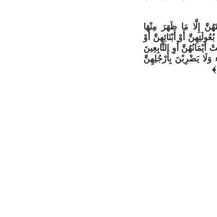
نَّ إِلَّا مَا ظَهَرَ مِنْهَا
ُولَتِهِنَّ أَوْ أَبْنَائِهِنَّ أَوْ
ْ أَيْمَانُهُنَّ أَوِ التَّابِعِينَ
لَا يَضْرِبْنَ بِأَرْجُلِهِنَّ
 ﴾