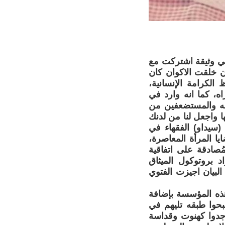
 هي وثيقة اشتركت مع
ن خلقت الاكوان كان
الكرامة الإنسانية،
ه، كما انه وارد في
لله والمستضعفين من
ها واجعل لنا من لدنك
(سيداو) الفقهاء في
ا المرأة المعاصرة،
ُصادقة على اتفاقية
بروتوكول الميثاق
لفتها “شرعنا وأعرفنا") 9 مايو 2020 وبحسب البيان اجيزت الفتوي
هذه المؤسسة بإضافة
صبحوا طبقه تليهم في
أوجدوا كهنوت وقداسة