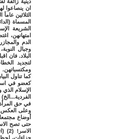
دينية زائفة ل
ان ينصاعوا له
الثلاثين عاماَ
المسماة (الدا
الشريعة الإس
امتهانهن، اغ
الدم والمجاز
وجبال النوبة
البلاد. فان اق
لتجديد الخطا
ومكتسباتهن.
كما تناول الب
كعضو في اسرة
الإسلام الذي و
الفردية...الخ)
في حق المرأة 
وعلى العكس م
أوضاع مجتمعاته
حتى تصح الاس
الاس
جزاءات، لحظر 