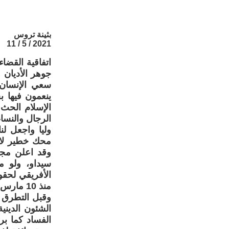
بثينة تروس
2021 / 5 / 11
اتفاقية القضا
جوهر الأديان 
سعي الإنسان 
ينعمون فيها ب
الإسلام الحث 
الرجال والنساء
وليا واجعل ل
محك خطير لاخت
وقد اعلن مجم
سيداو، ولو م
منذ 10 مارس الماضي، واستند على دراسة انعقدت منذ أكتوبر 2020.
وقبل التطرق 
الشئون الديني
الفساد كما بر