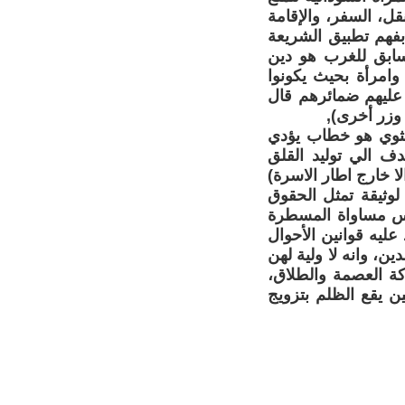
قل، السفر، والإقامة
فهم تطبيق الشريعة
سابق للغرب هو دين
وامرأة بحيث يكونوا
 عليهم ضمائرهم قال
 وزر أخرى),
انثوي هو خطاب يؤدي
دف الي توليد القلق
ا خارج اطار الاسرة)
 لوثيقة تمثل الحقوق
ليس مساواة المسطرة
 عليه قوانين الأحوال
ن، وانه لا ولية لهن
ة العصمة والطلاق،
 يقع الظلم بتزويج