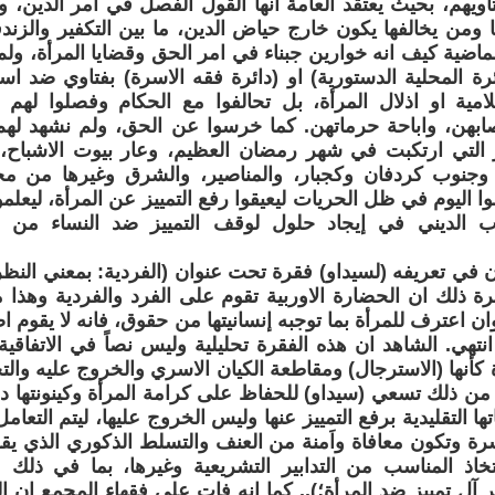
فتاويهم، بحيث يعتقد العامة انها القول الفصل في أمر الدين، و
ا ومن يخالفها يكون خارج حياض الدين، ما بين التكفير والزند
 الماضية كيف انه خوارين جبناء في امر الحق وقضايا المرأة، ولم
ئرة المحلية الدستورية) او (دائرة فقه الاسرة) بفتاوي ضد اس
لامية او اذلال المرأة، بل تحالفوا مع الحكام وفصلوا لهم
تصابهن، واباحة حرماتهن. كما خرسوا عن الحق، ولم نشهد له
ر التي ارتكبت في شهر رمضان العظيم، وعار بيوت الاشباح، 
، وجنوب كردفان وكجبار، والمناصير، والشرق وغيرها من مخ
بلوا اليوم في ظل الحريات ليعيقوا رفع التمييز عن المرأة، ليعلم
ب الديني في إيجاد حلول لوقف التمييز ضد النساء من د
يان في تعريفه (لسيداو) فقرة تحت عنوان (الفردية: بمعني النظ
 ذلك ان الحضارة الاوربية تقوم على الفرد والفردية وهذا 
ان اعترف للمرأة بما توجبه إنسانيتها من حقوق، فانه لا يقوم اص
 انتهي. الشاهد ان هذه الفقرة تحليلية وليس نصاً في الاتفاقية
كأنها (الاسترجال) ومقاطعة الكيان الاسري والخروج عليه والت
ن ذلك تسعي (سيداو) للحفاظ على كرامة المرأة وكينونتها د
ا التقليدية برفع التمييز عنها وليس الخروج عليها، ليتم التعام
رة وتكون معافاة واَمنة من العنف والتسلط الذكوري الذي ي
ر! (2) (اتخاذ المناسب من التدابير التشريعية وغيرها، بما في ذل
آل تمييز ضد المرأة؛).. كما انه فات علي فقهاء المجمع ان الم