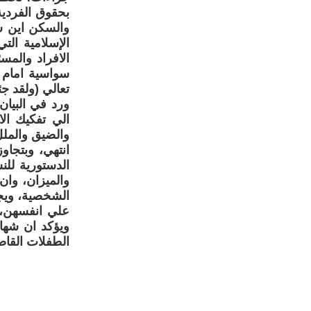
بحقوق الفردية
والسكن اين ش
الإسلامية ال
الافراد والمس
سواسية امام ا
تعالي (ولقد جئ
ورد في البيان
الي تفكيك ال
والضيق والملل
انتهي، وبتجاو
الدستورية للن
والميزان، وان 
الشخصية، ويجي
علي انفسهن، 
ويؤكد ان شها
الطفلات القاص