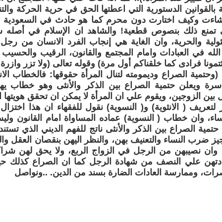
 بالقوانين الدستورية التي اعطتها الحق في حرية الحركة والتن
اءت وكيف اختارت دون محرم كما هو حادث في السعودية ب
تي تمنع ذلك بنصوص قطعية! والشاهد ان الإسلام في أصله 
ئولية والحرية، وان الغاية هي إنجاب الفرد الانسان من رجل 
لله في العبادات وامام المجتمع والقانون، الرقيب والحسيب
تمونا فرادى كما خلقناكم أول مرة) وقوله تعالى (ولا تزر وازرة
 (وحتمية الصراع وديمومته لتنال المرأة حقوقها: فالخطاب ال
اسرة ويعلن حتمية الصراع بين الذكر والأنثى وهو خطاب يه
 بين الزوجين، ويقوم علي ان المرأة لا يمكن ان تحقق هويتها ال
ز لتعريف ( الانثوية) و( النسوية) نقول للفقهاء ان هذا اختزال
ساء، وان خطاب ( النسوية) عماده المساواة امام القانون و
حتمية الصراع بين الذكر والأنثى ناتج للفهم الديني الذي تستند
ز ضرب النساء والتعنيف بهن، والنظر اليهن بنقصان العقل والدي
وان نصيبهن من الرجل في الزواج الربع، ولا يحق لهن شراك
دتهن علي النصف من شهادة الرجل كما ان الصراع كذلك حين
رات، وممارسة العادات الضارة بسند من الدين. ..ونواصل