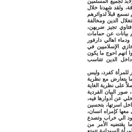
لابد لجميع المسلمين
قة، ولقد شهدنا خلال
 نسمع قبلاً لدوائرهم
تغلال الدين ومخالفة
 فتاوي تجيز ضربهن،
م بيانات عن حمامات
ودماء اهالي دارفور
ازي الإسلاميين في
وا انهم احوج ما يكون
اخل الدين تتناسب
ر للمرأة كفرد، وليس
ما يتعارض مع نظرية
لاً على نظرية الغاية
، صور البيان الفردية
خلي عن أدوارها فيه،
اخل اسرتها، بتحسين
ل معها كإمراه انسان،
قود الي خراب وتصدع
ك ما يقتضيه الأمر من
رأة السودانية تتمتع