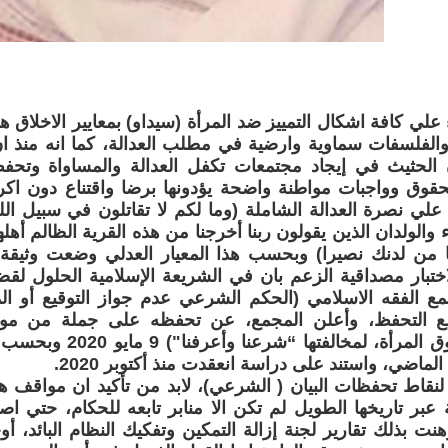
ء علي كافة اشكال التمييز ضد المرأة (سيداو) بمعايير الاخلاق
والفلسفات سماوية وارضية في مطلب العدالة، كما انه منذ ا
الحثيث في إيجاد مجتمعات تكفل العدالة والمساواة وتحفظ 
حقوق وواجبات مواطنة واضحة يؤدونها برضا واقتناع دون اكرا
علي نصرة العدالة الشاملة (وما لكم لا تقاتلون في سبيل ا
 والولدان الذين يقولون ربنا أخرجنا من هذه القرية الظالم أهل
نا من لدنك نصيرا) وبحسب هذا المعيار العدلي وضعت وثيقة 
بار مصداقية الزعم بان في الشريعة الإسلامية الحلول لقضاي
ع الفقه الاسلامي (الحكم الشرعي عدم جواز التوقيع أو الم
ع التحفظ، وأعلن المجمع، عن تحفظه على جملة من مواد 
الأفريقي لحقوق المرأة، لمخا
لنقاط تحفظات البيان ( الشرعي)، لابد من تأكيد ان مواقف 
ة عبر تاريخها الطويل لم تكن الا منابر تابعه للحكام، حتي ا
هنت بذلك تقارير لجنة إزالة التمكين وتفكيك النظام البائد، 