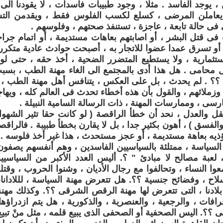
 يوجد الفاسد . مثلا ، وجود طبيبات فاسدات ، لا يقودنا الى
يعاملن المرضى ، كسلع لكسب الفلوس فقط ، ويقدمن التش
ى حالة تابعة ، عاجزة ، تستنفذ صحتهم ، وفلوسهم .
ى قتل البشر ، أو اصابتهم بعاهات مستديمة ، أو اتمام جراح
 أو تسرق عمدا عضوا للاتجار به ، أصبحت حوادث عادية متكر
ستثمارية ، ولا يستطيع المتضرر الضحية ، أخذ حقه ، حتى لو
ل محامى . هل هذا أدى بالمجتمع الى الغاء مهنة الطب ، بس
 ؟؟ . لم يحدث ، بل على العكس ، يتنافس أهل مهنة الطب ، 
م وزملائهم ، والقول بأن هذه أخطاء تحدث فى العالم كله ، و
رسى ، وممارسات المهنة ، ذات الرسالة السامية النبيلة .
عقل والعدل ، نحد أن خطأ الراقصة ( لو كانت حقا تثير الشه
والفسق ) ، أهون بكثير جدا ، بل لا يقارن بخطأ طبيبة . فالرا
ؤذيه بعاهة مستديمة ، أو عجز مستحدث ، هذا غير أخذ فلوسه .
لسياسة ، ممتلئة بالسياسيين الفاسدين ، وهم أنفسهم يصفون ا
 لعبة مصالح لا مبادئ " ؟. أليس العدد الأكبر من السياسي
ا النساء ، وتحالفوا مع رجال الأديان ، وشنوا الحروب ، وقتلوا
 ، وفضائح جنسية ؟؟. هل تتعرض مهنة السياسة ، لللادانات ا
 بلادنا ، التى تتعرض لها مهنة الرقص الشرقى ؟؟. وكذلك مهنة
رافات ، والرجعية ، والعنصرية ، والذكورية ، هل يتم ازدراؤها 
؟؟. اليس الصحفية أو الصحفى الذى يبيع قلمه ، مثل منْ تبي