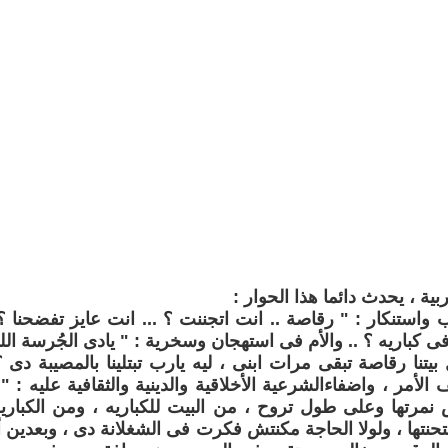
ربية ، يحدث دائما هذا الحوار :
استنكار : " رقاصة .. انت اتجننت ؟ ... انت عايز تفضحنا ؟؟
ى كباريه ؟ .. والأم فى استهجان وسخرية : " يادى الجُرسة الل
بيتنا رقاصة تبقى مرات ابنى ، ليه يارب تبتلينا بالمصيبة دى 
 الأمر ، واضفاءالشرعية الأخلاقية والدينية والثقافية عليه
 نمرتها وعلى طول تروح ، من البيت للكباريه ، ومن الكباري
متحنتها ، ولولا الحاجة مكنتش فكرت فى الشغلانة دى ، وبعدين أ