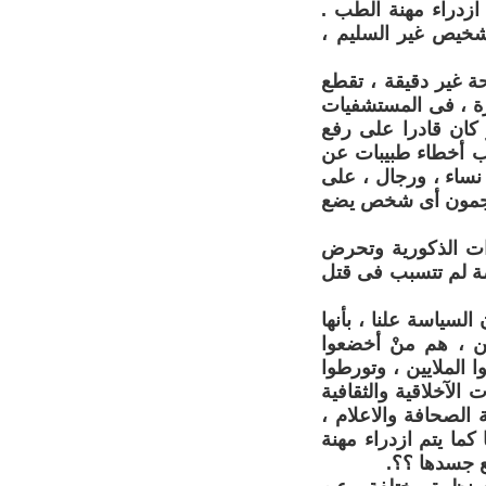
 ازدراء مهنة الطب .
خيص غير السليم ،
ة غير دقيقة ، تقطع
رة ، فى المستشفيات
 كان قادرا على رفع
بب أخطاء طبيبات عن
نساء ، ورجال ، على
يهاجمون أى شخص يضع
وات الذكورية وتحرض
قصة لم تتسبب فى قتل
لسياسة علنا ، بأنها
ين ، هم منْ أخضعوا
 الملايين ، وتورطوا
لآخلاقية والثقافية
 الصحافة والاعلام ،
كما يتم ازدراء مهنة
ع جسدها ؟؟.