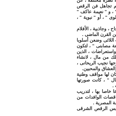
ه نظرة مختلفة ، عن
يتم تجاهل فن الرقص
 ، و " نعيمة عاكف "
ى " ، أو " نبوية " ،
 وجاذبية ، الأفلام
من القرن الماضى .
اللائى وضعن أسلوبا
 بين 1860 – 1926 ، وجاءت " بديعة مصابنى " ، لتكون
واستعراضات ، الذين
لك من مال ، لانشاء
جها نجيب الريحانى ،
العشاق والمحبين.
كان لها مواقف وطنية
ل " ، كانت صورتها
.
ا خاصا بها ، لتدريب
اقصات الوافدات من
 المصرية .
ريس الرقص الشرقى