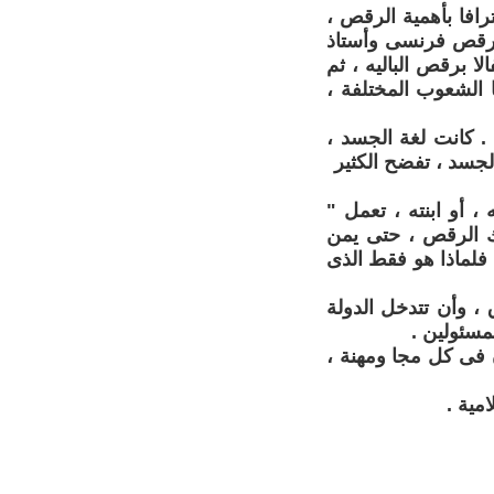
يوم العالمى للرقص ، يوم 29 أبريل ، منذ عام 1982 ، اعترافا بأهمية الرقص ،
مم رقص فرنسى وأستاذ
 29 أبريل 1727 - 15 أكتوبر 1810 . بدأ احتفالا برقص الباليه ، ثم
ا الشعوب المختلفة ،
 . كانت لغة الجسد ،
الجسد ، تفضح الكثير
، أو ابنته ، تعمل "
رك الرقص ، حتى يمن
 فلماذا هو فقط الذى
 ، وأن تتدخل الدولة
مسئولين .
 فى كل مجا ومهنة ،
مية .