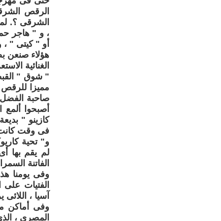
حتى فى مهرجا
الرقص الشرقى 
الشرقى ؟. لما
، و " هاجر حمد
أو " كيتى " ، 
هؤلاء صنعن بص
الغنائية الاست
" شوق " القبط
صاحبة الفضل ع
أصبحوا ألمع 
كازينو " بديع
فى وقت كانت ه
و" تحية كاريو
لم يقم بها أ
الفاتنة السمر
وفى يومنا هذا
الفتيات على 
آسيا ، اللائى
وفى أماكن م
المصرى ، الذى