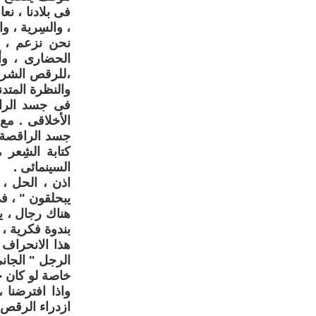
فى بلادنا ، ن
، والسِرية ، وا
نحن نزعم ، طو
الحضارى ، وأن
،للرقص الشرقى
والنظرة المتد
فى جسد الراق
الأخلاقى . مع
جسد الراقصة ، 
كتابة الشِعر 
السينمائى .
اذن ، الحل ، 
يبحلقون " ، فى
هناك رجال ، ي
بندوة فكرية ،
هذا الانحراف 
الرجل " الجانى
خاصة لو كان ج
واذا افترضنا
ازدراء الرقص 