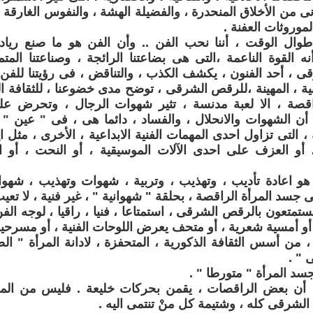
عانى من الأخلاق المنحدرة ، والفضيلة الهشة ، والنفوس الغارقة
لموروثات العفنة .
ال الوقت ، أننا نحب الفن .. وأن الفن هو ما صنع ريادتنا 
ه القوة الناعمة ،التى هى بضاعتنا الرائجة ، وصناعتنا المتمي
 ، أحد الفنون ، يكشف الكذب ، والتناقض ، فى رؤيتنا للفن ،
نية ، المهينة ،للرقص الشرقى ، توضح مدى خضوعنا ، للثقافة الذ
صة ، الا لعبة مدنسة ، تثير شهوات الرجال ، وتحرض على 
 أن الشهوات والانحلال ، والفساد ، دائما هى ، فى " عين "
التى تزاول احدى المهمات الفنية الابداعية ، الأخرى ، مثل الِغن
، أو العزف على احدى الآلات الموسيقية ، أو النحت ، أو ال
هو اعادة تأديب ، وتهذيب ، وتربية ، شهوات وتهذيب ، شهوا
 جسد المرأة الراقصة ، بحلقة " شهوانية " ، غير فنية ، لا تعي
ستمتعون بالرقص الشرقى ، استمتاعا ، فنيا ، راقيا ، لوجه الفن
 أو أمسية شعرية ، أو متحف يعرض اللوحات الفنية ، أو مسرحية 
، من أسس الثقافة الذكورية ، المتحفزة ، لادانة المرأة " ال
 " .
سد المرأة " متورطا " .
 ، أن بعض الراقصات ، يقمن بحركات خليعة . فليس من الم
الشرقى كله ، وشتيمة كل منْ تنتمى اليه .