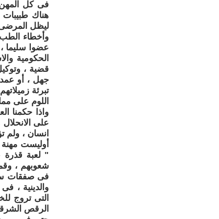
فى كل المهن ،
هناك طبيبات 
ليظل المرضى ف
وأخطاء الطب ف
عضوا سليما ،
الحكومية والا
قضية ، وتوكي
جهل ، أو عمد
تبرئة زميلاته
اللوم على مما
واذا حكمنا ال
على الانحلال 
انسان ، ولم ت
أوليست مهنة ا
" لعبة قذرة ،
شعوبهم ، وقمعو
فى صفقات سلاح
والدينية ، فى
التى تروج للخ
الرقص الشرقى 