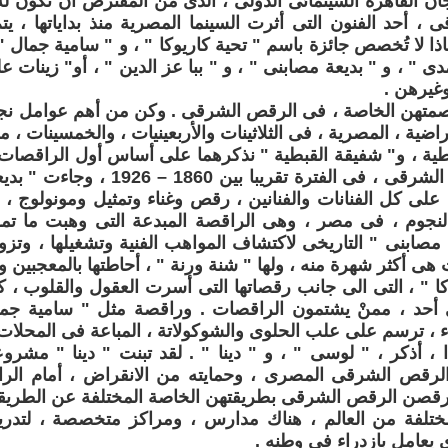
ن القاهرة السينمائى الدولى ، الذى من المفترض أن تكون ل
، أحد الفنون التى أثرت السينما المصرية منذ بداياتها ، 
ذا لا تُخصص جائزة باسم " تحية كاريوكا " ، و " سامية جمال "
ى " ، و " بديعة مصابنى " ، و " ببا عز الدين " ، أو" زينات علو
وغيرهن .
متهن الخاصة ، فى الرقص الشرقى . وكن من أهم عوامل نجاح ،
عراضية ، المصرية ، فى الثلاثينات والأربعينيات ، والخمسينات ، 
ية ، و" شفيقة القبطية " نذكرهما على أساس أول الراقصات 
مميزا للرقص الشرقى ، فى الفترة تقريبا
لى كل الفنانات والفنانين ، رقص وغناء وتمثيل ومونولوج ، 
النجوم ، فى مصر ، وهى الراقصة المبدعة التى وهبت ما تم
ة مصابنى " التاريخى لاكتشاف المواهب الفنية وتشغيلها ، وتزو
ى أكثر شهرة منه ، ولها " شنة ورنة " ، أحاطتها بالمعجبين و
كا " ، التى الى جانب رقصاتها التى أسرت العقول والقلوب ، 
ى أحد ، ممنْ يشتمون الراقصات . وراقصة مثل " سامية جما
اء ، ترسم على علب الحلوى والشوكولاتة ، المباعة فى المحلات 
 ، أذكر ، " لوسى " ، و " دينا " . لقد تبنت " دينا " مشروع
الرقص الشرقى المصرى ، وحمايته من الانقراض ، أمام الر
 يرقصن الرقص الشرقى بطريقتهن الخاصة المختلفة عن الطريقة
ختلفة من العالم ، هناك مدارس ، ومراكز متخصصة ، لتد
 يعامل بازدراء فى وطنه .