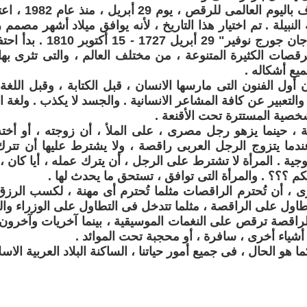
وهناك ما يعرف بال
 النبيلة . تم اختيار هذا التاريخ ، لأنه يوافق ميلاد أشهر مص
باليه عالمى ، جان جورج نوفير"
رقصات الكثيرة المتنوعة ، من مختلف العالم ، والتى تثرى به
ع أشكاله .
أول الفنون التى مارسها الانسان ، قبل الكتابة ، وقبل اللغة
التعبير عن كافة المشاعر الانسانية . والجسد لا يكذب . ولغة 
صية المستترة تحت الأقنعة .
ية ، حينما يزهو رجل مصرى ، على الملأ ، أن زوجته ، أو أخته 
ندما يتزوج الرجل العربى راقصة ، ولا يشترط عليها أن تت
وجية . المرأة لا تشترط على الرجل ، أن يترك عمله ، أيا كان ،
م ؟؟؟ . والمرأة التى توافق ، تستحق ما يحدث لها .
ى ، أن تُحترم الراقصات مثلما تُحترم أى مهنة ، لكسب الرزق
تطاول على الراقصة ، مثلما تتدخل فى التطاول على الوزراء وال
لراقصة ترقص على النغمات الموسيقية ، بينما آخريات وآخرون
ياء أخرى ، سافرة ، أو محجبة تحت الموائد .
 هو الحال ، فى جميع أمور حياتنا ، الساكنة البلاد العربية الاسلا