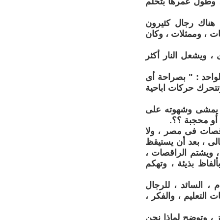
 وطول عمرها بتحلم
 هناك رجال كثيرون
ت ، وممثلات ، وكان
 ، ويشعل النار أكثر
لواحد : " بصراحة أى
تتحرك حركات اباحية
ذى يمشى وشهوته على
 أو محجبة ؟؟.
اقصات فى مصر ، ولا
الى ، بعد أن يستيقظ
، ويشتم الراقصات ،
لفاظ بذيئة ، وتهكم
 ، السائد ، للرجال
 التعليم ، والفكر ،
از ، وتوضح لماذا نحن