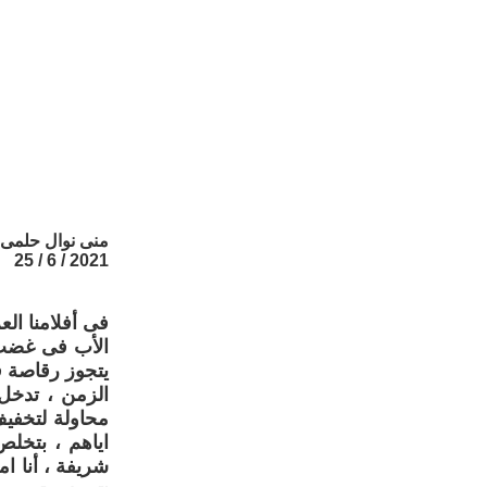
منى نوال حلمى
2021 / 6 / 25
فى أفلامنا الع
الأب فى غضب و
يتجوز رقاصة ف
الزمن ، تدخل 
محاولة لتخفيف
اياهم ، بتخلص
شريفة ، أنا ا