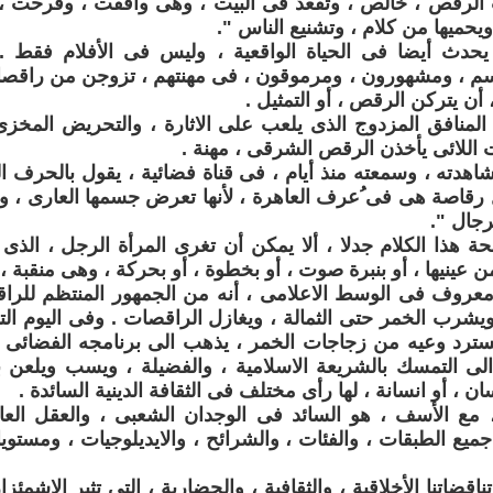
 الرقص ، خالص ، وتقعد فى البيت ، وهى وافقت ، وفرحت ،
يحميها من كلام ، وتشنيع الناس ".
يحدث أيضا فى الحياة الواقعية ، وليس فى الأفلام فقط .
سم ، ومشهورون ، ومرموقون ، فى مهنتهم ، تزوجن من راقصا
أن يتركن الرقص ، أو التمثيل .
 المنافق المزدوج الذى يلعب على الاثارة ، والتحريض المخزى
اللائى يأخذن الرقص الشرقى ، مهنة .
اهدته ، وسمعته منذ أيام ، فى قناة فضائية ، يقول بالحرف ا
رقاصة هى فى ُعرف العاهرة ، لأنها تعرض جسمها العارى ، و
رجال ".
حة هذا الكلام جدلا ، ألا يمكن أن تغرى المرأة الرجل ، ال
ن عينيها ، أو بنبرة صوت ، أو بخطوة ، أو بحركة ، وهى منقبة ،
 معروف فى الوسط الاعلامى ، أنه من الجمهور المنتظم للر
 ويشرب الخمر حتى الثمالة ، ويغازل الراقصات . وفى اليوم الت
يسترد وعيه من زجاجات الخمر ، يذهب الى برنامجه الفضائى 
لى التمسك بالشريعة الاسلامية ، والفضيلة ، ويسب ويلعن بأ
ن ، أو انسانة ، لها رأى مختلف فى الثقافة الدينية السائدة .
 مع الأسف ، هو السائد فى الوجدان الشعبى ، والعقل العام
ميع الطبقات ، والفئات ، والشرائح ، والايديلوجيات ، ومستويات
ضاتنا الأخلاقية ، والثقافية ، والحضارية ، التى تثير الاشمئز