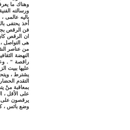
ورسالته الفنية
أخذ يحتفى بال
فن الرقص بجمي
ان الرقص كان 
هى التواصل ، و
من عناصر الشخ
النهضة الثقاف
راقصة " . وع
عليها ببيت الز
يشترط ، ويتحك
التقدم الحضار
بمعاقبة منْ ي
على الأقل ، ا
يرقصون على أش
وضع بائس ، كما