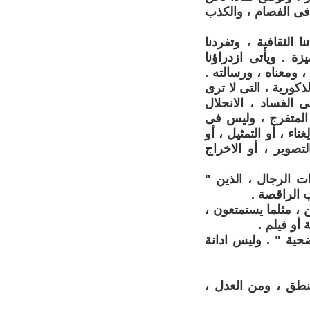
 فى الفصام ، والكذب
الثقافية ، وتفردنا
زة . ويأتى ازدراؤنا
 ومعناه ، ورسالته .
كورية ، التى لا ترى
الفساد ، الانحلال
 المتفرج ، وليس فى
اء ، أو التمثيل ، أو
تصوير ، أو الاخراج
ت الرجال ، الذين "
ب الراقصة .
 ، مثلما يستمتعون ،
أو فيلم .
ضحية " . وليس ادانة
نطق ، ومن العدل ،