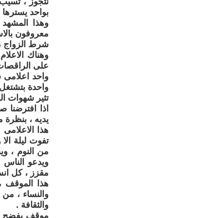
نتجوز ، تسيب
بواحد يسترها و
وهذا المشهد 
معروفون بالا
شرط الزواج ، 
وهناك الاعلام
على الراقصات 
واحد اعلامى ش
واحدة بتشتغل 
تثير شهوات ال
اذا افترضنا ص
يديه ، بنظرة م
هذا الاعلامى
تفوت ليلة الا
من النوم ، و
ويدعو الناس ا
مقزز ، كل انسا
هذا الموقف ،
والنساء ، من ج
والثقافة .
موقف يفضح تناق