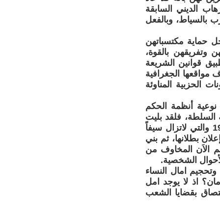
اب الديني السابقة
بالسياط، وبالفعل
 حماية مكتسباتهن
ن وتفريقهن بالقوة،
بيق قوانين الشريعة
ف مواقعها الجغرافية
ت الحزبية المناوئة
نوعية أنظمة الحكم
 السلطة، فلقد بليت
نساء السودان بتكرار تجارب الحكم الديني الفاشل، منذ قوانين سبتمبر 1983 والتي لاتزال سيفاً
علان بطلانها، ثم بني
م الاَن المخاوف من
أحوال الشخصية.
 وتحجيم امال النساء
ان؟ اذ لا يوجد امل
لتصاق بقضايا الشعب