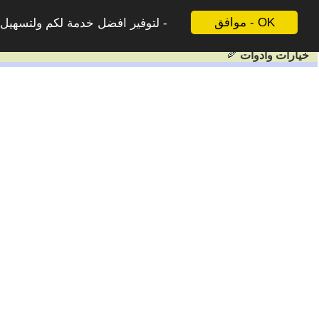
موافق - OK
لتوفير افضل خدمة لكم ولتسهيل ع
خيارات وادوات