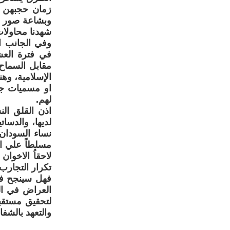
زمان حجبهن ف
وبشاعة صور ت
شهدنا محاولات
وفي الجانب ا
في فترة العش
مقابل السماح 
الإسلامية، وهن
او مسميات جما
لهم.
اذن القلق ال
لديها، والدسا
مسلطاً علي الن
لاحقاُ الاخوا
تكرار التجارب
فهل سينجح فلو
العراض في الن
لتحقيق مستقب
والتعهد بالشفا