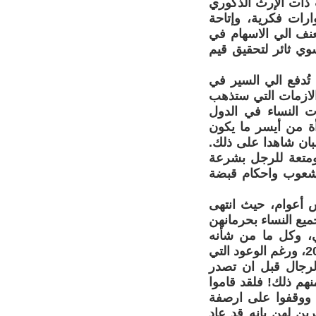
 ذات الإرث الذكوري
ارات فكرية، وإتاحة
عنف الي الاسهام في
وي ثائر لتحقيق قيم
تُدفع الي السير في
الازمات التي ستذهب
ت النساء في الدول
رأة من أيسر ما يكون
بان شاهدا على ذلك.
 ومتعة للرجل بشرعة
الشعوب واحكام قبضة
اية عام 1996 لم يتجاوز الخمس أعوام، حيث انتهى
 المعنوي لجميع النساء بحرمانهن
، وكل ما من شأنه
طمس هويتهن.. لذلك حين عاد طالبان لحكم أفغانستان في 15 أغسطس 2021، ورغم الوعود التي
الرجال قبل ان تصدر
هم ذلك! فلقد قاموا
، ووقفوا على ارصفة
ن لهن بانه قد عاد