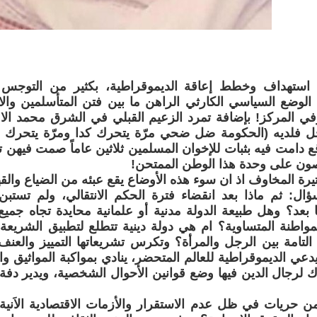
 استهداف وخطط إعاقة الديموقراطية، بكثير من التوجس 
 الوضع السياسي الكارثي الراهن ما بين فتن المتأسلمين والان
في المركز! بإضافة تمرد الزعيم القبلي في الشرق محمد الا
خل فلديه (الحكومة ضل ضحي مرّة يتحرك كدا ومرّة يتحرك ك
ع دامت فيه بثبات للإخوان المسلمين ثلاثين عاماً صمت فيهن 
ون على وحدة هذا الوطن الممتحن!
تيرة المخاوف اذ ان سوء هذه الأوضاع يقع عبئه من الضياع والق
ؤال: ثم ماذا بعد انقضاء فترة الحكم الانتقالي، ولم تستبن
 بعد؟ وهل طبيعة الدولة مدنية أو علمانية محايدة تجاه جميع 
واطنة المتساوية؟ ام هي دولة دينية تتطلع لتطبيق الشريعة ا
 التامة بين الرجل والمرأة؟ وتكرس تشريعاتها التمييز والعن
يدعي الديموقراطية للعالم المتحضر، ينادي بمواكبة المواثيق وا
رك لرجال الدين فيها وضع قوانين الأحوال الشخصية، ويدير دف
ن حريات في ظل عدم الاستقرار والأزمات الاقتصادية الاَنية