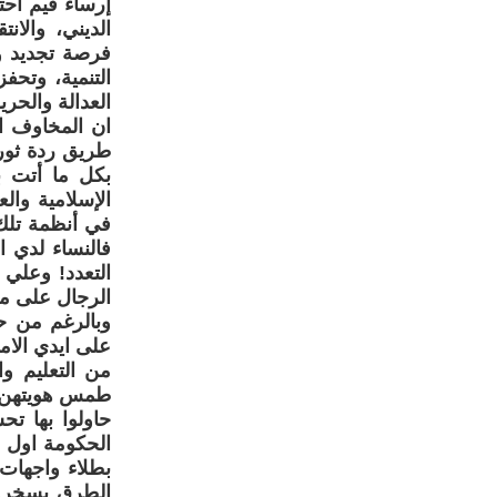
إرساء قيم احت
الديني، والان
فرصة تجديد و
التنمية، وتحف
العدالة والحري
ان المخاوف ال
طريق ردة ثور
بكل ما أتت ب
الإسلامية وال
في أنظمة تلك
فالنساء لدي 
التعدد! وعلي
الرجال على مف
من التعليم و
حاولوا بها ت
الحكومة اول ف
بطلاء واجهات 
الطرق يسخرون