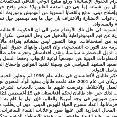
رام الحقوق الإنسانية؟ ورفع منتوج الوعي الثقافي للمجتمعات
تقال من شماتة (ما هي دي المدنية العايزنها)! بدعم وفتح حو
إصلاح ديني، تدفع بالقضايا النسوية من التهميش وموروث ال
ز دعوات الاستنارة والاعتراف بان جيل ما بعد ديسمبر جيل نس
ة والمساواة.
نسوية في ظل تلك الأوضاع تشير الي ان الحكومة الانتقالية 
ية عن قيم الديموقراطية والدخول في وحل الفوضى، بتكرار 
ه من استحقاقات.. وهذا التصور ليس بمتشائم بقراءة ماَلا
عربية بعد الثورات التصحيحية، وان التغول وانتهاك حقوق الم
 الدول المضطربة سياسياً، وتقف أفغانستان وتجربة حكم طال
المنظومات الدينية هن مجتمعياً اوعية للإنجاب وحفظ النسل
 صعيد المشهد السياسي هن وسيلة لتنفيذ القوانين وإخضاع 
اصل الدولة.
وبالرغم من حكم طالبان لأفغانستان في بد
على ايدي الامريكان في عام 2001، فقد قامت طالبان بتنفيذ الوأد
العمل والاختلاط، وفرضت عليهم ما سمي بالحجاب الشرعي
حسين صورتهم في وجه أمريكا والعالم، فإن اول ما قام به 
رماناتها، اعداد مسرح الحياة للهوس الديني، دون ان يطلب من
المحال التجارية التي عليها صور واعلانات النساء السافرات
 من هلع النساء وفزعهن من عودة الاضطهاد الديني، مذكري