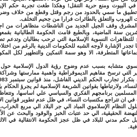
ي البيوت ومنع حرية التنقل! وهكذا طغت تجربة حكم الإره
طبيق ما سمي بالحدود من رجم وقتل وقطع من خلاف وضرب 
 الهروب والتعلق بالطائرات فرارا من جحيم التخلف.
لمشرق وقف الجيل الجديد من الناشطات متظاهرات من اجل
رين سنة الماضية، وبالطبع قامت الحكومة الطالبانية بقمعه
للتظاهرات النسوية الإسلامية التي ترحب بطالبان وتدعم تط
ا تجدر الإشارة لأوجه الشبه للحكومات الدينية بالرغم من اختلا
عاتها المتطرفة، الا وهو سمة التمكين والتطهير لكل المكونا
نسوي متشابه بسبب عدم وضوح رؤية الدول الإسلامية حول 
تير التي ترسخ مفاهيم الديموقراطية واهمية ممارستها وشراكة
ساء، ولارتباطها بقوانين الشريعة الإسلامية لم يجرؤ الحكام بإ
ن المسلمين برنامجهم الفكري والسياسي علي اساسها، وتتعاظ
 في ان تتراجع مكتسبات النساء، في ظل عدم تطوير قوانين ال
ل النظام الإسلاموي المباد الي جر البلاد الي مربع الخراب،
هضة الحقيقية، الي حد عتبات الخبز والوقود والبحث عن الأم
ل حكم مدني للبلاد في ظل عجز الحكومة الانتقالية في الا
فية.