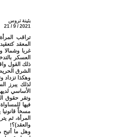
بثينة تروس
2021 / 9 / 21
تراقب المرأة
المعقد كتعقيد
غربا وشمالا و
العسكر بالتد
ذلك القول واق
الشرق الحريص
وهكذا تزداد و
لذلك يبرز الس
الأساسي لديها
وتقر حقوق الم
فيها للمساواة
مسخاً قانونيا 
المرأة، ثم يت
والعقد)؟!
وهل ما أتيح م