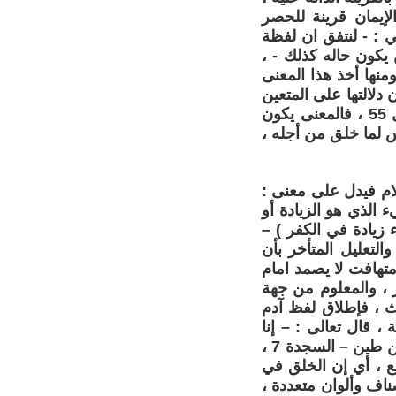
ؤمنون ونساء مؤمنات - الفتح 25 ، فجعل الإيمان قرينة للحصر
ي : - لنتفق ان لفظة
يكون حاله كذلك - ،
منها أخذ هذا المعنى
لالتها على المتعين
حصراً ، أي حين يقول الله : - إنكم لتأتون الرجال شهوة دون النساء - النمل 55 ، فالمعنى يكون
س لما خلق من أجله ،
لام فيدل على معنى :
ء الذي هو الزيادة أو
 زيادة في الكفر ) –
 والتعليل المتأخر بأن
متهافت لا يصمد امام
ر ، والمعلوم من جهة
ث ، فإطلاق لفظ آدم
، قال تعالى : – إنا
خلقناكم من ذكر وأنثى – الحجرات 13 ، وقال تعالى : – وبدأ خلق الإنسان من طين – السجدة 7 ،
ع ، أي إن الخلق في
اف وألوان متعددة ،