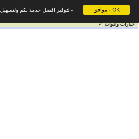
موافق - OK
لتوفير افضل خدمة لكم ولتسهيل ع
خيارات وادوات