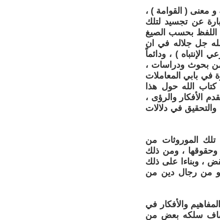
 معنى ( القوامة ) ،
بارة عن تجسيد لتلك
لة اللفظ بحسب الصيغ
الله جل جلاله في ان
لإنتباه ) ، ودائماً
 من بحوث ودراسات ،
ة في بابي المعاملات
كتاب الله حول هذا
دم الأفكار والرؤى ،
 والتحقيق في دلالات
 تلك الموروثات من
 وحقوقها ، ومن ذلك
قض ، وبناءا على ذلك
، و من رجال دين من
المفاهيم والأفكار في
 مضاف سلكه بعض من