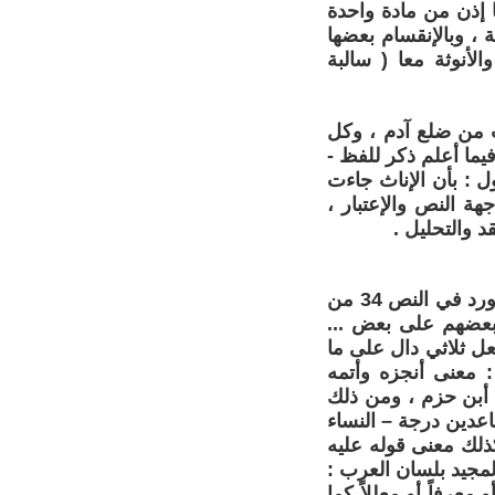
 إذن من مادة واحدة
 ، وبالإنقسام بعضها
لأنوثة معا ( سالبة
ت من ضلع آدم ، وكل
يما أعلم ذكر للفظ -
ل : بأن الإناث جاءت
هة النص والإعتبار ،
د والتحليل .
بعد هذا البيان الذي قدمناه سنبحث الآن معنى – [ و مفهوم القوامة ] - الذي ورد في النص 34 من
 بعضهم على بعض ...
عل ثلاثي دال على ما
: معنى أنجزه وأتمه
ل أبن حزم ، ومن ذلك
اعدين درجة – النساء
كذلك معنى قوله عليه
لمجيد بلسان العرب :
معرفاً أو معللاً كما