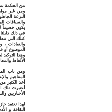
من الحكمة بمك
ومن غير موار
النزعة الجاهل
والسياقات الم
يكون خصيماً ل
في ذلك دليلنا
كتلك التي تتع
والعبادات ، 
الموضوع أو في
وهذا التوكيد 
الألفاظ والمعا
ومن باب المو
المفاهيم والإ
أخذ الكثير من 
أعتبرت تلك ا
الأخباريين وا
لهذا نعتقد جاز
الثقافة و ال