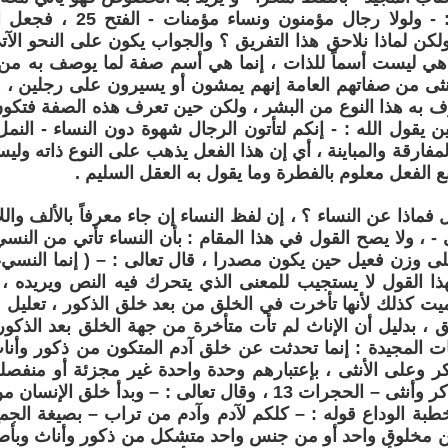
كقوله تعالى : - ولولا رجال م
كن لماذا نلاحق هذا التفريق ؟ والجواب يكون على النحو الآت
هي ليست أسماً للذات ، إنما هي أسم صفة لما يوصف به من 
أنثى من صفاتهم العامة إنهم يمشون أو يسيرون على رجلين ، و
 به هذا النوع من البشر ، ولكن حين تعرف هذه الصفة فتكون د
لمفارقة والمباينة ، أي إن هذا الفعل يذهب على النوع ذاته ولي
ع الفعل معلوم بالفطرة وما يقول به العقل السليم .
 فماذا عن النساء ؟ ، إن لفظ النساء إن جاء معرفاً بالألف وال
ى - ، ولا يصح القول في هذا المقام : بأن النساء تأتي من النسي
على وزن فعيل حين يكون مصدرا ، قال تعالى : – ( إنما النسيء
ة 37 ، فهذا القول لا يستجيب للمعنى الذي يتحرك فيه النص ويريده ،
ميت كذلك لأنها تأخرت في الخلق من بعد خلق الذكور ، تعليل 
ق ، بدليل أن الإناث لم تأت متأخرة من جهة الخلق بعد الذكو
ت المجيدة : إنما تحدثت عن خلق آدم المتكون من ذكور وأنا
 وعلى الأنثى ، بإعتبارهم وحدة واحدة غير مجزئة أو منفصلة 
بة الوداع قوله : – كلكم لآدم وآدم من تراب – بصيغة الجم
ن مخلوق واحد أو من جنس واحد متشكل من ذكور وأناث وبأصن