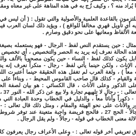
يُراد منه ؟ ، وكيف زُج به في هذه المتاهة على غير معناه ومق
لتزمون بالقاعدة العلمية والأصولية والتي تقول : ( أن ليس في 
ه أي تأويل قهري مخالفاً للواقع ) ، ويؤيد ذلك لسان العرب فيم
ة الألفاظ ومعانيها على نحو دقيق وصارم .
ثال : حين يستقدم النص لفظ - الرجال - فهو يستعمله بصيغة ا
هذه الحالة نعرف إنه يريد به الحصر والتخصيص ، أي تخصيص ا
قابل يكون كذلك لفظ - النساء - حين يكون مصحوباً بالألف والل
إناث ، ولكن حينما يأتي لفظ - رجال - منكراً نعرف إنه ي
ث معاً ) ، ولغة العرب لم تغفل هذه الحقيقة حينما أعتبرت ا
 والقيام - كذلك قال صاحب القاموس المحيط - ، وبناءاً على
لى الذكور وعلى الأناث ، قال الكسائي : هو بيان لصفة الح
الجنس ،
- ذكوراً وأناثاً معاً ، والدليل في الخطاب وحدة العبادة الت
ور والأناث على نحو الهيئة والمقام ، ومثل ذلك قال تعالى :
الحج يأتوك رجالاً - الحج 27 ، فالحج فريضة واجبة متعينة عند ت
بدلالة معنى الخطاب في قوله - رجالاً - ولم يقل الرجال .
 تعريفي أخر قوله تعالى : - وعلى الأعراف رجال يعرفون كلاً