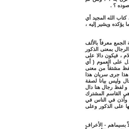
صوده ؟ .
كتاب الله المجيد أي
ا يؤكده ويشير إليه ،
لجمع معرفاً بالألف
لرجال بمعنى الذكور
ام ، فيكون دالا على
دل على العموم ( أي
للفظ مشتقاً من معنى
 هذا جرى سريان هذا
ال وليس بيانا لصفة
 قال تعالى : - رجال لا تلهيهم تجارة ولا بيع عن ذكر الله - النور 37 ، و لفظ رجال هنا دال
ي هي القاسم المشترك
 - وأذن في الناس في
وفر شروطها على الذكور وعلى
 بسيماهم - الأعراف