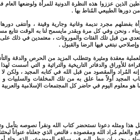
اطين الذين عززوا هذه النظرة الدونية للمرأة ولوضعها العام ف
من دورها الطبيعي المُناط بها .
ة بفضلهم مجرد نديمة وغانية وجارية وقينة ، وأنتفى دورها
وبناء ، ونحن وفي كل مرة وبقدر مايسمح لنا به الوقت نتابع م
تعدي من قبل تلك الفئات والموروثات ، معتمدين في ذلك على 
إصلاحي نبتغي فيها الرضا والقبول .
لعملية معقدة ومثيرة وتتطلب المزيد من الحرص والدقة والت
راءة للأوراق والدفاتر التاريخية والتراثية و التي أسست لهذا 
إنه المُراد والمقصود من قبل الله في كتابه المجيد ، ولكن لا 
تاب المجيد أولاً مما علق به من تلك المخلفات والسلبيات و 
ا هو معلوم اليوم في حاضر كل المجتمعات الإسلامية والعربية .
 هذا ومثله دعونا نستحضر كتاب الله ونقرأ نصوصه بتأمل وتد
اء ، يجب ان ننظر إليه في سياقه الموضوعي الذي جاء أو 