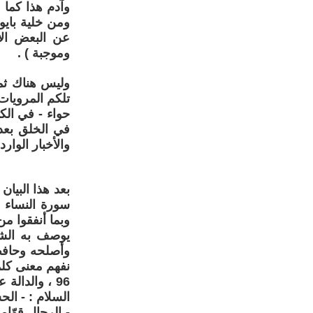
وآدم هذا كما 
ومن خلية بايو
عن البعض الأخ
وموجبة ) .
وليس هناك ثمة
تلكم المرويات
حواء - في الكت
في الخلق بعد 
والأخبار الوار
سورة النساء ق
وبما أنفقوا م
يوصف به الشي
وأصلحه وحافظ 
نفهم معنى كلم
96 ، والدال
السلام : - ال
- الرجال قوّام