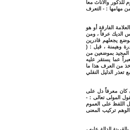
 للذكور والأناث معاً
ن مهامها : - التعرف
علامة الفارقة أو هو
أس الديك عرفاً ، ومن
موضع يجعلهم قادرين
 وهيمنة ، قيل : (
 المجيد بموضعين من
اً عما يستقر عليه
خذ من العرف هذا ما
 تعذر الدليل النقلي
 كان معرفاً دل على
ول المولى تعالى : -
دل اللفظ على العموم
الوهم تركيب المعنى
لقرينة الدالة عليه ،