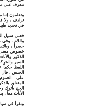
نتعرف على ما 
وتعلمون إننا م
ترادف ، ولا في
في تحديد طبيع
فعلى سبيل الم
واللام ، وفي 
حصراً ، وبالت
خصوص معنى ال
الذكور والأنا
السير والحركة
اللفظ حكماً ع
على - العموم 
المتعلق بالذك
الأناث معاً ، 
ونقرأ في سياق