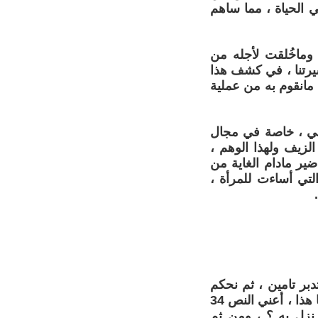
ي الحياة ، مما ساهم
 وماخُلقت لأجله من
سيرتنا ، في كشف هذا
مانقوم به من عملية
أني ، خاصة في مجال
الزيف ولهذا الوهم ،
ضير مادام الغاية من
التي أساءت للمرأة ،
بر تامين ، ثم نحكم
على ضوء الواقع والعلم مُراد الله ومقصوده ، فالنص الذي جعلناه عنواناً لبحثنا هذا ، أعني النص 34
نزل به ؟ ، ومن ثم