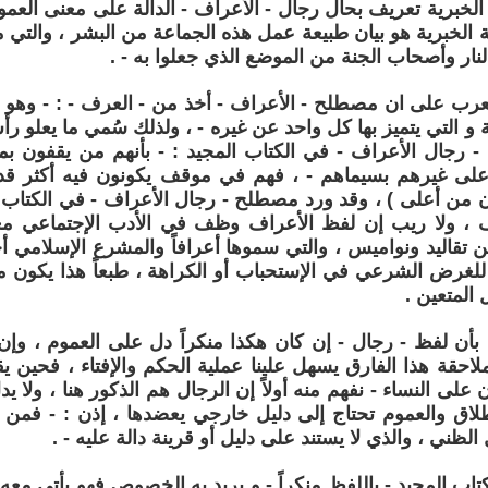
لة الخبرية تعريف بحال رجال - الأعراف - الدالة على معنى العموم
ة الخبرية هو بيان طبيعة عمل هذه الجماعة من البشر ، والتي م
ار وأصحاب الجنة من الموضع الذي جعلوا به - .
لعرب على ان مصطلح - الأعراف - أخذ من - العرف - : - وهو ال
ة و التي يتميز بها كل واحد عن غيره - ، ولذلك سُمي ما يعلو ر
- رجال الأعراف - في الكتاب المجيد : - بأنهم من يقفون ب
لى غيرهم بسيماهم - ، فهم في موقف يكونون فيه أكثر قدرة
ن من أعلى ) ، وقد ورد مصطلح - رجال الأعراف - في الكتاب
 ، ولا ريب إن لفظ الأعراف وظف في الأدب الإجتماعي معبر
 تقاليد ونواميس ، والتي سموها أعرافاً والمشرع الإسلامي أ
 للغرض الشرعي في الإستحباب أو الكراهة ، طبعاً هذا يكون مع
المتعين .
 بأن لفظ - رجال - إن كان هكذا منكراً دل على العموم ، وإن
حقة هذا الفارق يسهل علينا عملية الحكم والإفتاء ، فحين يق
على النساء - نفهم منه أولاً إن الرجال هم الذكور هنا ، ولا ي
لاق والعموم تحتاج إلى دليل خارجي يعضدها ، إذن : - فمن 
لظني ، والذي لا يستند على دليل أو قرينة دالة عليه - .
كتاب المجيد - باللفظ منكراً - و يريد به الخصوص فهو يأتي معه با