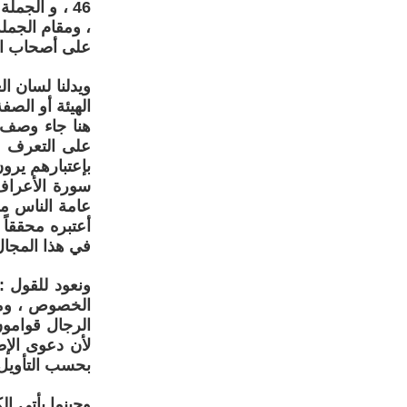
46 ، و الجم
، ومقام الجمل
على أصحاب الن
ويدلنا لسان ا
الهيئة أو الصف
هنا جاء وصف 
على التعرف ع
بإعتبارهم يرو
سورة الأعراف
عامة الناس من
أعتبره محققاً
في هذا المجال 
ونعود للقول :
الخصوص ، وملا
الرجال قوامون 
لأن دعوى الإط
بحسب التأويل ا
وحينما يأتي ال