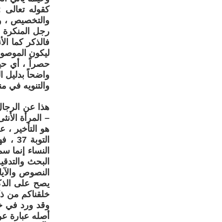
والتخصيص ، ول
رجل المنكرة 
فالذكر كما ال
ليكون الموصوف
واضحاً بدليل ا
والتنويه في من
هذا عن الرجال
– المرأة الأنث
هو التأخير ، 
التوب
النساء إنما س
البحث والتدقي
النصوص والآيا
يصح على الذكر
وقد ورد في خط
أصله عبارة ع