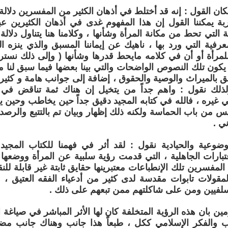
ان القول : إنه قد أختلط في أذهان الكثير من المفسرين دلالة و
بة يمكننا القول إن هذا المفهوم غدى في أذهان الكثيرين ع
ية التي تحط من مكانة المرأة وشأنها ، وكلامنا هنا يتناول دلا
عرفية التي ورد بها ، ناهيك عن إيماننا المسبق والذي ينزه 
لمرأة أو أن في كلامه مايحط قدرها وشأنها ( وإلى ذلك نسترعي ا
 يكون تلك النصوص الواضحات والتي بينا بعضها فيما سبق لنا
لق بالميراث والوصية والحقوق ، إضافة إلى جوانب هامة و كثير
ولذلك نقول : واهم جداً من يتخيل إن هناك ثمة تناقض في 
 غيره ، فالله في كتابه المجيد دقيق جداً حين يخاطب وحين يق
ليس من باب الحماسة ولكنه ذلك إظهار وبيان تم بالتتبع والرصد
ني .
ضوعية والحيادية نقول : لقد أثر في فهمنا للكتاب المجيد
عتبارات الجاهلية ، التي قدمت رؤية سلبية عن المرأة ووضعها
المفسرين تلك الإنطباعات معتبرينها حقايق ثابتة غير قابلة للن
لمقولات تابوات مقدسة لدى كثير من أدعياء الفقه العتيق 
لسلفيين ومن على شاكلتهم ممن تبعهم على ذلك .
مين بان هذه الرؤية المتخلفة كان لها الأثر المباشر في صياغة 
أدب والفكر الإسلامي ككل ، طبعاً هذا جانب وهناك جانب