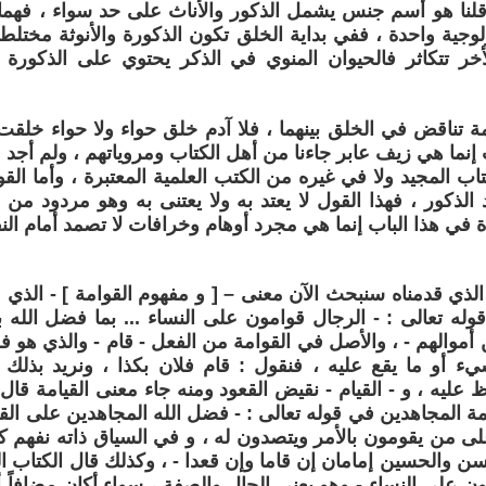
قلنا هو أسم جنس يشمل الذكور والأناث على حد سواء ، فهما
لوجية واحدة ، ففي بداية الخلق تكون الذكورة والأنوثة مختلطة
ر تتكاثر فالحيوان المنوي في الذكر يحتوي على الذكورة وا
 تناقض في الخلق بينهما ، فلا آدم خلق حواء ولا حواء خلق
 إنما هي زيف عابر جاءنا من أهل الكتاب ومروياتهم ، ولم أجد ف
اب المجيد ولا في غيره من الكتب العلمية المعتبرة ، وأما القو
الذكور ، فهذا القول لا يعتد به ولا يعتنى به وهو مردود من ج
دة في هذا الباب إنما هي مجرد أوهام وخرافات لا تصمد أمام النق
وله تعالى : - الرجال قوامون على النساء ... بما فضل الله
ن أموالهم - ، والأصل في القوامة من الفعل - قام - والذي هو ف
ء أو ما يقع عليه ، فنقول : قام فلان بكذا ، ونريد بذلك 
عليه ، و - القيام - نقيض القعود ومنه جاء معنى القيامة قا
ة المجاهدين في قوله تعالى : - فضل الله المجاهدين على الق
ة على من يقومون بالأمر ويتصدون له ، و في السياق ذاته نفهم 
حسن والحسين إمامان إن قاما وإن قعدا - ، وكذلك قال الكتاب ا
ون على النساء - وهو يعني الحال والصفة ، سواء أكان مضافاً أو 