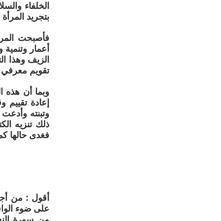
الخلفاء والسل
بتجريد المرأة 
فأصبحت المرأ
أعمار وتنمية 
الزيف وهذا ال
تقويم معرفي و
وبما أن هذه ا
إعادة تقييم وق
وتبنته وأدعت 
ذلك تنزيه الك
فغدى حالها كم
أقول : من أجل
من سورة النس