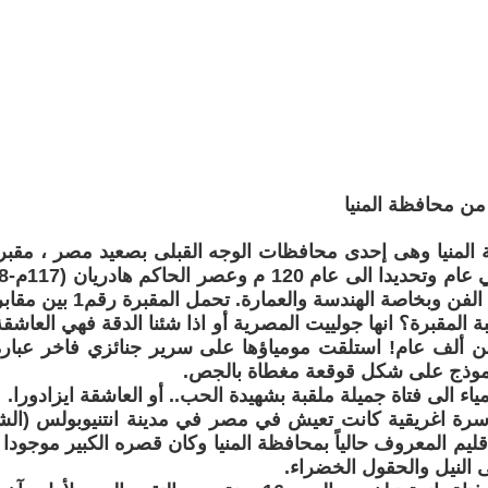
 من محافظة المنيا
المنيا وهى إحدى محافظات الوجه القبلى بصعيد مصر ، مقبرة
بخاصة الهندسة والعمارة. تحمل المقبرة رقم1 بين مقابر منطقة تونا الجبل
المقبرة؟ انها جولييت المصرية أو اذا شئنا الدقة فهي العاش
من ألف عام! استلقت مومياؤها على سرير جنائزي فاخر عبار
 نموذج على شكل قوقعة مغطاة بالجص.
ياء الى فتاة جميلة ملقبة بشهيدة الحب.. أو العاشقة ايزادورا.
 أسرة اغريقية كانت تعيش في مصر في مدينة انتنيوبولس (الشيخ
اقليم المعروف حالياً بمحافظة المنيا وكان قصره الكبير موجودا
النيل والحقول الخضراء.