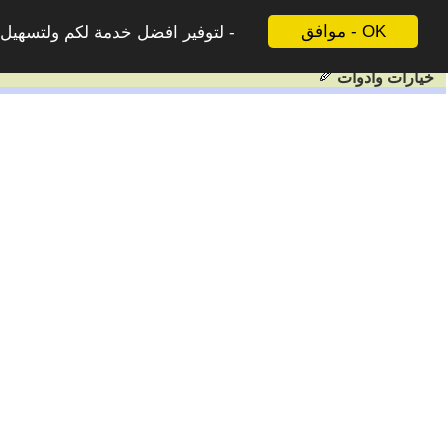
موافق - OK
لتوفير افضل خدمة لكم ولتسهيل ع
خيارات وادوات