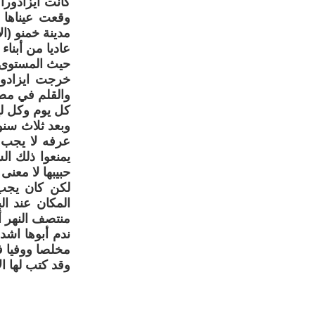
وقعت عيناها 
مدينة خمنو (ا
عاديا من أبنا
حيث المستوى. 
خرجت ايزادور
والقلم في مصر 
كل يوم وكل ليل
وبعد ثلاث سنو
عرفه لا يجب ا
يمنعوا ذلك ال
حبيبها لا معنى 
لكن كان يجب 
المكان عند ال
منتصف النهر أ
ندم أبوها اشد 
مخلصا ووفيا ف
وقد كتب لها ا