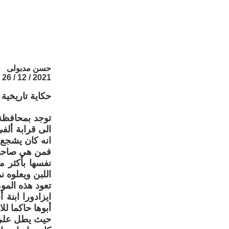
حسن مدبولى
2021 / 12 / 26
حكاية تاريخية
توجد بمحافظة 
انه كان يشجع الفن و
فمن هي صاحبة 
نفسها بأكثر 
اللبن ويعلوه
تعود هذه الموم
ايزادورا ابنة
أبوها حاكما لل
حيث يطل على 