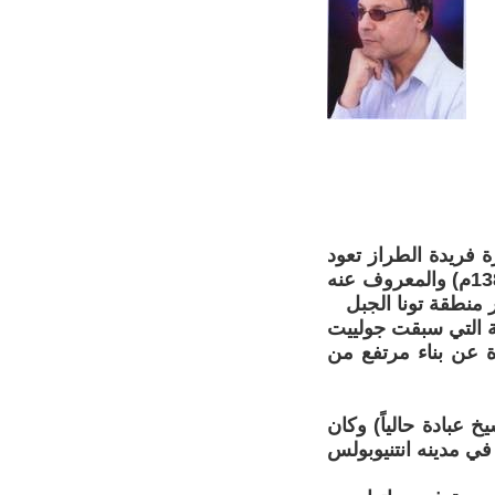
 فريدة الطراز تعود
الى قرابة ألفي عام وتحديدا الى عام 120 م وعصر الحاكم هادريان (117م-138م) والمعروف عنه
قة التي سبقت جولييت
ة عن بناء مرتفع من
 عبادة حالياً) وكان
 في مدينه انتنيوبولس