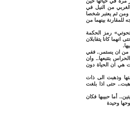
ت الحب لأول وآخر مرة في حياتها حين
لغربي من النيل في
. ومن ثم يعتبر شخصا
 للمقارنة بينهما من
«تحوتي» رمز الحكمة
انهما كانا يتقابلان
ها.
 من ان يستمر.. ففي
حراس بتتبعها.. وان
ت هي ان الحياة دون
تها وذهبت الى ذات
هبت.. حتى اذا بلغت
ين.. أما حبيبها فكان
حها وحيدة