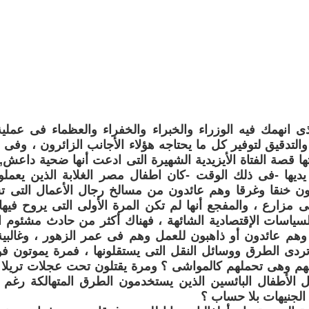
 انهمك فيه الوزراء والخبراء والخفراء والعظماء فى عملية 
والتدقيق لتوفير كل ما يحتاجه هؤلاء الأجانب الزائرون ، وفى 
 قصة الفتاة الأيزيدية الشهيرة التى ادعت أنها ضحية داعش, لل
 يديها -فى ذلك الوقت -كان اطفال مصر الغلابة الذين يع
ون خنقا وغرقا وهم عائدون من مسالخ رجال الأعمال التى ت
مزارع ، والمفجع أنها لم تكن المرة الأولى التى يروح فيها 
السياسات الإقتصادية الشائهة ، فهناك أكثر من حادث مشئو
ات وهم عائدون أو ذاهبون للعمل وهم فى عمر الزهور ، وغالبي
تردى الطرق ووسائل النقل التى يستقلونها ، فمرة يموتون 
ت بهم وهى تحملهم كالمواشى ؟ ومرة يقتلون تحت عجلات تريل
 الأطفال البائسين الذين يستخدمون الطرق المتهالكة رغم 
 الجنيهات بلا حساب ؟