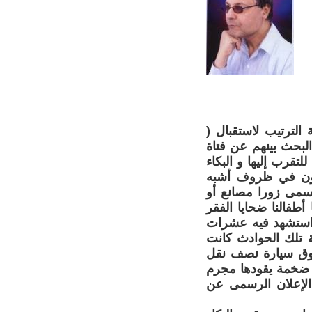
الترتيب لاستقبال (
البحث بينهم عن فتاة
تقرب إليها و البكاء
ملون في ظروف أشبه
سمى زورا مصانع أو
أطفالنا ضحايا الفقر
م استشهد فيه عشرات
ة تلك الحوادث كانت
فوق سيارة نصف نقل
ا ضخمة يقودها مجرم
الإعلان الرسمى عن