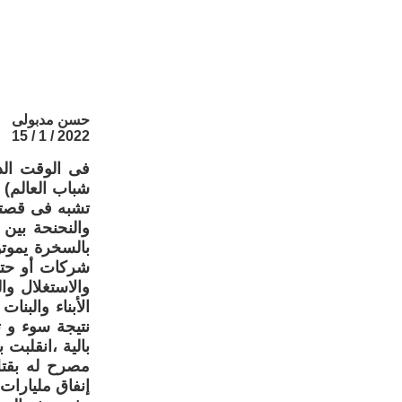
حسن مدبولى
2022 / 1 / 15
فى الوقت الذى
شباب العالم) 
تشبه فى قصتها
والنحنحة بين
بالسخرة يموت
شركات أو حتى 
والاستغلال و
الأبناء والبن
نتيجة سوء و 
بالية ،انقلب
مصرح له بقتل
إنفاق مليارات