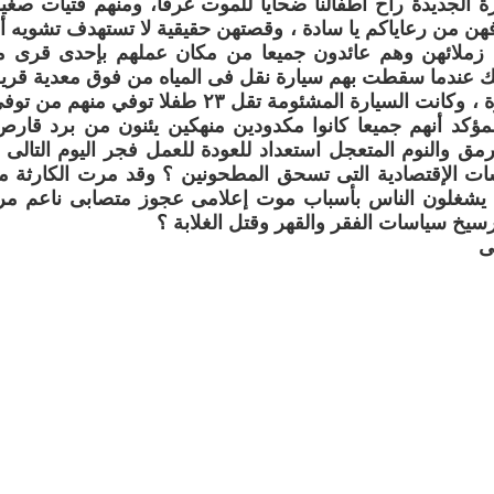
 الجديدة راح أطفالنا ضحايا للموت غرقا، ومنهم فتيات صغي
فهن من رعاياكم يا سادة ، وقصتهن حقيقية لا تستهدف تشويه أ
 زملائهن وهم عائدون جميعا من مكان عملهم بإحدى قرى مصر
ك عندما سقطت بهم سيارة نقل فى المياه من فوق معدية قرية
القناطر بالجيزة ، وكانت السيارة المشئومة تقل ٢٣
المؤكد أنهم جميعا كانوا مكدودين منهكين يئنون من برد ق
رمق والنوم المتعجل استعداد للعودة للعمل فجر اليوم التالى
ات الإقتصادية التى تسحق المطحونين ؟ وقد مرت الكارثة مر
 يشغلون الناس بأسباب موت إعلامى عجوز متصابى ناعم مرف
يخ سياسات الفقر والقهر وقتل الغلابة ؟
ى