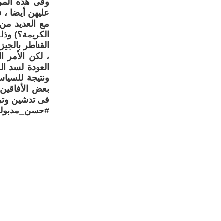
وفى هذه المرة
عليهن أيضا ، 
مع العديد من
الكريمة؟) وذل
، لكن الأمر 
العودة لسد ال
ونتيجة للسياس
بعض الأفاقين
فى تدشين وترس
#حسن_مدبول