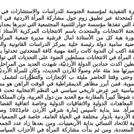
ة التنفيذية لمؤسسة الجنوسة للدراسات والاستشارات في ال
 كمتحدثة عبر تطبيق زوم حول مشاركة المرأة الاردنية في ال
لتي تنفذها مؤسسة حوار للتنمية المجتمعية التي تديرها بجدارة
نة الانتخابات والمتحدث باسم الانتخابات المركزية الأستاذ
تورة هبة كل من الأستاذة امال قرشية مديرة جمعية المرأة 
قاضية سامية دولة رئيسة خلية بمركز الدراسات القانونية وال
قة اكتب ان الندوة كانت رائعة مهنية كافة المتحدثين تحدثوا
المرأة في الانتخابات مسلطين الضوء على التحديات التي تواج
ن اكدت حدادبن الدولة الأردنيّة، شهدت العديد من المراحل ا
يرتها منذ مئة عام وصولًا للأردن الحديث، وكان للمرأة الأرد
حتى وقتنا الحاضر مليئة ب الإنجازات والتطوُّرات لتشمل ا
نموية. فمن أبرز مظاهر الديمقراطية في الوقت الراهن هو مشا
ياسية عبر عرض تاريخي سياسي في النظم الانتخابية تحت قبة
شوطاً كبيراً بالمقارنة مع العديد من دول العربية، وان المملكة 
معاهدات الدولية والاتفاقيات الدولية وخاصة اتفاقية الق
التمييز ضد الم
الأردنية بأدوار مختلفة في الحياة العامة، خاصة في الجمعي
ية للاتحاد النسائي بداية الأربعينيات. ومن بعدها زاد عدد الجمع
لمتعددة، ومن ثم بدأت مشاركة المرأة في الأحزاب السياسية