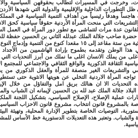
ات، وخرجت في المسيرات لتطالب بحقوقهن السياسية والاج
 ظل التطورات الداخلية والإقليمية والدولية التي شهدها الأردن
ة هاجساً وهدفاً رئيسياً من أهداف التنمية السياسية في المملك
التشريعات التي منحت المرأة الأردنية حقوقاً سياسية كحق ال
القانون عدة مرات لتتماشى مع تطور دور المرأة في العمل ا
د حضرة صاحب جلالة الملك عبدلله الثاني بن الحسين حفظة ل
“الكوتا” النسائية من ستة مقاعد إلى ١٥ مقعدا كنوع من التنمية
 هذا الوطن وتقدمه بطموح بإرادة الهاشميين من الأجداد الى
بأغلى من يملك الانسان اغلى ما نملك من أبرز التحديات التي تو
ياسية الثقافة الذكورية والواقع الثقافي والاجتماعي للمجتمع 
سي والتشريعات الغير منصفة للمرأة والعقل الذكوري من ي
 تواجه المرأة الاردنية التخلي عن هويتها الانثوية حتى تستطي
 التحديات الا ان هنالك بريق امل والتفاؤل من خلال الإرا
لبلاد جلالة الملك عبد لله بن الحسين لإيمانه ان الشباب والمر
ات عملية الإصلاح، الإصلاح السياسي، بتشكيل اللجنة الملك
صة بالمشروع قانون انتخاب، مشروع قانون الاحزاب السياسية،
ستورية، التوصيات الخاصة بتطوير الإدارة المحلية، وتهيئة البي
 والشباب. وتعتبر هذه التعديلات الدستورية خط الأساس للمشا
اسية.