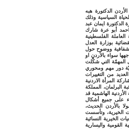
أردن الدكتورة هبه
حياة السياسية وذلك
 الدكتورة ايمان عبد
 احمد أبو عرة شارك
العاملة الفلسطينية
قضائية بوزارة العدل
 بشفافية ووضوح حول
هها سواء بالأردن او
لمهمّة التي شكَّلت
نيّة دور مهم ومحوري
لعديد من التغييرات
ركة المرأة الاردنية
 البرلمان، المملكة
الأردنية الهاشمية قد
ضاء على جميع أشكال
رأة. منذ بداية تأسيس إمارة شرقي الأردن عام1921 وصولا بالأردن الحديث،
ات الخيرية، وتأسست
يات الخيرية النسائية
 القومية واليسارية