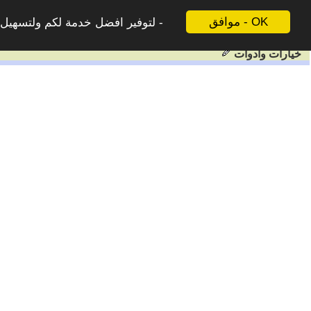
موافق - OK
لتوفير افضل خدمة لكم ولتسهيل ع
خيارات وادوات