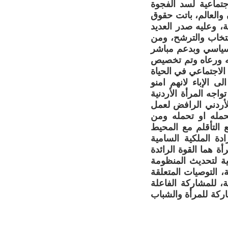
تماعية لسد الفجوة
 والعالم، باتت حقوق
ة، وعليه صدر العديد
انتخاب والترشح، ومن
لسياسي وبدعم مباشر
له ورعاه وتم تخصيص
 وإدماج النوع الاجتماعي في الحياة
 الإباء لانهم امنو
اجه المرأة الأردنية
الأردني الرافض لعمل
حمله او تحمله ومن
ع التأقلم مع المحيط
دة الملكية السامية
أة هما القوة الرائدة
ية لتحديث المنظومة
 التوصيات المتعلقة
ئة، للمشاركة الفاعلة
ركة للمرأة والشباب