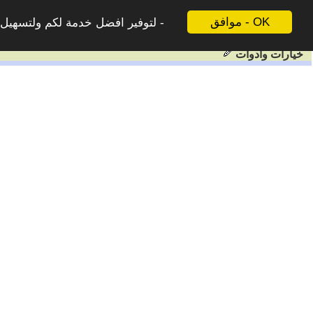
موافق - OK
لتوفير افضل خدمة لكم ولتسهيل ع
خيارات وادوات