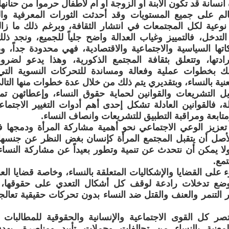
 انسانة قد تكون الابنة أو الزوجة أو أم لأطفال حرموا من حنانه
الم على جميع المستويات وقد أحدثت الثورات المعرفية وال
نوعية لكل المجتمعات في انتشار الثقافة، وبرغم ذلك ما زا
التدخل، فالتمييز وغياب العدالة واضح جلياً للجميع، ونجد ذل
ها السياسية والاجتماعية والاقتصادية، فهي محدودة جداً، 
دتها، وتتعلق بثقافة المجتمع الذكورية، وهذا يدعو لضرور
لك بخطوات عملية وفعالة ومساندة للتحركات النسوية الت
نية بالنساء، وبتقديري يتم ذلك من خلال عدة خطوات منها التال
ل التشريعات والقوانين لحماية حقوق النساء، وإعطائهن تمي
ة، فالقوانين العادلة تشكل إحدى أهم أدوات التغيير الاجت
تابعة ومراقبة التطبيق للتشريعات وانصاف النساء.
تعزيز الوعي الاجتماعي نحو أهمية مشاركة المرأة ودمجها 
لأصل أن يتقبل المجتمع المرأة كإنسان بغض النظر عن جنسها 
لا يمكن أن نتحدث عن تنمية وتطور بعيداً عن مشاركة النسا
مع.
 على القضايا والإشكاليات المتعلقة بالنساء، وخاصة قضايا الع
وضع تدخلات رادعة لوقف كل أشكال التعدي على حقوقها، 
 التنمر والعنف والقتل ضد النساء بدون تحركات حقيقية تعالج
ر كل القوى الاجتماعية والإنسانية والحقوقية للمطالبات ا
عنية بالنساء من تحالفات وحملات تأييد ومناصرة، بهدف