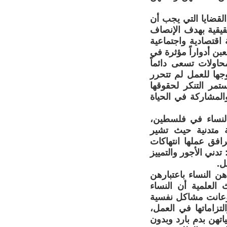
القضايا التي يجب أن
قيقية بهدف الإنصاف
اقتصادية واجتماعية
ن أدواراً مؤثرة في
حاولات تسعى دائماً
وجها للعمل لم تتحرر
تمر التنكر لحقوقها
المشاركة في الحياة
النساء في فلسطين،
 متدنية حيث تشير
 مشاركة النساء في سوق العمل لا تتخطى 16%، ويرافق عملها انتهاكات
دني الأجور والتمييز
ل.
ن النساء باعتبارهن
العلمية أن النساء
 وعانت مشاكل نفسية
تزاماتها في العمل،
اتهن بدم بارد وبدون