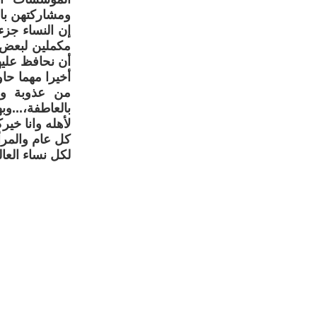
ومشاركتهن بال
إن النساء جزء
مكملين لبعض با
أن نحافظ عليها
أخيرا مهما حاو
من عذوبة ومش
بالعاطفة،...و
لأهله وانا خيركم
كل عام والمرأة
لكل نساء العال