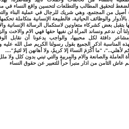
ضغط لتحقيق المطالب والتطلعات لتحسين واقع النساء في مج
 أصيل من المجتمع، وهي شريك للرجال في عملية البناء والتح
لأدوار والوظائف الحياتية، فالطبيعة الإنسانية متكاملة تحكمها
 بتقبل بعض كشركاء متعاونين لاستكمال الرسالة الإنسانية والاج
لنا أن ندعم ونساند المرأة لن نفيها حقها فهي الام والاخت والزو
اعر دافئة لكل محبيها، والواجب يدعونا أن نقابل الوفاء
بهذه المناسبة اذكر الجميع بقول رسولنا الكريم صل الله علي
 لأهلي.."، "ما أَكْرَمَ النساءَ إلا كريمٌ، ولا أهانهن إلا لئيمٌ"....
 العاملة والصانعة والام والمربية والتي تبني بدون كلل ولا مل
م عاش الثامن من اذار منبراً حراً للتعبير عن حقوق النساء