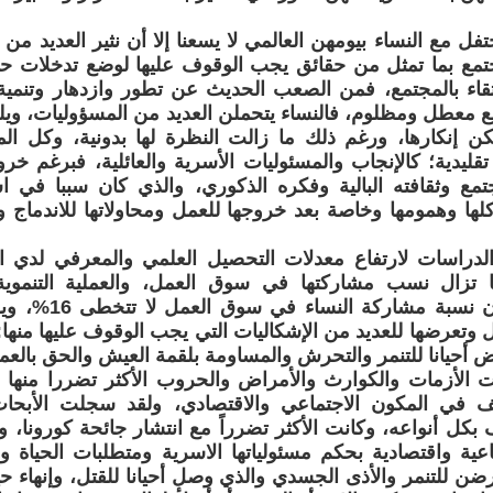
فل مع النساء بيومهن العالمي لا يسعنا إلا أن نثير العديد من 
مجتمع بما تمثل من حقائق يجب الوقوف عليها لوضع تدخلات ح
رتقاء بالمجتمع، فمن الصعب الحديث عن تطور وازدهار وتنمية 
معطل ومظلوم، فالنساء يتحملن العديد من المسؤوليات، ويلعب
كن إنكارها، ورغم ذلك ما زالت النظرة لها بدونية، وكل الم
 تقليدية؛ كالإنجاب والمسئوليات الأسرية والعائلية، فبرغم خر
مع وثقافته البالية وفكره الذكوري، والذي كان سببا في اس
ها وهمومها وخاصة بعد خروجها للعمل ومحاولاتها للاندماج و
دراسات لارتفاع معدلات التحصيل العلمي والمعرفي لدي 
 تزال نسب مشاركتها في سوق العمل، والعملية التنموية
الاحصائيات بان نسبة
 وتعرضها للعديد من الإشكاليات التي يجب الوقوف عليها منها: ت
ض أحيانا للتنمر والتحرش والمساومة بلقمة العيش والحق بالعم
ت الأزمات والكوارث والأمراض والحروب الأكثر تضررا منها ه
ف في المكون الاجتماعي والاقتصادي، ولقد سجلت الأبحاث 
بكل أنواعه، وكانت الأكثر تضرراً مع انتشار جائحة كورونا،
ية واقتصادية بحكم مسئولياتها الاسرية ومتطلبات الحياة وال
ن للتنمر والأذى الجسدي والذي وصل أحيانا للقتل، وإنهاء حي