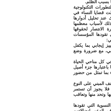
ا بسبب الظلم.
تطورات التكنولوجية
لت قضايا النساء في
ك عند تحليل أدوارها
وذلك لأسباب معظمها
ة الانتصار لحقوقها
ي تقودها المؤسسات
ي:
يز إيجابي بما يكفل
ماعي، مع ضرورة وضع
في كل مناحي الحياة
باعتبارها جزء أصيل
ء بما تمثل من حضور
نف المبني على النوع
فلا يجوز أن تستمر
ها وتحد منها وتعاقب
لنسوية التي تقودها
 الدعم لنضالاتهن