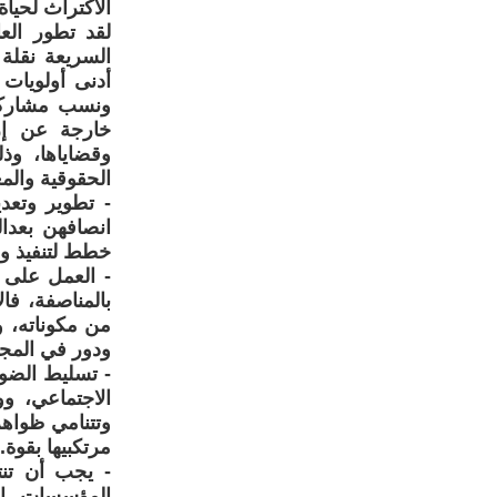
الاكتراث لحياة
لقد تطور الع
السريعة نقلة 
أدنى أولويات 
ونسب مشاركات
خارجة عن إرا
وقضاياها، وذ
الحقوقية والمع
- تطوير وتعدي
انصافهن بعدال
خطط لتنفيذ وم
- العمل على 
بالمناصفة، فا
من مكوناته، و
ودور في المجت
- تسليط الضوء
الاجتماعي، و
وتتنامي ظواهر
مرتكبيها بقوة.
- يجب أن تنتص
المؤسسات الم