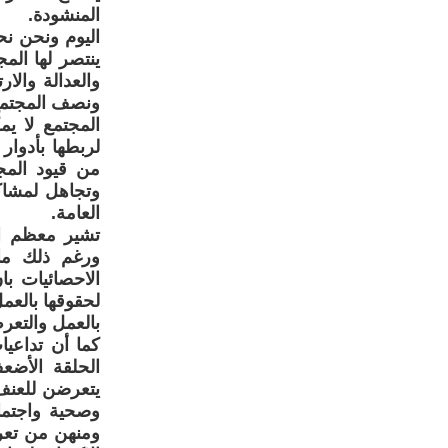
المنشودة.
اليوم ونحن نحت
ينتصر لها ال
والعدالة والا
ونصف المجتمع 
المجتمع لا يم
لربطها بأدوار
من قيود المجت
وتجاهل لمشاكل
العامة.
تشير معظم ال
ورغم ذلك ما
لحقوقها بالعمل
بالعمل والتعر
كما أن تداعيا
الحلقة الأضع
يتعرضن للعنف 
وصحية واجتماع
ومنهن من تعرض