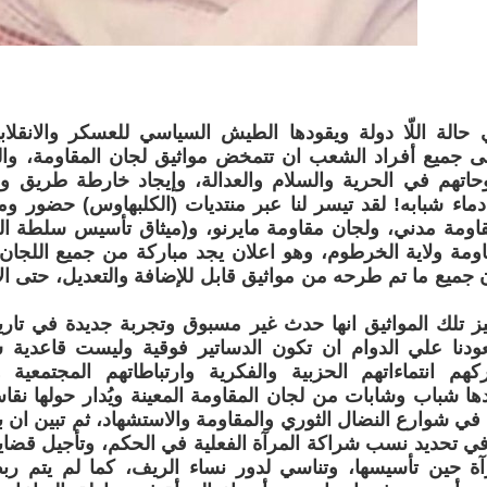
في حالة اللّا دولة ويقودها الطيش السياسي للعسكر والانقلا
خى جميع أفراد الشعب ان تتمخض مواثيق لجان المقاومة، وال
حاتهم في الحرية والسلام والعدالة، وإيجاد خارطة طريق و
ماء شبابه! لقد تيسر لنا عبر منتديات (الكلبهاوس) حضور و
قاومة مدني، ولجان مقاومة مايرنو، و(ميثاق تأسيس سلطة ا
ومة ولاية الخرطوم، وهو اعلان يجد مباركة من جميع اللجان 
ن جميع ما تم طرحه من مواثيق قابل للإضافة والتعديل، حتى ا
يز تلك المواثيق انها حدث غير مسبوق وتجربة جديدة في تار
 تعودنا علي الدوام ان تكون الدساتير فوقية وليست قاعدية
هم انتماءاتهم الحزبية والفكرية وارتباطاتهم المجتمعية و
دها شباب وشابات من لجان المقاومة المعينة ويُدار حولها 
ي شوارع النضال الثوري والمقاومة والاستشهاد، ثم تبين ان ب
 في تحديد نسب شراكة المرآة الفعلية في الحكم، وتأجيل قضاي
آة حين تأسيسها، وتناسي لدور نساء الريف، كما لم يتم ربط