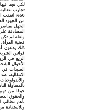
لكي تجد فيها
تجارب نضالية
من الجهود العد
الجهل بمناصرة
المصادقة على 
ولعله لم تكن
قضية المرأة، 
ذلك يدعون أن
قوانين الشريع
الربع في الزو
الأحوال الشخص
السيدات في م
الانتقالية، ض
والأيدولوجيا
بالمساواة الت
خوفا من تهم 
والحقوق الدست
بأهم مطالب ال
وللاستفادة من