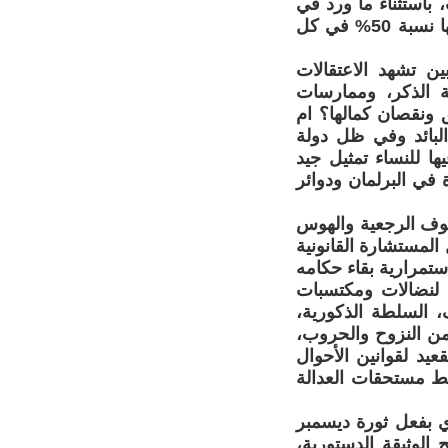
باستثناء ما ورد في
(مقترح ميثاق استكمال ثورة ديسمبر) حيث ورد: ان المرأة يجب أن يكون لها نسبة 50% في كل
ين تشهد الاعتقالات
ئة الذكر، وممارسات
 ونقصان كمالها؟ ام
البائد وفي ظل دولة
ا للنساء تمثيل جيد
 في البرلمان ودوائر
هوف الرجعية والهوس
المستشارة القانونية
ستمرارية بقاء حكامه
 لنضالات ومكتسبات
، السلطة الذكورية،
 من النزوح والحروب،
عيد لقوانين الأحوال
ة لأبسط مستحقات العدالة
ي بفعل ثورة ديسمبر
قيح الوثيقة الدستورية،