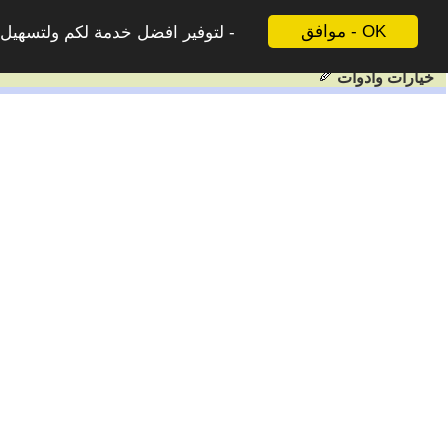
موافق - OK
لتوفير افضل خدمة لكم ولتسهيل ع
خيارات وادوات