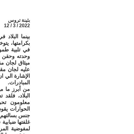
بثينة تروس
2022 / 3 / 12
بينما البلاد 
بكرامتها، يتو
في تلبية طمو
وحدته وحقن د
ميثاق لجان م
عليه لجان مقا
الإشارة الي ا
المبادرات.
من أبرز ما م
البلاد، فلقد
معلومون تحرك
الحوارات يقو
جنس بسالتهم ف
غلفتها ضبابية
لمفوضية المر