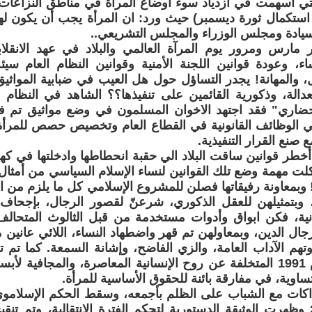
لتي أسهمت في ازدياد سوء أوضاع المرأة في مناطق النزاعات، 
ادة ومجلس الوزراء والمجلس التشريعي..
 مارس ومرور يوم المرآة العالمي والبلاد في عهد الانقلاب
اء، وعودة قوانين اللجنة الأمنية وقوانين النظام العام سي
 والمهانة! يجدر التساؤل حول هل العيب في ضبابية المواثيق
دالة، وذكورية القائمين على تنفيذها؟؟ الشاهد في النظام 
ضاري" فقد اجتهد الاخوان المسلمون في وضع مواثيق تم فيه
 35% في الوظائف القانونية في القطاع العام وتخصيص حصص للمرأة
صنع القرار التنفيذية.
أخطر قوانين ساقت البلاد الي حقبة انحطاطها وادخلتها في ك
كلت مهمة وضع تلك القوانين لنساء الإسلام السياسي من أمثال 
 وبمعاونة رفيقاتها فصلن للمشروع الإسلامي كل ما يلزم من ا
وبتمثيلهن للعقل الذكوري، شرعنّ لقصور الرجال، بإجحاف
انية، فكن ابواق وأدوات مستخدمة من قبل الثالوث المتحالف
جال الدين، وبمعاولهن تم قهر واضطهاد النساء، اللائي عانين
وتهم الآداب العامة، والزي الفاضح، وإشانة السمعة. كما تم تق
الشخصية عام 1991 المتخلفة عن روح الإنسانية المعاصرة، والمجافي
ساوية، في مفارقة بائنة للحقوق الأساسية للمرأة.
داكات مع الشباب على الظلم بأجمعه، وسقط الحكم الإسلامو
المجيدة 2018 وظهرت الوثيقة الدستورية لتحكم الفترة الانتقالية، وتم تن