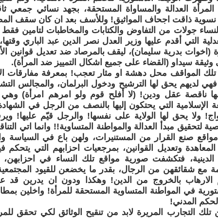
 المرأة العدالة والمساواة المستحقة، بجهد نسائي جمعي ث
 نسوية ذاقت اجحاف المواثيق! وللأسف بعد ان كان سقف المط
لية التي أقدم عليها وزير العدل نصر الدين عبد الباري وقتها، 
 (اخوات بدرية سليمان)، ليقف بالمرصاد ضد تعديل قوانين ا
وثيقة سيداو (القضاء على جميع اشكال التمييز ضد المرأة).
 تلك المواقف محل دهشة او مثار تعجب! بمعرفة مفارقات ال
فهي لديهم يحق لها الترشيح ودخول البرلمان، والمجالس التشر
ها ناقصة عقل ودين! (لا أفلح قوم ولو امرهم امرأة) وهي
ة الإسلامية التي يحتكون إليها بالنصف من الرجل في الشهادة
اج! ولا يحق لها الولاية على نفسها! والرجل قيّم عليها! وي
ية لتحقيق مبدأ العدالة والمواطنة المتساوية!! وانما اتي ا
واقع صنع القرار من المستنيرات، ولهن باع في السياسة وا
د المعاهدة وتعديل القوانين، بمرجعيات احزابهم التي يتحكم فيه
ت الدينية، فتكشفت صورية مواقع تلك النساء في احزابهن، 
امة مع شقائقهن من الرجال، بقدر ما يخضعن للقيود المجتمعية 
الارهاب بالخروج من الدين! وهكذا ودون ان يدرين قد ع
ورية في المواطنة المتساوية المستحقة للمرأة! واخلين بمطا
حكم المدني!
 تلك التجارب المريرة لابد من تنقيح الوثائق لكي تحقق للمرأة