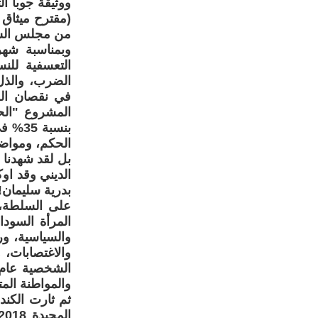
ووثيقة جوبا ا
من مجلس السي
وبمناسبة شهر
التعسفية للنس
الضرب، والذل،
في نقصان الع
المشروع "الح
بنسبة
الحكم، ومواضع 
بل لقد شهدنا 
الديني وقد او
بدرية سليمان!
على السلطة، 
المرأة السود
والسياسية، ور
والاغتصابات، 
والمواطنة المت
ثم ثارت الكن