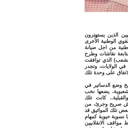
بيين الذين يستهترون
قوي الوطنية الأخرى
طنية من اجل صيانة
متابعة نقاشات وطرح
لشعب) الذي توافقت
في الولايات، وتجدر
لاتفاق على وحدة تلك
يخ وضع الدساتير في
 شعبوية، يضعها نخب
القبلية.. كانت تلك
نقاش صريح وجرئ، من
عض تلك المواثيق قد
ا نسوية حيوية كمهام
 مواقف الانقلابيين