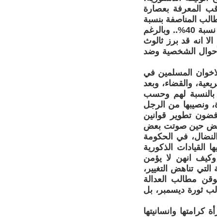
اقب المعرفة بعصارة
الب المناصفة بنسبة
50% انفقت النساء جولات من التفاوض والكتابات والمخاطبات لتامين فقط نسبة 40%.. وبالرغم
الا انه قد برز ثالوث
لأحوال الشخصية وضد
اخوان المسلمين في
يعية، والقضاء، وبعد
 بالنسبة لهم وحسب
، ونصيبها من الرجل
رفضون تطوير قوانين
لتناقض حين صوتت بعض
لنضال، في الحكومة
ا القيادات الذكورية
وكيف انهن لا يؤمن
التي تناهض التغيير،
وقن مطالب العدالة
لب ثورة ديسمبر، بل
 كرامتها وانسانيتها