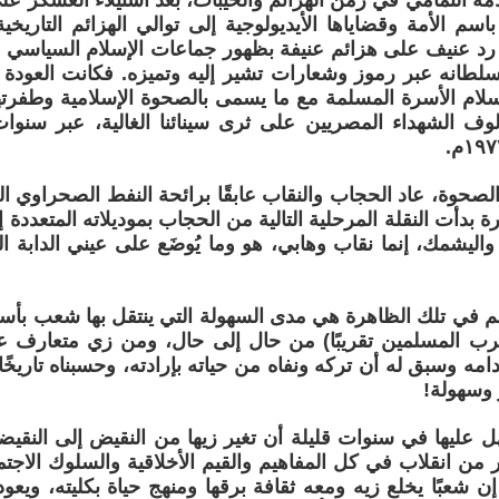
مة التمامي في زمن الهزائم والخيبات، بعد استيلاء العسكر على
 باسم الأمة وقضاياها الأيديولوجية إلى توالي الهزائم التاريخية
د عنيف على هزائم عنيفة بظهور جماعات الإسلام السياسي الإ
لطانه عبر رموز وشعارات تشير إليه وتميزه. فكانت العودة 
ام الأسرة المسلمة مع ما يسمى بالصحوة الإسلامية وطفرتها ا
 ألوف الشهداء المصريين على ثرى سينائنا الغالية، عبر سن
لصحوة، عاد الحجاب والنقاب عابقًا برائحة النفط الصحراوي ال
ة بدأت النقلة المرحلية التالية من الحجاب بموديلاته المتعددة 
واليشمك، إنما نقاب وهابي، هو وما يُوضَع على عيني الدابة ال
هم في تلك الظاهرة هي مدى السهولة التي ينتقل بها شعب ب
ب المسلمين تقريبًا) من حال إلى حال، ومن زي متعارف عليه
مه وسبق له أن تركه ونفاه من حياته بإرادته، وحسبناه تاريخًا
 وسهولة!
ل عليها في سنوات قليلة أن تغير زيها من النقيض إلى النقيضة
ر من انقلاب في كل المفاهيم والقيم الأخلاقية والسلوك الاجتم
إن شعبًا يخلع زيه ومعه ثقافة برقها ومنهج حياة بكليته، ويع