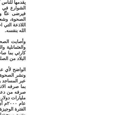
يقدمها للناس 
الشوارع في بل
فيرضى عنَّا 
الصحوة، وشعور
اللاذعة التي ا
الله بنفسه.
وأصابت الصحوة
والعثمانلية وا
كارثي بما صا
البلاد من الص
الواضح لأي عق
ونشر الصحوة، 
عبر المساجد و
بما صرفه الات
صرفه من دعم ل
عام 
الفترة الوجيز
وتزيد بربحيته