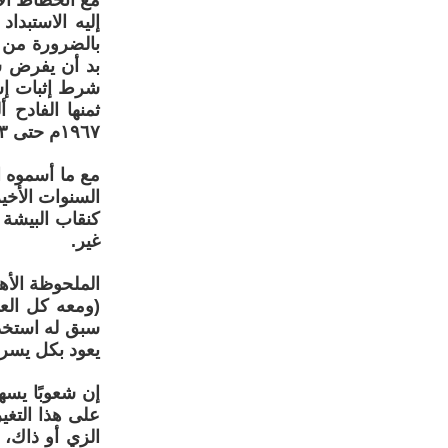
مع انحطاط الأ
إليه الاستبداد
بالضرورة من ر
بد أن يفرض س
شرط إثبات إسل
ثمنها الفادح
١٩٦٧م حتى ١٩٧٣م.
مع ما أسموه ا
السنوات الأخير
كنقاب البيشة 
غير.
الملحوظة الأ
(ومعه كل العر
سبق له استخدا
يعود بكل يسر
إن شعوبًا يسه
على هذا التغي
الزي أو ذاك، 