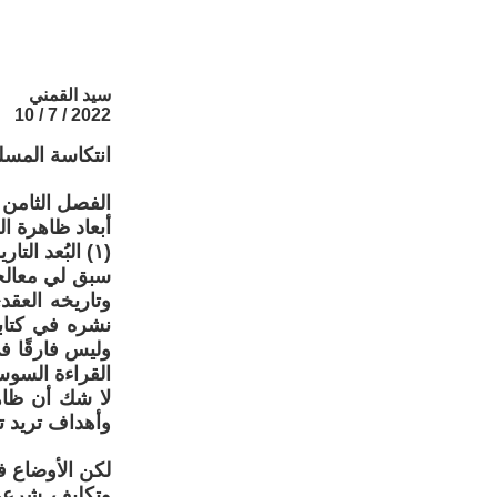
سيد القمني
2022 / 7 / 10
انتكاسة المسل
الفصل الثامن
أبعاد ظاهرة ا
(١) البُعد التاريخي
سبق لي معالج
وتاريخه العق
وليس فارقًا 
القراءة السوسي
لا شك أن ظاهر
وأهداف تريد ت
لكن الأوضاع ف
وتكليف شرعي 