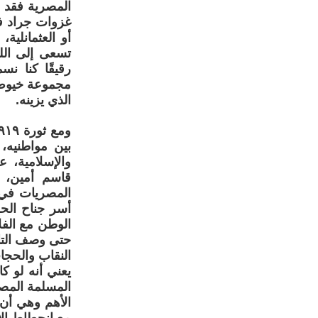
المصرية فقد 
غزوات جراد فات
أو العثمانلي
تسعى إلى اللح
رقيقًا كنا ن
مجموعة خيوط م
الذي يزينه.
بين مواطنيه،
والإسلامية، 
قاسم أمين، 
المصريات في ل
أسر جناح الحر
حتى وصف التار
النقاب والحجا
يعني أنه لو ك
المسلمة المصر
الأهم وهي أن 