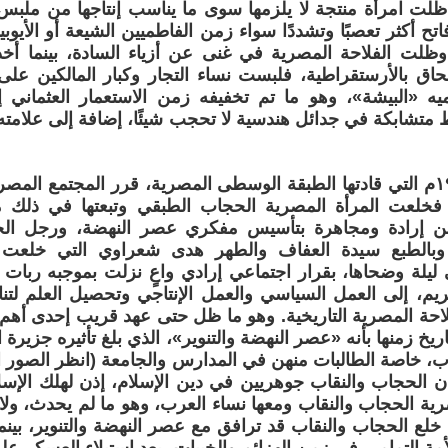
ظلت امرأة منتجة لا يلزمها سوى ما يناسب إنتاجها من ملبس
ح أكثر تعصبًا وتشددًا سواء زمن الفاطميين الشيعة أو الأيوبيي
ة، وظلت الفلاحة المصرية في غنى عن أزياء السادة، بينما 
اق بالأرستقراطية، فلبست نساء التجار وكبار المالكين على ا
سميه «البيشة»، وهو ما تم تخفيفه زمن الاستعمار العثماني
تشابكة في جدائل هندسية لا تحجب شيئًا، إضافة إلى علامته 
ومع ثورة ١٩١٩م التي قادتها الطبقة الوسطى المصرية، قرر المجتمع ا
 فخلعت المرأة المصرية الحجاب الطبقي وتبعتها في ذلك م
عن إرادة ومجاهرة بتأسيس مفكري عصر النهضة، ورجل الحقو
وبالطبع سيدة العفاف والطهر هدى شعراوي التي خلعت
يلة وضحاها، بقرار اجتماعي إرادي واعٍ نزلت بموجبه ربات 
يم، إلى العمل السياسي والعمل الإنتاجي وتحصيل العلم لتن
يخ زمنها بأنه «عصر النهضة والتنوير»، الذي بلغ تأثيره جزيرة
ب، خاصة الطالبات منهن في المدارس والجامعة (انظر الصور ال
ان الحجاب والنقاب جوهريين في دين الإسلام، إذن لهلك الإسل
ية الحجاب والنقاب ومعها نساء العرب، وهو ما لم يحدث، ولا 
خلع الحجاب والنقاب قد ترافق مع عصر النهضة والتنوير، بينما