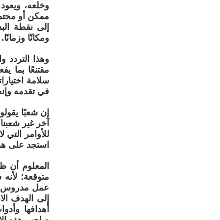
وخلعه، ويعود
ممكن أو محتمل
إلى نقطة الب
ومكانًا وزمانًا.
وهذا التردد و
مقتنعًا بما ي
سلامة اختيار
في تقدمه وإنج
إن شعبًا يقو
آخر غير شعبن
للأوامر التي ل
استجد على هذ
المعلوم أن ظا
متوقعة؛ لأنه 
عمل مدروس لم
إلى الهدف الا
أهدافها وأدوا