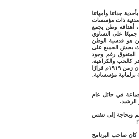
ذية جداتنا وأمهاتنا
لة مدنية ذات مؤسسات
ة، أهدافه وطن يجمع
جميعًا على التساوي
ين هو قدسية الوطن
يث يعيش الجميع على
 المتفوق رغم وجود
ر كالحب والكراهية،
وبين المصالح التي دعته لاستخدام مناهج المتفوقين ليتفوق مثلهم. باختصار كان زمن ١٩١٩م قرارًا
ة برلمانية مؤسساتية.
جماعة في حائل عام
م وبحاجة إلى تنفس
!
ا كان صاحب البرنامج