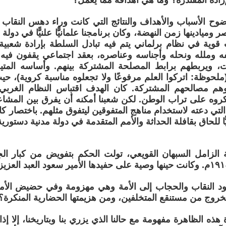
ادة المقتدرة؟ وما هي أهدافه مما يعمل؟
وح الأسباب والأهداف والنتائج التي كانت وراء دهس النقاب بأح
وميادينها زمن النهضة، وكان برنامجنا علمانيًّا علنيًّا في دو
 قوية في نظام برلماني يتم فيه تبادل السلطة بإرادة شعبي
ه وملله ونحله وأجناسه وعناصره، بعقد اجتماعي يقفون فيه 
ات، ويربطهم برابط المصلحة المشتركة بينهم. وأساسه المت
لحوظة: اتركوا العلم مرفوعًا ولا تجعلوه مناسبة كروية)، ح
وهم مصالحهم المشتركة. كان الهدف اقتباس النظام الغربي
روه على تراب الوطن. لكن شعبنا أمكنه أن يفرق بين المشاع
ًّا للحاق بقافلة الحداثة والأمم المتقدمة في دولة مدنية دستوري
 الزامل السبهان القويعي، تولت الحكم بتفويض من كبار ال
ود النقاب والحجاب إلى الأمة وهي مهزومة وفي حضيض الأم
لخروج من مستنقع المتخلفين، ومن هزيمتها الحضارية المنكرة؟
هذه الظاهرة مفهومة مع حالنا الذي يزري بنا وبتاريخنا، إلا إذ