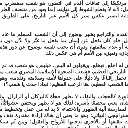
 مرتكسًا إلى ثقافات أقدم في التطور، هو شعب مضطرب مت
؛ لأنه لا يقطع الشوط إلى نهايته، إنما يعود من منتصف الطري
داية ليسير عكس سير كل الأمم عبر التاريخ، على الطريق ا
التقدم والتراجع يشير بوضوح إلى أن الشعب المسلم ما عاد م
فعل، فلو كان يفعل عن إيمان بما يفعل ما غيَّر ولا بدَّل دو
اته أو عدم سلامتها، ودون أن يجيب نفسه بوضوح عن دور هذ
ازه وتميزه بين الأمم أم هي عكس ذلك.
لون له اخلع، فيخلع، ويقولون له البس، فيلبس، هو شعب قد 
ا التاريخي العظيم، فشعب الصحوة الإسلامية المصري شعب م
ا تحمل إقناعًا ولا دليلًا على جدواها لأمنه وسلامته وتقدمه، و
ا الشعب العظيم، هنا الرعب العظيم! فماذا حدث يا شعب؟!
هرة كالحجاب والنقاب لا تظهر فجأة كالبركان أو الزلزال، ول
شأن يعني مجتمعًا بأسره؛ لذلك هو لا يظهر ويختفي عشوائيًّا، 
مارسة آلية الظهور والاختفاء، لا بد له من عمل وتخطيط مر
ستراتيجي النهائي؛ وهو ما يعني أن هناك إرادة مقتدرة تقف ورا
ت تثقيفها أو بالأحرى تدجينها للأرواح والعقول؛ ومن ثَم س