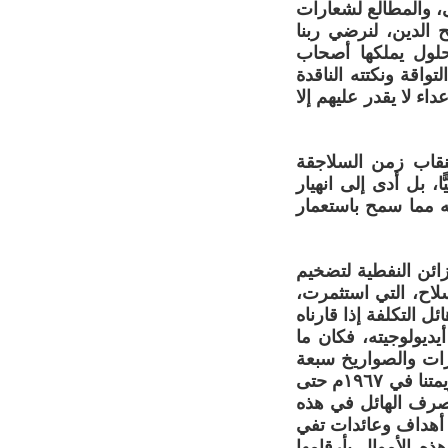
ى، والمطالع لشعارات
 الدين، لنرضي ربنا
حلول يملكها أصحاب
اقة ونكتته الناقدة
اء لا يقدر عليهم إلا
لنقاب زمن السلاجقة
ًا، بل أدى إلى انهيار
 مما سمح باستعمار
ائن النفطية لتضخيم
لاح، التي استثمرت،
 التكلفة إذا قارناه
ديولوجيته، فكان ما
رات والصواريخ سبعة
مليارات دولار، بينما بلغ ما صرفته السعودية لتصدير وهابيتها وصحوتها منذ هزيمتنا في ١٩٦٧م حتى
ا الصرف الهائل في هذه
 أهداف وعائدات تفي
ه الأموال بأرقامها