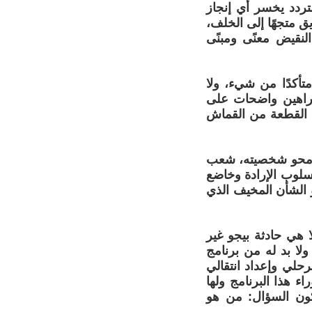
ردد يخسر أي إنجاز
ق متجهًا إلى الخلف،
لنقيض معنًى ومبنًى
تأكدًا من شيء، ولا
ن براهين واضحات على
ه القطعة من القماش
تم محو شخصيته، شعب
سلوب الإرادة وخاضع
هو الشأن المخيف الذي
ا هي حادثة بيجو غير
ولا بد له من برنامج
حلي وإعداد انتقالي
ء هذا البرنامج ولها
يكون السؤال: من هو