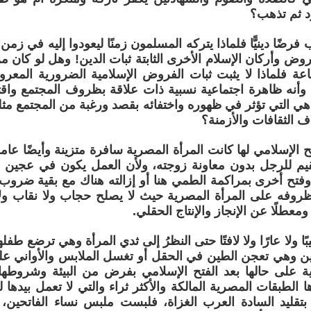
د ثم تذهب؟
 فرضًا دينيًّا فلماذا يتركه المسلمون زمنًا ليعودوا إليه في زمن
وض وأركان الإسلام الأخرى الثابتة ثبات الدين! وهل لو كان من
اعة فلماذا لا يثبت ثبات الفروض الإسلامية الضرورية المع
 وأنه ظاهرة اجتماعية نسبية ذات علاقة بظروف المجتمع واق
 التي تؤثر في ظهوره واختفائه بقصد ورغبة من المجتمع مثل
ف الثقافات والأزمنة؟
 الإسلامي لها كانت المرأة المصرية سافرة متزينة وأيضًا عا
قيم للرجل بدون معاونة زوجته، ولأن العمل يكون في عجين 
فتح أخرى بمراكمة الطمي هنا أو إزالته هناك مع بقية ضروب 
فه على المرأة المصرية حيث لا يصلح حجاب ولا نقاب ولا إد
ومعطلًا عن الإنجاز والإنتاج الحقلي.
بًا ولا عارًا ولا لافتًا حتى النظرُ إلى ثدي المرأة وهي ترضع طف
يتين وهي تعجن الطين في الحقل أو تغسل الملابس والأواني 
ية على حالها بعد الفتح الإسلامي بفرض من البيئة وشروطه
ا الطبقات المصرية المالكة والأكثر ثراء والتي لا تعمل بيدها 
 بتقليد السادة العرب الغزاة، فلبست ملبس نساء الفاتحين، أ