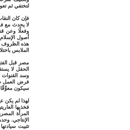
لتختفي ثم تعو
فإن كان النقاب
لا يحدث مع فر
وفعلًا وعن قن
أصول الإسلام
هذه الظروف هي
الملابس باختلا
مصر قبل الفتح
الحقل لا يست
وسد القنوات و
فرض العمل ظرو
سيكون معوِّقًا 
لهذا لم يكن عي
فخذيها العار
المرأة المصر
الإنتاجي. وحده
تثبيت سيادتها