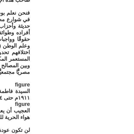
صاحب هذه الإر
فنحن نعلم بوض
في شوارع مصر 
حديثة وأحزاب
أفراده وطوائف
حقوقًا وواجب
وعلم الوطن (م
اختلافهم تحد
المستعمر المك
مصريًّا مجتمعي
figure
السيدة فاطمة
١٩١١م حتى ١٩١٤م. وكانت حينها وصية على حفيدها الأمير سعود العبد العزيز الرشيد.
figure
العجيب أن يع
هواء الحرية ل
لن تكون عودة 