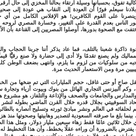
كآلية تفوق، بحسبانها وسيلة ارتقاء بحالنا المخزي إلى حال أرق
ادنا سيعلم فورًا أن العودة إلى النقاب هي عودة إلى صحيح
وينصرنا على القوم الكافرين! هو الإفلاس الكامل من أي 
 الناس بعدم القدرة على التغيير، وخسارة المصري لروحه التو
ختفت مع الصحوة بدورها، أوصلوا المصريين إلى القناعة بأن الأعد
 ذاكرة شعبنا بالتلف، فما عاد يذكر أننا جربنا الحجاب وا
لمماليك ولم يصنع تقدمًا ولا أدى إلى حضارة ولا صنع رقيًّا قيميّ
حبه من سلوكيات من لزوم ما يلزم، وانتهى بضعف الوطن كله
ليبيين مرة ومن الاستعمار الحديث مرة.
ل صاحٍ أو حتى غافل، حجم المليارات التي تم ضخها من الخز
وكم البيزنس التجاري الهائل من بنوك وبيوت أزياء وتجارة س
المدارس والجامعات والصحف والإذاعة والتلفاز، هو مشروع هائل
حاد السوفييتي بجلال قدره خلال القرن الماضي بطوله لنشر أي
حلفائه في العالم ونشر مبادئ ثورته وتسليح أنصاره بالطائ
٢٠٠٠م أي خلال ثلاثين عامًا فقط زهاء سبعين مليار دولار، ومثل هذ
ة يفترض بالضرورة أن وراءه عقلًا يخطط، وأن هذا التخطيط له
ا عما تم صرفه، فلا بد من عائد ومكاسب وربح وفير، فمثل هذ