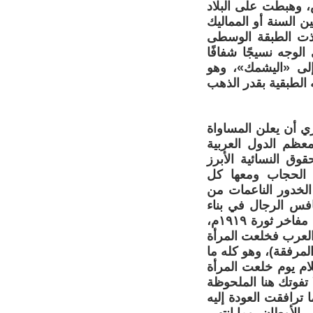
، وهبطت على البلاد
ن السنة أو المماليك
أخذت الطبقة الوسطى
لوجه نسيجًا شفافًا
 إلى «اليشمك»، وهو
الطبقية بقدر الذهب
لمصري أن يعلن المساواة
عظم الدول العربية
ق النسائية الأبرز
 الحجاب ومعها كل
الخدور الناعمات من
افس الرجال في بناء
الوطن مع الفلاحة المصرية التاريخية. وهو ما ظل حتى عهد قريب إحدى أهم مفاخر ثورة ١٩١٩م،
 العرب فخلعت المرأة
مرفقة)، وهو كله ما
ام يوم خلعت المرأة
تفوتك هنا الملحوظة
 ترافقت العودة إليه