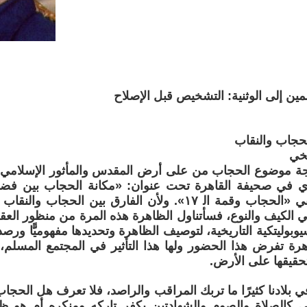
مين إلى الوثنية: التشخيص قبل الإصلاح
لحجاب والنقاب
ة موضوع الحجاب من على أرض المقدس والمأثور الإسلامي، م
دي في صحيفة القاهرة تحت عنوان: «مكانة الحجاب بين فض
نشره في كتابي «الحجاب وقمة اﻟ ١٧». ولأن الفارق بين الح
في الكيف والنوع، فسأتناول الظاهرة هذه المرة من منظور ا
وبوليتكية التاريخية، لتوصيف الظاهرة وتحديدها مفهوميًّا ورصد
ة تفرض هذا الحضور ولها هذا التأثير في المجتمع المسلم، 
حقيقها على الأرض.
ي بلادنا كثيرًا ما تربك المراقب والراصد، فلا تعرف هل الحج
كالصلاة والصوم والشهادتين يكفر تاركه ومنكره أم هو ظا