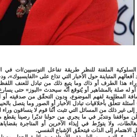
لسلوكية الملفتة للنظر طريقة تفاعل التونسيين/ات في ال
 أفعالهم المتباينة حول الأخبار التي تذاع على «الفايسبوك»، و
اء هذا الطرف أو ذاك وما يتبع ذلك من تبادل للعنف اللفظ
 أو له صلة بالمشاهير أو يُتوقع أنّه سيحدث «البوز» حتى يسارع
فة المطلوبة لفهم الموضوع، ودون التحقّق من صدقيته أو الخ
سئلة تتعلّق بأخلاقيات تبادل الأخبار أو الصور وما يتصل بال
لى غير ذلك من المسائل التي تثبت أنّنا قوم لا ينساقون وراء ال
ن مواقفنا ونتدبّر في ما يجري من حولنا تدبّرا رصينا يقطع م
مغالطات، ولا يتورّط في إيذاء الآخرين أو المتاجرة بقضاي
 الاهتمام إلى الذات فيتحقّق الإشباع النفسي.