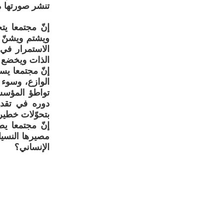
تنشر صورتها م
إنّ مجتمعا يت
ويشتم ويشنّ ح
الاستمرار في
الذات ويخضع ل
إنّ مجتمعا يست
الوازع، وسوء 
تواطؤ المؤسسا
بتحوّلات خطيرة
إنّ مجتمعا ي
مصيرها النسيا
الإنساني؟