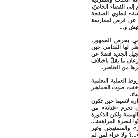
اعة الحدث والسردية
 إلى الفضاء الخاصّ،
لعبة» لتطوي الصفحة
حث عن فرص لممارسة
يش و...
وحي بحرص الجمهور،
ّر لها القدامى حين
الجيل الجديد فضلا عن
ان ما يقلّ باختلاف
يرها من العناصر.
ط العملية التعلمية
قة خفت صوت الجماهير
اء.
ارة لاسيما حين تكون
أن تحرم «فنانة» من
هيمنة ولكن الذكورة
وا لنصرة المراهقة...
ر» والمستهجن وغير
..؟ ولا عزاء لمن لم