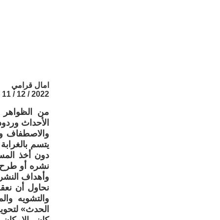
امال قرامي
2022 / 12 / 11
من الظواهر ا
الأحداث وردود
والاصطفاف ور
يتسم بالغرابة
دون أخذ المسا
نشره أو طرح أ
وأهداف النشر إ
نحاول أن نعقل
والتشويه وال
الحدث» لتحويل