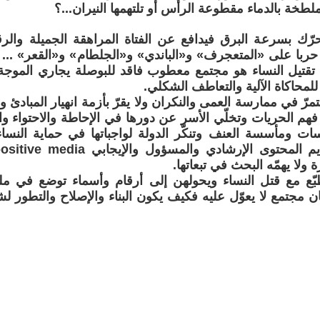
لطخة بالدماء مقطوعة الرأس أو تلتهمها النيران...؟
حرّك بسرعة البرق فيدافع عن الفتاة المراهقة الجميلة والر
ربا على «المتعجرف» و«الباندي» و«الجلطام» و«القعر» ... ول
 تقتيل النساء هو مجتمع معطوب فاقد للبوصلة يجاري الموج
لمحاكاة الآلية والتعاطف الشكلي.
مرّ في ممارسة العمى والنكران ولا يقرّ بأزمة انهيار المبادئ و
فهم الحريات وتخلّي الأسر عن دورها في الإحاطة والاحتواء وال
ت ومأسسة العنف وتنكّر الدولة لواجباتها في حماية النساء
 ولا يهمّه البحث في تبعاتها.
طبّع مع قتل النساء ويحولهن إلى أرقام وأسماء توضع في 
ن مجتمع لا يعوّل عليه فكيف يكون البناء والإصلاح والتطور 