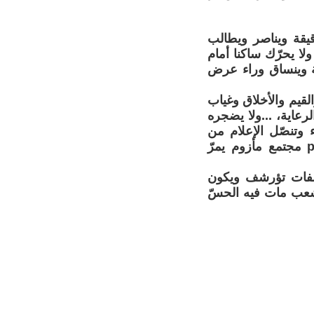
قيقة ويناصر ويطالب
ا يحرّك ساكنا أمام
ة وينساق وراء عرض
القيم والأخلاق وغياب
رعاية، ...ولا يضجره
 وتنصّل الإعلام من
دوره في تقديم المحتوى الإرشادي والمسؤول والإيجابي positive media مجتمع مأزوم يمرّ
ملفات تؤرشف ويكون
لشعب مات فيه الحسّ