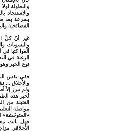
كان بالإمكان 
والبطولة لولا
والاستنجاد با
بسرعة بعد ظه
الفضائحية وال
غير أنّ كلّ 
والنسويات وال
ألّفوا كتبا في
الرغبة في ال
نوع الخبر وهوي
ففي نفس اليو
والأخلاق ... 
ولم تبرز إلاّ
تُخبر هذه الطر
القتيلة من ا
مواصلة التعلي
«المتوحّشة» ال
فهل باتت معا
الأخلاقي مزاج