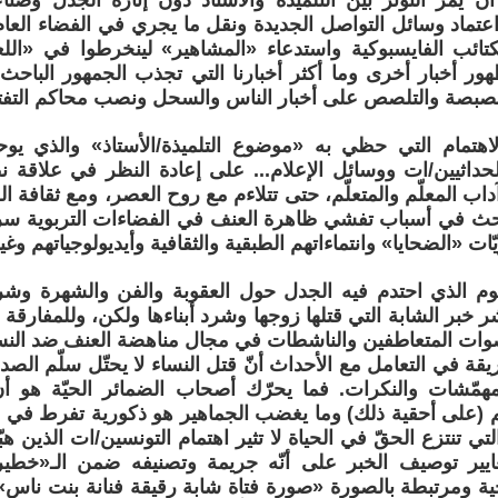
أن يمرّ التوتر بين التلميذة والأستاذ دون إثارة الجدل وصن
 اعتماد وسائل التواصل الجديدة ونقل ما يجري في الفضاء العام
لكتائب الفايسبوكية واستدعاء «المشاهير» لينخرطوا في «ال
ور أخبار أخرى وما أكثر أخبارنا التي تجذب الجمهور البا
بصبصة والتلصص على أخبار الناس والسحل ونصب محاكم التفت
الاهتمام التي حظي به «موضوع التلميذة/الأستاذ» والذي ي
حداثيين/ات ووسائل الإعلام... على إعادة النظر في علاقة نظ
 آداب المعلّم والمتعلّم، حتى تتلاءم مع روح العصر، ومع ثقافة 
بحث في أسباب تفشي ظاهرة العنف في الفضاءات التربوية سرع
ّات «الضحايا» وانتماءاتهم الطبقية والثقافية وأيديولوجياتهم وغ
م الذي احتدم فيه الجدل حول العقوبة والفن والشهرة وشرو
نشر خبر الشابة التي قتلها زوجها وشرد أبناءها ولكن، وللمفار
 أصوات المتعاطفين والناشطات في مجال مناهضة العنف ضد النس
يقة في التعامل مع الأحداث أنّ قتل النساء لا يحتّل سلّم الصد
لمهمّشات والنكرات. فما يحرّك أصحاب الضمائر الحيّة هو 
م (على أحقية ذلك) وما يغضب الجماهير هو ذكورية تفرط في ال
تي تنتزع الحقّ في الحياة لا تثير اهتمام التونسين/ات الذين هبّ
يير توصيف الخبر على أنّه جريمة وتصنيفه ضمن الـ«خطي
ية ومرتبطة بالصورة «صورة فتاة شابة رقيقة فنانة بنت ناس».