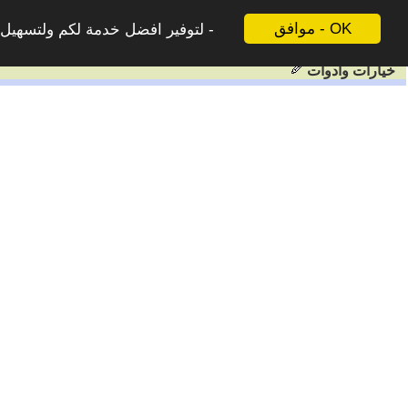
موافق - OK
لتوفير افضل خدمة لكم ولتسهيل ع
خيارات وادوات