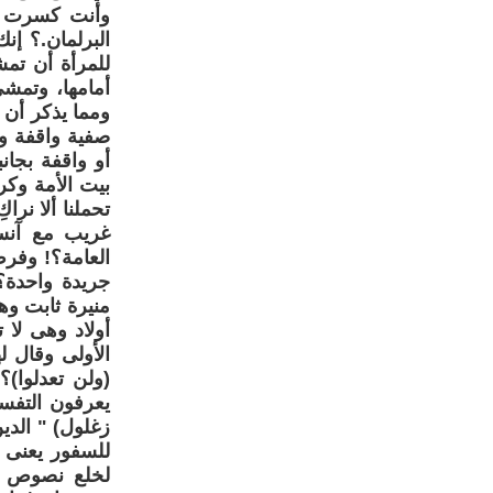
وأنت كسرت الت
البرلمان.؟ إن
للمرأة أن تم
أمامها، وتمشى
ومما يذكر أن
صفية واقفة ور
أو واقفة بجا
بيت الأمة وكر
تحملنا ألا نر
غريب مع آنسة
العامة؟! وفرض
جريدة واحدة؟
منيرة ثابت وه
أولاد وهى لا 
الأولى وقال ل
(ولن تعدلوا)؟
يعرفون التفس
زغلول) " الدي
للسفور يعنى ق
لخلع نصوص ال