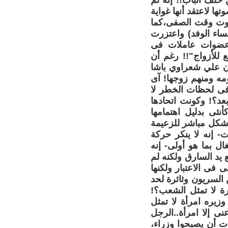
خلف الباب!! إنه لم
ا لاعتقد أنها غواية
صوت وقت الصفى،كما
ساء الوفد) واعتزرت
 عضوات عاملات فى
 للأزواج"!! رغم أن
ن علي شعراوي باشا
مه ومنهم زوجها! آى
 فى لحظات الخطر لا
بعد؟! وكونت اتحادها
نثى بدليل اهتمامها
 أوضح بشكل مباشر للزعيمة
- إنه لا ينكر حركة
غال بما هو أولى- إنه
يد السارق ولكنه لم
 فى الاعتبار ولكنها
لسريون وثائرة لحد
 أنها وزارة لا تمثل الشعب؟!
 وزيره امرأة لا تمثل
نى إلا امرأة..الرجل
يات أن يصبحوا وزراء،