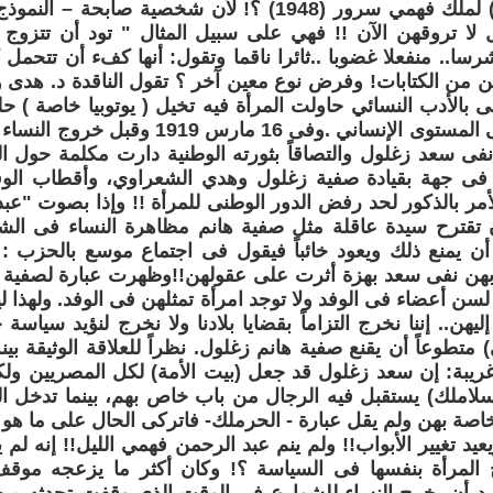
رواية (صابحة) لملك فهمي سرور (1948) ؟! لأن شخصية صاب
ل لا تروقهن الآن !! فهي على سبيل المثال " تود أن تتزوج رجل
شرسا.. منفعلا غضوبا ..ثائرا ناقما وتقول: أنها كفء أن تتحمل
 من الكتابات! وفرض نوع معين آخر ؟ تقول الناقدة د. هدى 
ى بالأدب النسائي حاولت المرأة فيه تخيل ( يوتوبيا خاصة ) 
مع الرجل على المستوى الإنساني .وفى 16 م
نفى سعد زغلول والتصاقاً بثورته الوطنية دارت مكلمة حول ال
 فى جهة بقيادة صفية زغلول وهدي الشعراوي، وأقطاب ال
مر بالذكور لحد رفض الدور الوطنى للمرأة !! وإذا بصوت "عبد
تقترح سيدة عاقلة مثل صفية هانم مظاهرة النساء فى الش
 أن يمنع ذلك ويعود خائباً فيقول فى اجتماع موسع بالحزب 
ابهن نفى سعد بهزة أثرت على عقولهن!!وظهرت عبارة لصفية 
سن أعضاء فى الوفد ولا توجد امرأة تمثلهن فى الوفد. ولهذا 
ليهن.. إننا نخرج التزاماً بقضايا بلادنا ولا نخرج لنؤيد سياس
متطوعاً أن يقنع صفية هانم زغلول. نظراً للعلاقة الوثيقة بينه
ريبة: إن سعد زغلول قد جعل (بيت الأمة) لكل المصريين ولكن
سلاملك) يستقبل فيه الرجال من باب خاص بهم، بينما تدخل 
اصة بهن ولم يقل عبارة - الحرملك- فاتركى الحال على ما هو 
يد تغيير الأبواب!! ولم ينم عبد الرحمن فهمي الليل!! إنه لم 
 المرأة بنفسها فى السياسة ؟! وكان أكثر ما يزعجه مو