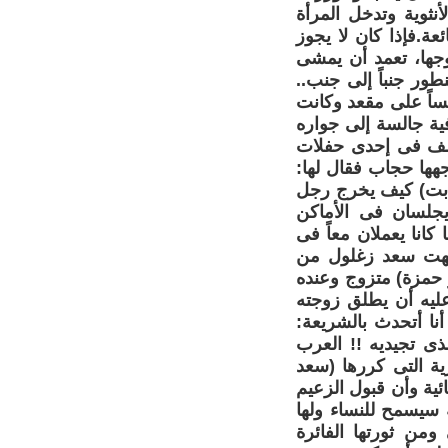
أنثوية وتدخل المرأة
عة.فإذا كان لا يجوز
وجها، تعمد أن يمشى
ور جنباً إلى جنب..
ساً على مقعد وكانت
ية جالسة إلى جواره
وسف فى إحدى حفلات
هها حجاب فقال لها:
 ثابت) كيف يخرج رجل
يجلسان فى الأماكن
كانا يعملان معاً فى
وبهت سعد زغلول من
ر حمزة) متزوج وعنده
 عليه أن يطلق زوجته
نا أتحدث بالشريعة:
ذى تجيديه !! العرب
ية التى كررها (سعد
ئية وأن قبول الزعيم
 سيسمح للنساء ولها
من ثورتها الفائرة