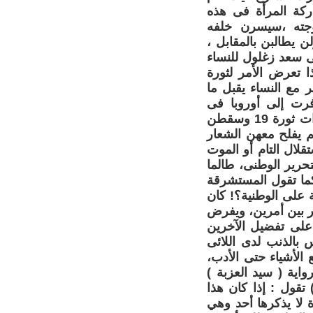
كة المرأة فى هذه
وجته ،سيسرن خلفه
 يطالبن بالمقابل ،
ى سعد زغلول للنساء
ا تعرض الأمر لثورة
 مع النساء يقبل ما
فرت إلى أوروبا فى
الصيف.. خلعت الحجاب ومشت سافرة!! وعندما خرجت النساء فى مظاهرات ثورة 19 وسقطن
م يفلح معهن الشعار
لال التام أو الموت
حرير الوطنى، طالما
وكما تقول المستشرقة
 على الوطنية؟! كان
ر بين أمرين، ويفرض
ه على تفضيل الآخرين
س بالذنب لدى اللائى
الأشياء حتى الأدب،
واية ( سيد العزبة )
 روايتها (سميرة ) تقول : إذا كان هذا
 لا يذكرها أحد وهي