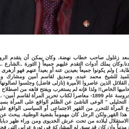
عد زغلول صاحب خطاب نهضة. وكان يمكن أن يتقدم الرواد
دنا.وكان يملك أدوات التقدم عليهم جميعاً ( الثورة ..الشارع 
ابة، ) ولم يكونوا جميعاً بعيدين عنه أو بعيداً عنهم فهو أزهر
لميذ للشيخ محمد عبده. وصديق لقاسم أمين ومشارك و
القلائل الذين عاصروا الأميرة (نازلى فاضل) وجلسوا لصالونها
ميها الخاص!! ولذا فإنه لم يستغرب ويفتح فاهه من اصطلاح (ا
علنياً (فى المحروسة عام 1899- معاصرا لكتاب تحرير المرأة لقاسم
التحليلى " الوعى الناشئ عن الظلم الواقع على المرأة بسبب
 المرأة للتحرر من القهر الاجتماعى أو السياسى الواقع عليه
 هذا القهر.ولكن الرجل كان مهموماً بقضية الوطنية. يبحث ع
لاستقلال لبلاده من تحت عرش الخديوى ومن وراء ظهر دبابات
 مدنياً وإن كان قد سبق له المشاركة فى ثورة عرابى التى ف