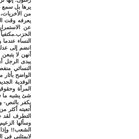
زغلول. إنها ت
يرها بل سمع ص
من الأخريات،
يعرفه وقت ال
عن الاستمرا
الحزب.مكتفياً
النساء عندما
انضم إلى عدل
أنهن لا يتبع
يبدى الرجل أى
النسائي منفصل
الوفدية الجدي
المرأة وحقوقها
شئ يشبه ما ف
يكفر بالنص- و
أتعبته أكثر 
وسألها الزعيم 
الشعب!! وإذا 
لايمثلنى فى ال