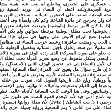
ب عسكرى على الخديوى، وبالطبع لم يغب عنه أهمية مشار
رية الجديدة.ولكنه اعتقد أن النساء فى ثورته كصفية ز
ه الوطنية أسبقية على قضيتهن النسائية . سيدفعن الثمن ولن
ت ولن يخرجن عن دائرة القناعة. وكم كان واهماً!! وقد أعط
ذا ما كان الأمر مرتبط (بالوطنية) وترددت خطواته معهن إذ
 يخوضنها تحت مظلة الوطنية مرتبطة بذواتهن ولم يكن الأمر
 صفية) تضع البرقع الأبيض على وجهها فى منزلها فإذا سا
د مقبولاً من سعد زغلول تأجيل النسائية وتفضيل الوطنية ..ل
ت يعلو على صوت المعركة) الذى ردده الوفد فى مقولة (الاستق
قد ابتعدن بشكل ملحوظ عن وضع تحرير المرأة تحت مظلة الت
ف الأول (النساء) إلى حين تحقيق الهدف الثانى (الاستقلال). 
: إن طرح سؤال هل يتعين على المرأة إعطاء النسائية أسبقية
 صيغة إدانة تفرضها السلطة الأبوية وتفرض على المرأة اختيا
ومياً ووطنياً، ويلح على تاريخها الطويل الذى تعودت من خلال
عوها إلى القيام بتضحيات وتأجيلات لا نهائية، ويثير الإحسا
ونسائيتهن.وفى هذا الوقت كانت النسائية كأتجاه عالمى تطبع 
ية بانتاج أدبى جيد لأنه لايخدم قضية النساء نحو ذاتهن مثل ر
لعائشة عبد الرحمن ( د/ بنت الشاطئ ) 1942) لأن بطلة
اذا علي من الناس ؟ وتم التضحية برواية جميلة آخرى رائدة