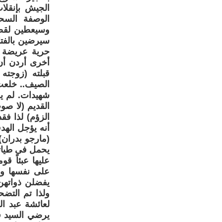
الجيش بإنقلا
الوصفة السح
وسيعطين لقضيت
سيرضين بالفتا
حرية عريضة إ
أخرى أردن أن
قبلته (زوجته
شهيدات. لم يع
القديم (لا صو
الزؤم) لذا ف
أنه يؤجل الهد
(مارجو بدران)
يحمل فى طياته
عليها عبئاً ق
على نفسها ويد
يفضلن ذواتهن.
ولذا تم التضح
يرضي السيد فم