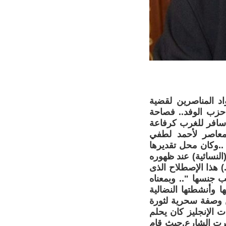
 المناصرين لقضية
..حزب الوفد.. فصاحة
ى سافر للغرب كرفاعة
معاصر لأحمد لطفي
 ..وكان محل تقديرها
لنسائية) عند ظهوره
 أمين- ..) هذا الإصطلاح الذى
 جنسها ".. وبمعناه
ا وأنشطتها النضالية
ن وصفة سحرية لثورة
 الإنجليز كان يحلم
جرت الشارع.حيث قام