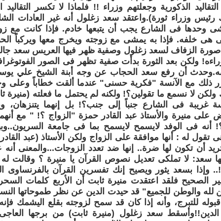
قاليد الذكورية وجعلتهم وزراء !! فلماذا لا تكسر التقاليد ال
ك رئيس وزراء ثورة).واعتقد سعد زغلول أنه غير العادات الشائ
شى وحدها فى الشارع يجب أن يتبعها خادم. فإذا كانت مع ز
 هى خلفه. فإذا به يمشى مع زوجته ويخرج معها ويركباً الحنط
 صورة الزفاف لسعد زغلول وصفية ظهر فيها العريس سعد جال
اءه! ولكن بعد الثورة بدأت صفية تظهر فى الصور الفوتوغراف
نبه.وحدث أن رفع سعد الحجاب عن وجه أبنة الشيخ علي ي
ر ذلك مع الآنسة "فكرية حسنى" عندما ألقت خطاباً وعلى وج
اكِ ولكن لا نسمع ما تقولين؟! ولكنه لم يحتمل ما فعلته (منيرة
 غريبة فى الشارع جنباً إلى جنب؟! بل إنهما يتنزهان، و
 على منيرة والأستاذ عبد القادر حمزة "الزواج ؟! " مع أنهما 
! أنه فى الوفد لايسمح لايسمح بما فى جامعة السريون..
ى تقول له : أنها موافقة على الزواج ولكن الأستاذ (عبد القاد
تريد أن تكون لها ضرة.. إنها ضد تعدد الزوجات...والمعنى أنه
ها سعد: لا تملكى تعديل نصوص القرآن يا منيرة ؟ وقالت له أ
!.. وإذا بسعد يثور ويصيح إنك تفسرين القرآن بالفرنساوى ال
ير الصحيح فلقد اعتقدت منيرة ثابت أن الأربع كلمات السحر
ن لله والوطن للجميع" قد حيدت الدين عن نظر طموحاتها النسا
بوله للتبرج، وأنه إذا كان قد سمح لزوجته بقلع اليشمك فإنه
دين!!وأسقط سعد زغلول (منيرة ثابت) من برجها العاجى و