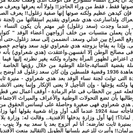
ريد أن يخرج النساء للشوارع فى الوقت الذى وقفت تحدثه من 
وتها فقط ، فقط من وراء الحاجز!! ولولا أنه يعرفها ويعرف صوته
 فإن كيدهن عظيم ولكنه صوتها إنها صفية زغلول!! يعرف ال
عراك ولذاسارعت هدي شعراوي بتقديم استقالتها من (لجنة ن
ر عندما وجدت (سعد زغلول) غير مهتم بأن يكون النساء
 بأن يعملن منتسبات من خلف أزواجهن أعضاء الوفد " كتوابع
 وقع الصراع بين عدلي وسعد. انضممن إلى سعد زغلول،حتى أ
ى. وإذا به يفاجأ بزوجته هدي شعراوي تؤيد سعد وتهاجم خصو
ن فى مصالح الوطن إلا انفسهن.واعتقدت (هدي شعراوي) بأنه
 اعتراض لظهور المرأة بجواره ولكنه يغير نظرته إليها فيما 
ة بقضية النسائية،جاعلة الوطنية من خلال رؤيتها الخاصة كأ
الواضح بأثار معاهدة 1936 وقضية فلسطين وإن كان سعد زغلول قد
دة التى تولت لجنة نساء الوفد بعد هدي شعراوي - منيرة ثابت
 ولكنه يؤجلها - وإن التأجيل لا يعنى الإنكار وإنما يعنى الانش
عله عمر بن الخطاب فى عام الرمادة - أوقف أعمال نص قطع 
طالبها بأن تضع التحولات الوطنية والأعراف والميراث الاجتماعى
من هدي شعراوي فهى صغيرة وحاصلة على ليسانس الحقوق من ا
التطرف لقد فاجأته سنة 1924 عندما ألف أول وزاة شعبية بقولها
لماذا؟! إنها أول وزارة يدخلها الأفندية.. وقالت له: وزارة بلا
بمنيرة ثابت تعارضه: أنا لم أتزوج بعد يا سعد بيه ولا ينوب ع
برلمان!! وأنبرت للزعيم بلسانها الطويل (التقاليد منعت الأفند