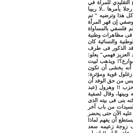
حة – النموذج التقليدي للمرأة في
ا يأمرها ..لا ربيبا
 كل هذا وترضيه " تم
وصفي إن قهر المرأة
حلم فلسفي بالمساواة
ارس 1919 وقبل خروج النساء فى مظاهرات وطنية
وطنية والنسائية كان
وفد الذكور فى طرف
 العزيز فهمي" يعلو:
وارع؟! ويذهب لبيت
: أنه يخشى أن تكون
زغلول قوية ومؤثرة:
ليس من حق الوفد أن
ة حزب !! وهرول (عبد
 وبينها، وقال لصفية
ه بنى فى بيته الذى
السيدات من باب آخر
عليه الآن حتى يحضر
يستطع أن يفهم لماذا
قف زوجة زعيمه سعد