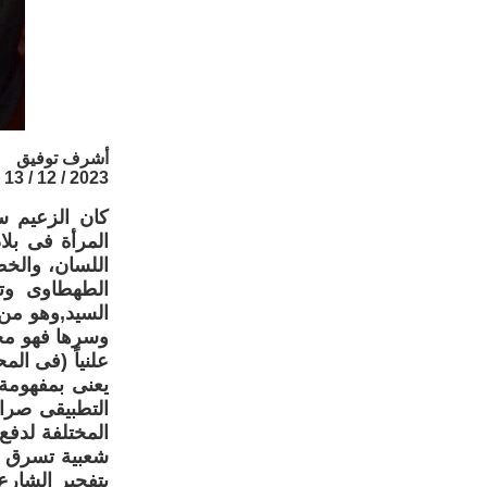
أشرف توفيق
2023 / 12 / 13
كان الزعيم س
المرأة فى بلا
اللسان، والخط
الطهطاوى وت
السيد,وهو من 
وسرها فهو محا
يعنى بمفهومة 
التطبيقى صراع
المختلفة لدفع
شعبية تسرق ا
بتفجير الشارع