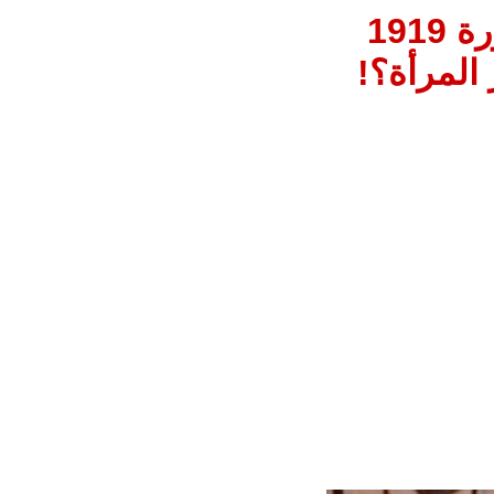
الزعيم والحريم النسوية المصرية فى ثورة 1919
المرأة؟!