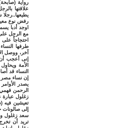
علاقتها بالرج
يطيعها..رجلا 
رفض نوع معين
اوجد أدبا يسم
احتجاجاً على 
طرفها النساء
آخر، ووصل الأ
إنى أعجب أن 
الأمة ويحاول
النساء قد أص
إن نساء مصر ل
يصدر الأوامر إ
الرحمن فهمي) 
زغلول عبارة غ
تعيشين فيه (
إلى صالونات خ
سعد زغلول ويع
تريد أن تخرج