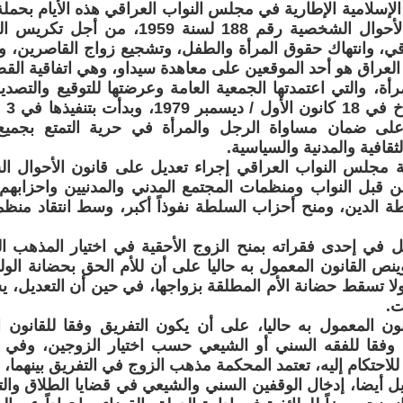
الإسلامية الإطارية في مجلس النواب العراقي هذه الأيام بحم
لتغيير قانون الأحوال الشخصية رقم 188 لسنة
قي، وانتهاك حقوق المرأة والطفل، وتشجيع زواج القاصرين، وز
العراق هو أحد الموقعين على معاهدة سيداو، وهي اتفاقية الق
مرأة، والتي اعتمدتها الجمعية العامة وعرضتها للتوقيع والتصدي
ى ضمان مساواة الرجل والمرأة في حرية التمتع بجميع ا
لثقافية والمدنية والسياسية.
ة مجلس النواب العراقي إجراء تعديل على قانون الأحوال ا
 قبل النواب ومنظمات المجتمع المدني والمدنيين واحزابه
ة الدين، ومنح أحزاب السلطة نفوذاً أكبر، وسط انتقاد منظم
ل في إحدى فقراته بمنح الزوج الأحقية في اختيار المذهب 
ينص القانون المعمول به حاليا على أن للأم الحق بحضانة الولد
ولا تسقط حضانة الأم المطلقة بزواجها، في حين أن التعديل، 
ت.
ون المعمول به حاليا، على أن يكون التفريق وفقا للقانون ا
وفقا للفقه السني أو الشيعي حسب اختيار الزوجين، وفي 
احتكام إليه، تعتمد المحكمة مذهب الزوج في التفريق بينهما، ب
ل أيضا، إدخال الوقفين السني والشيعي في قضايا الطلاق والت