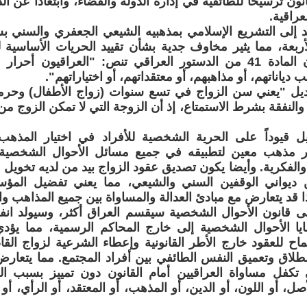
نون ترسيخاً للطائفية في إدارة الدولة والقضاء، وابتعاداً عن 
عراقية.
ند إلى التشريع الإسلامي بمذهبيه الشيعي الجعفري والسني 
أربعة، مما يثير مخاوف جدية بشأن تقييد الحريات الأساسية ل
بالرغم من أن المادة 41 من الدستور العراقي تنص: "العراقيون أح
اناتهم، أو مذاهبهم، أو معتقداتهم، أو اختياراتهم".
عديل "يعني سن الزواج في تسع سنوات (زواج الأطفال) وحرم
النفقة بشرط الاستمتاع، إذ أن الزوجة التي لا تمكن الزوج من ا
ل قيوداً على الحرية الشخصية للأفراد في اختيار المذ
ار مذهب معين لتطبيقه في جميع مسائل الأحوال الشخصية
ة والفكرية. وأيضا يكون تصديق عقود الزواج بيد من لديه تخوي
 ديواني الوقفين السني والشيعي، مما يعني تفضيل المؤسس
 قد يتعارض مع مبادئ العدالة والمساواة بين جميع المذاهب وال
ى قانون الأحوال الشخصية سيقسم العراق أكثر، وسيولد انفلاتا
ا الأحوال الشخصية إلى خارج المحاكم الرسمية، مما يؤدي
ماح للعقود خارج الأطر القانونية وإعطاء الشرعية لزواج الق
ي تكفل مساواة العراقيين أمام القانون دون تمييز بسبب ا
أصل، أو اللون، أو الدين، أو المذهب، أو المعتقد، أو الرأي، أو