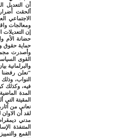
أن التعديل ال
ألحقت أضرارا
الاجتماعي ال
ومعالجات واقع
إن التعديلات ا
حضانة الأم وا
حماية حقوق وح
وأصدرت مجموع
القوى السياسي
والبرلمانية بيان "تحالف 188 للدفاع عن قانون ا
"نعلن رفضنا 
النواب، وذلك 
فيه، وكذلك كون
المدة الماضي
المقيتة التي 
نعاني من آثارها
لقد أن الاوان
مدني ديمقراط
المتنفذة الإس
القمع والتميي