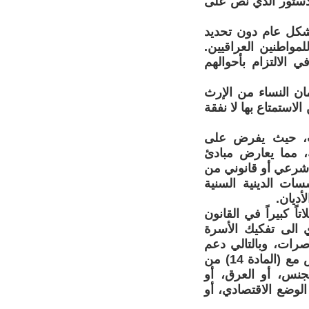
الدستور الذي نص على
بشكل عام دون تحديد
لمواطنين العراقيين.
رار في الالتزام بأحوالهم
ان النساء من الإرث
لاستمتاع بها لا نفقة
هب، حيث يفرض على
، مما يعارض مبادئ
ل شرعي أو قانوني من
ات الدينية السنية
أديان.
ً كبيراً في القانون
 الى تفكيك الأسرة
اصرات، وبالتالي دعم
زيادة حالات الطلاق وتعميق النفس الطائفي بين أفراد المجتمع. مما يتعارض مع (المادة 14) من
لجنس، أو العرق، أو
 الوضع الاقتصادي، أو