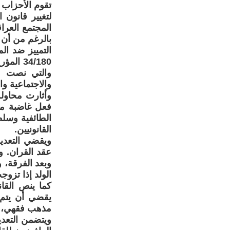
تقوم الأحزاب 
المجتمع العرا
بالرغم من أن 
التمييز ضد ال
والتي نصت عل
والاجتماعية وا
وأثارت محاول
فعل غاضبة من
الطائفية وسلط
القانونيين.
ويقضي التعدي
عقد القران. و
وبعد الفرقة، 
الولد إذا تزوج
كما ينص القان
يقضي أن يتم 
مذهب فقهي، لل
ويتضمن التعدي