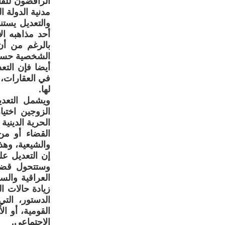
الرافضون للقا
مدنية الدولة ال
والتعديل يست
أحد مذاهبه ال
الشخصية حسب دي
أيضا فإن الت
في العقارات، و
لها.
ويشمل التعدي
الزوجين اختي
الحرية الديني
القضاء أو من
والشيعية، وهذا
إن التعديل عل
وستتحول قضاي
العراقية والس
الدستور، الت
القومية، أو ال
الاجتماعي.