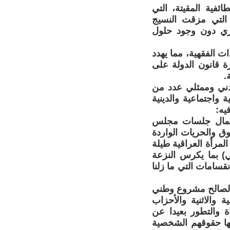
ئفية المقيتة، التي
 التي مزقت النسيج
سري دون وجود حلول
ات الفقهية، مما يهدد
ة قانون الدولة على
.
ني وممثلي عدد من
 واجتماعية والدينية
أعمال جلسات مجلس
وق والحريات الواردة
لمرأة العراقية طيلة
) بما يكرس النزعة
قسامات التي ما زلنا
د، لصالح مشروع وطني
والاثنية والأحزاب
ة والتطور بعيدا عن
الها حقوقهم الشخصية