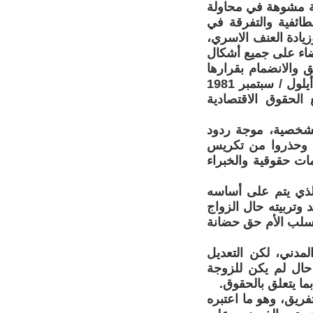
لة مشوهة في محاولة
 1959، من أجل تكريس الطائفية والتفرقة في
يادة العنف الاسري،
ضاء على جميع أشكال
ق والانضمام بقرارها
34/180 المؤرخ في 18 كانون الأول / ديسمبر 1979، وبدأت بتنفيذها في 3 أيلول / سبتمبر 1981
لحقوق الاقتصادية
لشخصية، موجة ردود
م وحذروا من تكريس
ات حقوقية والخبراء
الذي يتم على أساسه
 وتربيته حال الزواج
يسلب الأم حق حضانة
لمدني، لكن التعديل
حال لم يكن للزوجة
ما يتعلق بالحقوق.
فريق، وهو ما اعتبره