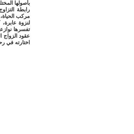
بأصولها المختل
رابطة التزاو
مركب الحياة، 
لنزوة عابرة، 
تفسرها نوازعه
عقود الزواج ال
اختارته في رح