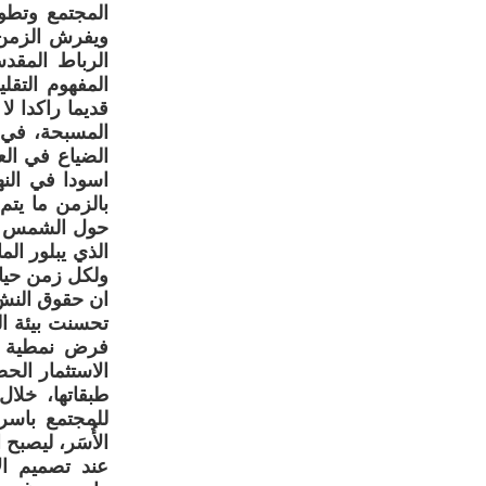
المجتمع وتطوي
ويفرش الزمن ا
الرباط المقد
المفهوم التقل
قديما راكدا ل
المسبحة، في 
الضياع في الع
اسودا في النه
بالزمن ما يتم
حول الشمس فتع
الذي يبلور الم
ولكل زمن حياة
ان حقوق النشء
تحسنت بيئة ال
فرض نمطية فك
الاستثمار الحض
طبقاتها، خلال
للمجتمع باسر
الأُسَر، ليصب
عند تصميم الأ