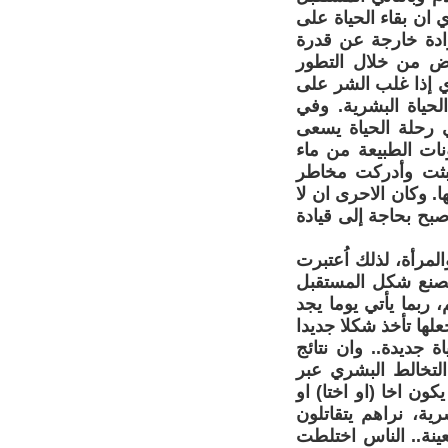
 ان بقاء الحياة على
رادة خارجة عن قدرة
أرض من خلال التطور
ي إذا غلب الشر على
حياة البشرية. وفي
ي رحلة الحياة يسعى
نات الطبيعة من ماء
لبثت وأدركت مخاطر
. وكان الاحرى ان لا
صبح بحاجة إلى قيادة
لمرأة، لذلك اُعتبرت
 يصنع شكل المستقبل
ربما يأتي يوما يجد
علها تأخذ شكلا جديدا
 جديدة.. وان نتائج
 التخالط البشري عبر
كون اخا (او اختا) او
ية، نراهم يتقاتلون
نة.. الناس اختلطت