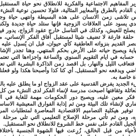
ر المفاهيم الاجتماعية والفكرية للانطلاق نحو حياة المستقب
لقادم بالطرق والمعايير المثالية، فلولا تحسين نوعية النشء
س تلاشى زمن الانسان على هذه البسيطة وانتهى حياة وجوده
يدي يسود على العلاقات الزوجية فإنها ستلد حياة جديدة ولكن
ا يصلح للعيش، وكذلك في التناسل خارج عقود الزواج، يدور في
حلقة فارغة لا تضيف شيئا لمستقبل آفاق الفكر الإنساني، م
صر القديم بنزواته العاطفية كأي حيوان، قبل ان يُسدِل عليه
اية ويصبح حياته على الأرض بحكم المنتهي. وهنا تجدر الإشار
 حسابه في ايام التقويم السنوي والساعة واجزاءها التي تعت
اقب الليل والنهار، بل اقصد زمن الذاكرة البشرية التي تع
اضي ويدفعه نحو المستقبل. أي كنا كذا وأصبحنا هكذا ولو فعلنا 
 خاصة به.
 الجديد يفرض القدسية على عقد الزواج او ما يطلق عليه بال
عائلة وثقافتها اصبحت مدرسة لإنماء الفكر لدى النشء من ك
ر معين عليه، ويصبح دور الحكومات مهمة للغاية في الت
اري لإنشاء تلك البيئة ومن ثم إذابة الفوارق المعيشية الاساسي
 توفير هيكلية التصاميم الاقتصادية المعاصرة لمتطلبات المرح
ه، ومن ثم تأتي مرحلة الإصلاح التعليمي التي تلي مرحلة
ح الجيل القادم على نفس خط الشروع للانطلاق نحو المستقبل.
حياء من قبل الخالق، زُرِعت فيها الشهوة الجنسية باختلاف