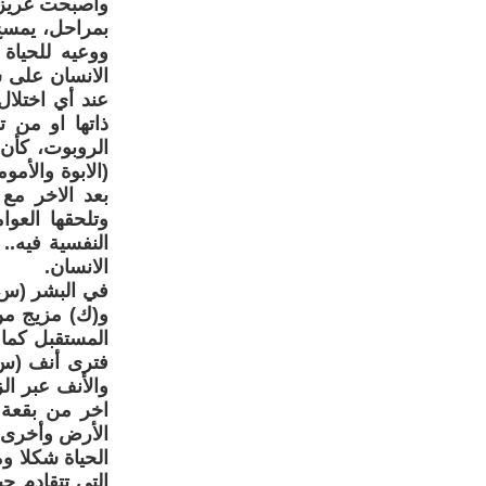
واصبحت غريزة 
بمراحل، يمسح
ووعيه للحياة
الانسان على س
عند أي اختلا
ذاتها او من ت
الروبوت، كأن 
(الابوة والأمو
بعد الاخر مع 
وتلحقها العوا
النفسية فيه.
الانسان.
في البشر (س)
و(ك) مزيج من 
المستقبل كما 
فترى أنف (س) 
والأنف عبر ال
اخر من بقعة 
الأرض وأخرى أ
الحياة شكلا و
التي تتقادم ج