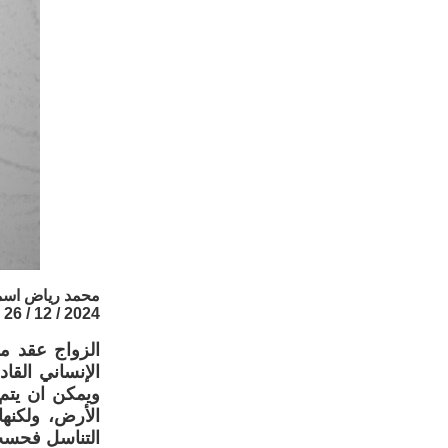
محمد رياض اسم
2024 / 12 / 26
الزواج عقد مق
الإنساني القا
ويمكن ان يتم 
الأرض، ولكنه
التناسل فحسب،