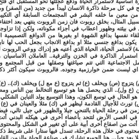
اساسية لاستمرار الحياة ودفع عجلتها نحو المستقبل اي فتح
 في كل مرحلة ذاكرة الانسان ليبدأ من جديد (من الصفر) و
 من معين ما خلفه البشر في المجتمعات السابقة أي التكيي
بيل المثال، بخلق روبوت فان زمن الروبوت ينتهي بعد اختفاء
ل في بيئته وظهور اعطاب في أجزاء مكوناته، ولكن إذا تزاو
لقاء نفسها بدافع الشهوة او بغيرها من الدوافع التصميمية ال
يكون بدافع جنسي مثلا او بدافع الانجاب بجعل الحب لها نا
مة) لاستمر الحياة، الحياة الذي أعنيه هو إدراك ووعي الروبوت لم
استمرار الذاكرة في الخزن والترقية.. العاملان الاساسيان 
مل الاجتماعية التي تتم صياغتها وصقلها من قبل المجتمع وا
. اي ليست ضمن خوارزمية وجوده. فالروبوت سيكون أكثر ذك
 يتزوج (ص) ويخلف (ع) ثم يتزوج (ع مع ل) ويخلف (ك).. (
(ع ول).. الذي يحصل هنا هو توسيع التخالط بين الناس ومط 
هو الحال في توسع الكون، وهذا التوسيع يولد التباين الشكلي
تورث للأجيال القادمة ليظهر في (ك) مثلا والعينان في (ع) و
زمن في رحلة الحياة بالتنحي جيلا والظهور في جيل تالي، فيط
في اقصى الأرض لتتحد بأعضاء أخرى في هيكله البدني أت
تت من اصقاع أخرى أبية على أي تغيير في الشكل والمحتوى. 
محتوى في خلال هذه الرحلة، تسدل فيها ستارا على شريط ذكري
يلا بعد جيل.. هنا الجميع تشارك في صناعة الحياة والزمن القاد