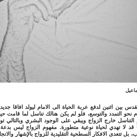
اعيل
دس بين اثنين لدفع عربة الحياة الى الامام ليولد افاقا جدي
دم نحو التمدد والتوسع، فلو لم يكن هنالك تناسل لما قامت حياة
التناسل خارج الزواج ويبقي على الوجود البشري وبالتالي ت
ا قد لا تهدي لحياة نوعية متطورة. مفهوم الزواج ليس بدعة
 بل تتعدى الافكار السطحية التقليدية للزواج بالإشهار والان