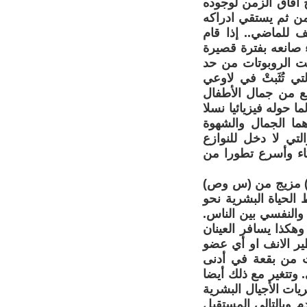
 آفاق الزمن لوجوده
من ثم يستقي ادراكه
ف للماضي.. إذا قام
 صانعه بفترة قصيرة
جت الروبوتات من حد
تي تُثَبتْ في لاوعي
بع من جمال الأطفال
ا حوله فيزيائيا نسلا
هما الجمال والشهوة
لتي لا دخل للنوازع
اء وأسرع تطورا من
ع) مزيج من (س وص)
الحياة البشرية نحو
 والنفسي بين الناس.
هكذا يسافر العينان
ير الانف او أي عضو
ت من بقعة في أدنى
وتتغير مع ذلك أيضا
ات الأجيال البشرية
م وبالتالي المستقبل