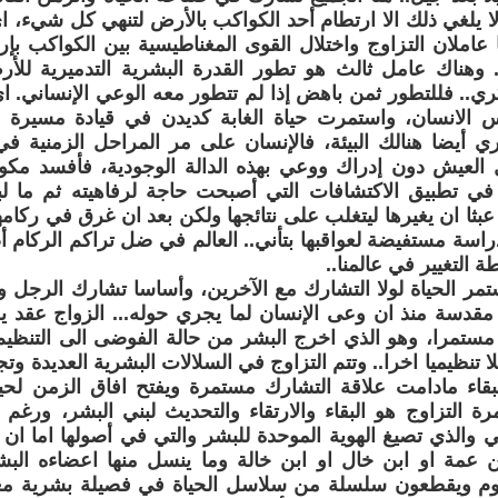
ا يلغي ذلك الا ارتطام أحد الكواكب بالأرض لتنهي كل شيء، اي
عاملان التزاوج واختلال القوى المغناطيسية بين الكواكب بإ
.. وهناك عامل ثالث هو تطور القدرة البشرية التدميرية لل
ي.. فللتطور ثمن باهض إذا لم تتطور معه الوعي الإنساني. ا
 الانسان، واستمرت حياة الغابة كديدن في قيادة مسيرة ال
ري أيضا هنالك البيئة، فالإنسان على مر المراحل الزمنية ف
 العيش دون إدراك ووعي بهذه الدالة الوجودية، فأفسد مكو
في تطبيق الاكتشافات التي أصبحت حاجة لرفاهيته ثم ما 
عبثا ان يغيرها ليتغلب على نتائجها ولكن بعد ان غرق في ركامها
راسة مستفيضة لعواقبها بتأني.. العالم في ضل تراكم الركام أ
 التغيير في عالمنا..
تمر الحياة لولا التشارك مع الآخرين، وأساسا تشارك الرجل وا
 مقدسة منذ ان وعى الإنسان لما يجري حوله... الزواج عقد
مستمرا، وهو الذي اخرج البشر من حالة الفوضى الى التنظيم، 
 تنظيميا اخرا.. وتتم التزاوج في السلالات البشرية العديدة وتج
قاء مادامت علاقة التشارك مستمرة ويفتح افاق الزمن لحياة
رة التزاوج هو البقاء والارتقاء والتحديث لبني البشر، ورغم
ني والذي تصيغ الهوية الموحدة للبشر والتي في أصولها اما ان ي
 عمة او ابن خال او ابن خالة وما ينسل منها اعضاءه البشر
يوم ويقطعون سلسلة من سلاسل الحياة في فصيلة بشرية معي