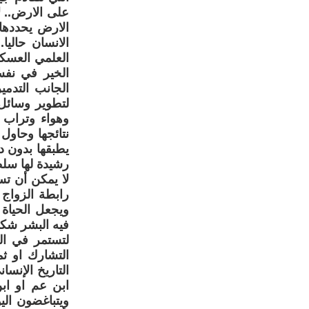
على الارض.. ل
الارض يحددها 
الانسان حاليا
العلمي العسكر
الخير في نفس
الجانب التدمي
لتطوير وسائل
وهواء وتراب 
نتائجها وحاول 
يطبقها بدون د
رشيدة لها سلطة
لا يمكن أن تس
رابطة الزواج
ويجعل الحياة 
فيه البشر شكلا
لتستمر في الب
التشارك او ثم
التاريخ الإنسا
ابن عم او ابن
ويتباغضون ال