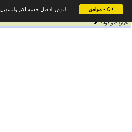
موافق - OK
لتوفير افضل خدمة لكم ولتسهيل ع
خيارات وادوات