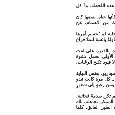
 هذه اللحظة، بدأ كل
نها حياة. بعضها كان
حث عن الاهتمام، عن
ة لم يُحسَم أمرها
ولةً بائسة لسدّ فراغ
د، بالقدرة على لفت
 الأولى تحمل نشوة
 قيود تكبح الرغبات،
يناريو، بنفس النهاية
. كل مرة كانت تبدو
ومن رغبةٍ إلى شعورٍ
م تكن صدمةً فجائية،
 الممكن تجاهله. تلك
الطين العالق، كلما