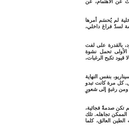
حث عن الاهتمام، عن
ة لم يُحسَم أمرها
سة لسدّ فراغ داخلي،
د، بالقدرة على لفت
 الأولى تحمل نشوة
 قيود تكبح الرغبات،
يناريو، بنفس النهاية
. كل مرة كانت تبدو
ومن رغبةٍ إلى شعورٍ
م تكن صدمةً فجائية،
 الممكن تجاهله. تلك
الطين العالق، كلما