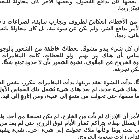
، بعضها كان بدافع الفضول، وبعضها الآخر كان محاولةً للب
يّز ربما.
ن الأخطاء، انعكاسٌ لظروف وتجارب سابقة، لصراعات داخلي
 الأمر بدافع الشر، ولم يكن عن سوء نية، بل كان محاولةً بائ
اني، ربما.
كان كل شيء يبدو مشوقًا. لحظاتٌ خاطفة من الشعور بالوجو
إحساس بأن هناك من يهتم، ولو للحظات. كانت المغامرات
ة الخروج عن المألوف، نشوة الشعور بأن لا حدود تمنع شيئًا، لا
كن تجربته.
ًا، بدأت النشوة تفقد بريقها. بدأت المغامرات تتكرر، بنفس الس
عد هناك شيء جديد، لم يعد هناك شيء يُشعل ذلك الحماس الأول
ا سبقها، حتى تحولت من متعةٍ إلى عبء، ومن إثارةٍ إلى قيد، 
أمر أن الإدراك لم يأتِ من الخارج، لم يكن نصيحةً من أحد، ول
 يتسلل ببطء، يتراكم كغبار الأيام فوق الروح، حتى لم يعد من
ي بدت يومًا وكأنها ملاذ، تحولت إلى شيء آخر... شيء يشبه 
دام، زادت صعوبة الخروج.