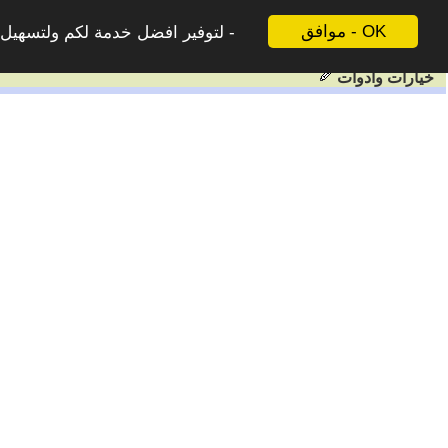
موافق - OK
لتوفير افضل خدمة لكم ولتسهيل ع
خيارات وادوات