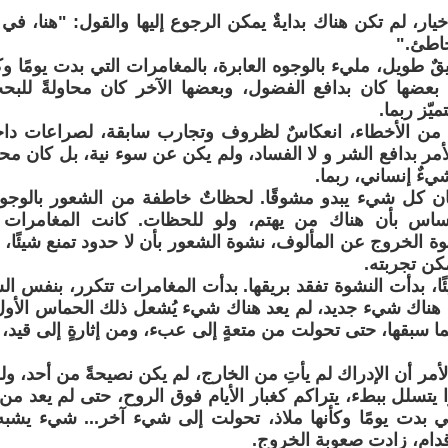
يار، لم تكن هناك بدايةٌ يمكن الرجوع إليها والقول: "هنا، في
اطئ."
ٌ طويل، مليء بالوجوه العابرة، بالمغامرات التي بدت يومًا وكأ
، بعضها كان بدافع الفضول، وبعضها الآخر كان محاولةً للب
يّز ربما.
ن الأخطاء، انعكاسٌ لظروف وتجارب سابقة، لصراعات داخلي
الأمر بدافع الشر و لا الفساد، ولم يكن عن سوء نية، بل كان محا
يءٌ إنساني، ربما.
كان كل شيء يبدو مشوقًا. لحظاتٌ خاطفة من الشعور بالوجو
إحساس بأن هناك من يهتم، ولو للحظات. كانت المغامرات
ة الخروج عن المألوف، نشوة الشعور بأن لا حدود تمنع شيئًا، لا
كن تجربته.
ًا، بدأت النشوة تفقد بريقها. بدأت المغامرات تتكرر، بنفس الس
عد هناك شيء جديد، لم يعد هناك شيء يُشعل ذلك الحماس الأول
ا سبقها، حتى تحولت من متعةٍ إلى عبء، ومن إثارةٍ إلى قيد، 
أمر أن الإدراك لم يأتِ من الخارج، لم يكن نصيحةً من أحد، ول
 يتسلل ببطء، يتراكم كغبار الأيام فوق الروح، حتى لم يعد من
ي بدت يومًا وكأنها ملاذ، تحولت إلى شيء آخر... شيء يشبه 
دام، زادت صعوبة الخروج.