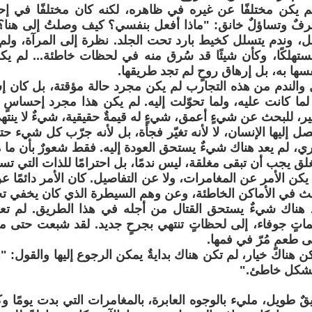
لم يكن مختلفًا عن غيره في ظاهره، لكنه كان مختلفًا في إ
فٌ وتساؤلٌ خانق: "ماذا أفعل بنفسي؟ كيف وصلتُ إلى هنا؟"
، وندم يتسلل كخيط بارد تحت الجلد. نظرة إلى المرآة، ولم 
ستهلكًا، وكأن شيئًا قد سُرق منه في لحظات خاطئة... لم يك
سها به، بل إرهاق روحٍ لم تجد طريقها.
 والندم من هذه التجارب لم يكن مجرد حالة مؤقتة، بل كان إش
لما كانت عليه، ولما تحوّلت إليه. لم يكن هذا مجرد إحساسٍ 
يير، للبحث عن شيءٍ أعمق، شيءٍ له قيمةٌ حقيقية، شيءٌ لا ينته
ل إليها الإنسان، لا لأنه تغيّر فجأة، بل لأنه جرّب كل شيء ح
ري، لم يعد هناك شيءٌ يستحق العودة إليه. فقط شعورٌ بأن ما
ُغلق يجب أن تبقى مغلقة، ليس ندمًا، بل احترامًا للذات التي 
 يكن الأمر عن المغامرات، ولا عن التفاصيل. كان الأمر دائمًا عن 
بحث في الأماكن الخاطئة، وعن وهم السيطرة الذي كان يخفي تحته
د هناك شيءٌ يستحق القتال من أجله في هذا الطريق. لم تع
ماتٍ جوفاء، إلى لحظاتٍ تنتهي بجرحٍ جديد. لقد شبعت حتى مل
 طعمٍ مُرّ في فمها.
ن هناك خيار، لم تكن هناك بدايةٌ يمكن الرجوع إليها والقول: "
بشكل خاطئ."
ٌ طويل، مليء بالوجوه العابرة، بالمغامرات التي بدت يومًا وكأ