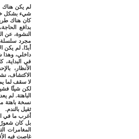
لم يكن هناك خ
شيء بشكل خ
كان هناك طريق
بدافع الحاجة
النشوة، عن التم
مجرد سلسلة م
أبدًا. لم يكن 
داخلي، وهذا ش
في البداية، 
الأنظار، بال
الاكتشاف، نشو
لا سقف لما يم
لكن شيئًا فشيئ
الباهتة. لم ي
نسخة باهتة مم
ثقيل بالندم.
أغرب ما في ال
بل كان شعورًا
المغامرات الت
غاصت فيه الأق