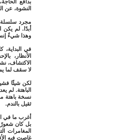
بدافع الحاجة
النشوة، عن التم
مجرد سلسلة م
أبدًا. لم يكن
وهذا شيءٌ إنس
في البداية، 
الأنظار، بال
الاكتشاف، نشو
لا سقف لما يم
لكن شيئًا فشيئ
الباهتة. لم ي
نسخة باهتة مم
ثقيل بالندم.
أغرب ما في ال
بل كان شعورًا
المغامرات الت
غاصت فيه الأق