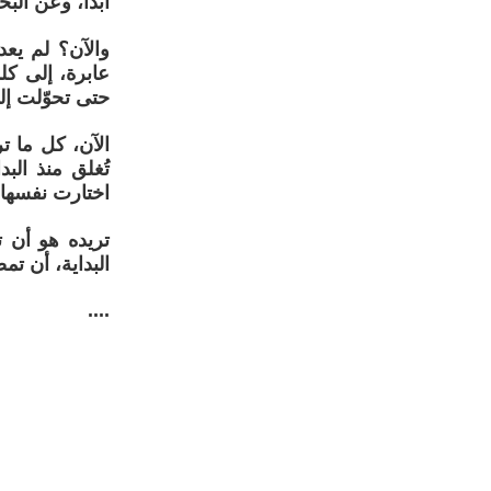
أبدًا، وعن ال
والآن؟ لم يع
عابرة، إلى كل
حتى تحوّلت إلى
الآن، كل ما ت
تُغلق منذ البد
اختارت نفسها.
تريده هو أن ت
البداية، أن تمض
....