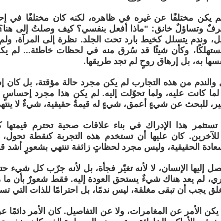
لم يكن مختلفًا عن غيره في ظاهره، لكنه كان مختلفًا في إ
فٌ وتساؤلٌ خانق: "ماذا أفعل بنفسي؟ كيف وصلتُ إلى هنا؟"
، وندم يتسلل كخيط بارد تحت الجلد. نظرة إلى المرآة، ولم 
ستهلكًا، وكأن شيئًا قد سُرق منه في لحظات خاطئة... لم يك
سها به، بل إرهاق روحٍ لم تجد طريقها.
 والندم من هذه التجارب لم يكن مجرد حالة مؤقتة، بل كان إش
لما كانت عليه، ولما تحوّلت إليه. لم يكن هذا مجرد إحساسٍ 
يير، للبحث عن شيءٍ أعمق، شيءٍ له قيمةٌ حقيقية، شيءٌ لا ينته
 تستثمر هذا الإدراك في بناء علاقات صحية تحترم قيمتها 
 للآخرين. كان عليها أن تستخدم هذه التجربة كنقطة تحول،
ادة الحقيقية، وليس مجرد لحظاتٍ زائفة تنتهي بشعورٍ أشد ق
ل إليها الإنسان، لا لأنه تغيّر فجأة، بل لأنه جرّب كل شيء ح
ري، لم يعد هناك شيءٌ يستحق العودة إليه. فقط شعورٌ بأن ما
ُغلق يجب أن تبقى مغلقة، ليس ندمًا، بل احترامًا للذات التي 
 يكن الأمر عن المغامرات، ولا عن التفاصيل. كان الأمر دائمًا عن 