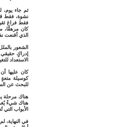
ثم جاء يوم، 
نشوة، فقط قر
فقط فراغ ثقيل
كان مرهقًا، م
الذي أقنعت نف
الشعور بالملل
إدراكٍ حقيقي 
الاستعداد للتغ
كان عليها أن
كوسيلة متعةٍ
للبحث عن السع
هناك مرحلة يص
هناك شيءٌ يُغ
الأبواب التي ت
في النهاية، لم