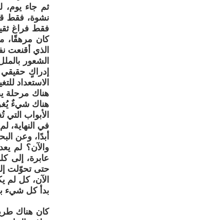
ثم جاء يوم، 
نشوة، فقط قر
فقط فراغ ثقيل
كان مرهقًا، م
الذي أقنعت نف
الشعور بالملل
إدراكٍ حقيقي 
الاستعداد للتغ
هناك مرحلة يص
هناك شيءٌ يُغ
الأبواب التي ت
في النهاية، لم
أبدًا، وعن ال
والآن؟ لم يع
عابرة، إلى كل
حتى تحوّلت إلى
الآن، كل لم يك
بدأ كل شيء 
كان هناك طريق