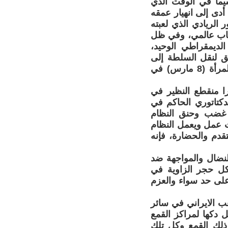
سيما في الوقت الذي
أدى إلى انهيار عمقه
الريادي الذي لعبته
إعجاب عالمي، وفي ظل
الديمقراطي الوحيد،
ق لنقل السلطة إلى
الشعب الإيراني، فقد تمت الدعوة للمشارکة في مظاهرة اليوم العالمي للمرأة (8 مارس) في
ا منقطع النظير في
دکتاتوري الحاکم في
 غضب وحنق النظام
ت عمل ويعمل النظام
قدم والحضارة، فإنه
، منطلقا للنضال والمواجهة ضد
شکل حجر الزاوية في
 على حد سواء والعزم
ب الايراني في سائر
 دکها لمراکز القمع
ذلك القمع وکل تلك