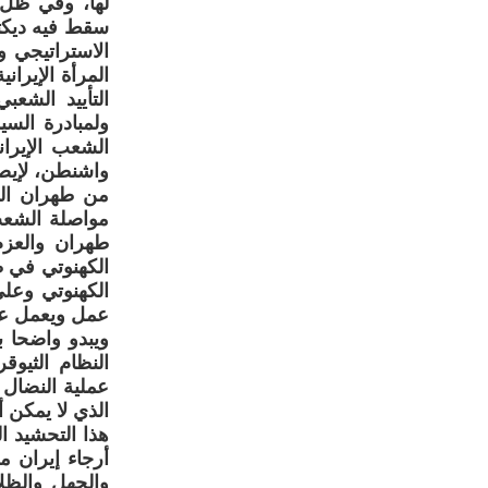
لها، وفي ظل 
سقط فيه ديكتا
الاستراتيجي و
المرأة الإيرا
التأييد الشعب
ولمبادرة الس
واشنطن، لإيصا
من طهران الى
مواصلة الشعب 
طهران والعز
الکهنوتي في 
الکهنوتي وعلى
عمل ويعمل على
النظام الثيو
عملية النضال 
الذي لا يمکن 
هذا التحشيد ا
أرجاء إيران م
والجهل والظل