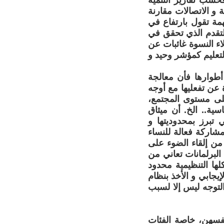
فحسب تقارير التنمية
 و الاتصالات مقارنة
مة تقول بارتفاع في
للتقدم الذي تحقق في
ء النسوة غائبات عن
التعليم كمؤشر وحيد و
أطوارها فأن معالجة
 عن تفعليها مع أوجه
 على مستوى المجتمع،
اسية.. الخ. أن ميثاق
 تبرز بمحدوديتها و
مشاركة فعالة للنساء
و من إلقاء الضوء على
لبرلمانات تعاني من
ها التنظيمية محدود
يجابي و الأخذ بنظام
لتوجه ليس إلا لسبب
أنفسهن، خاصة الفئات