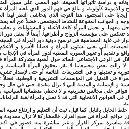
وثاته و دراسة تأثيراتها العميقة، فهو المعني على سبيل الم
 و الأمومة كأولوية، و يبالغ في فهم الدور الذي تلعبه المرأة
أو إيجابا على المجتمع، هذا التوجه الذي يتحاشى النظر لهذا 
وجه و الجوانب المتنوعة للنشاط المجتمعي، فضلاً عن أنه يست
رجل معهما، و يحمل المرأة كافة الأعباء و المسئوليات و يحاس
تنعكس على مؤسسة الزواج و أطرافها. أيضاً لا نغفل دور ال
دوار في غاية الحساسية في ترسيخ دونية دور المرأة في المجت
لجمعيات التي تعنى بشئون المرأة و قضايا الأسرة و الأعلا
اقع و تقديم أو تغيير الصورة النمطية لدور المرأة في الإنجاب و
ل في الوعي الاجتماعي السائد حول أهمية مشاركة المرأة في
ة، لا زالت بعض مجتمعاتنا لا تقر بحقوق المرأة السياسية
تورية و تعديلها و في التشريعات القائمة أو حتى لإصدار تشر
مرأة في التمثيل في المؤسسات التشريعية و الوطنية، فضلا
ية و الإنسانية و المدنية التي لا تزال مقيدة، حتى في حال وجو
توافر على مجالس تشريعية و لا تحظي منظماتها السياسية با
في القوانين الانتخابية التي قد لا تصل بالمرأة لقبة البرلمانا
ة.
خلط الحابل بالنابل كما قيل، ثبت أن التعليم و ارتفاع نسبة ا
عزز مواقع المرأة في صنع القرار، فالمشاركة لا تزال محدودة و 
اقة مباشرة بمركز القرار و غير مباشرة منه قصور في اكتس