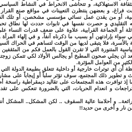
لثقافة الاستهلاكية، و تتحاشى الانخراط في النشاط السياس
 فراغ، و بعضهن ينتظرن التعيينات في مواقع صنع القرار
مية، أو من يقدن عمل نسائي مؤسسي مشخصن، أو تلك الف
ه التقليدي و حصرت نفسها في تابوات حددت لها نطاق تح
ائلة أو الجماعة القرابية، علاوة على ضعف قدرات النساء على
 سواء بإرادتهن أو بسبب ما ذكرناه آنفاً، و في إلهاء المرأة و
ناية بالأسرة، فلا يتبقى لديها من الوقت لتساهم في الحراك الس
سياسية المتنورة التي لا تقرن القول بالعمل فكم من المثقفين
عد أن يجلي صحون المطبخ أو يجالس الأولاد لكي تتمكن زوجت
الكثير من العوامل المؤثرة.
أن أي توترات خارجية أو داخلية تتعلق بطبيعة الدولة التي 
يث و تطوير ذلك المجتمع، سوف تؤثر سلباً أو إيجاباً على مشا
 إذ توافرت هذه المجتمعات على تقاليد ديمقراطية راسخة أم ل
لتراجعات و انعدام الحريات، التي بالضرورة تنعكس على تقد
ائعة.. و أحلامنا عالية السقوف .. لكن المشكل.. المشكل أن
من نار و أخرى من حديد!!