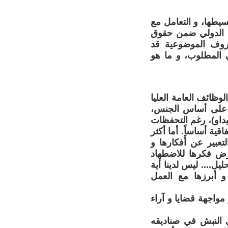
يطها، و التعامل مع
مع الدولي ضمن حقوق
روف الموضوعية قد
ي المطلوب، و ما هو
وظائف العامة العليا
يز على أساس الجنس،
يداو)، رغم التحفظات
ة أساساًِ. أما أكثر
تعبير عن أفكارها و
تعرض فكرها للاضطهاد
يل.... ليس لدينا أية
و أبرزها مع العمل
مواجهة قضايا و آراء
 النبش في صناديقه