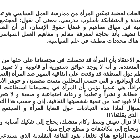
لجات لقضية تمكين المرأة من ممارسة العمل السياسي هو تبس
لمعقدة و المتشابكة بأسلوب مدرسي، بمعنى أن نقول: المجت
سية في سياق مفاهيم و قضايا حقوق الإنسان، أي أن الظ
ا نضيف بأننا بحاجة لمعرفة معالم و مفاهيم العمل السياس
هناك محددات مطلقة في علم السياسية.
م الاعتقاد بأن المرأة قد تحصلت في مجتمعاتنا على حقها من ال
لمتعددة، و أنه لا يوجد عوائق دستورية أو قانونية و لا تمي
ظم دول المنطقة قد وقعت على اتفاقية التمييز ضد المرأة (الس
ك التواقيع، و التي حسب المحللين مست مضمون و جوهر الاتفاقي
رافاً، هي عندما نؤمن بأن المرأة في مجتمعاتنا استطاعت ال
و خطابة و نشراً و تعليماً و رعاية اجتماعية و صحية و لا ي
 لا قيود تحد من تنمية شخصيتها الثقافية. إذن و حسب هذا التحل
لسؤال لماذا هذه التجاذبات حول قضايا المرأة و المجتمع 
لذي يقلقنا؟!!
ا لا نزال نعيش وسط ركام متشبك، يحتاج إلى تفكيك أسبابه و 
تحتاج إلى مكاشفات و مبظع جراح منها:
 الواقع هناك تغلغل نفوذ الثقافة التقليدية الذي يستدعي