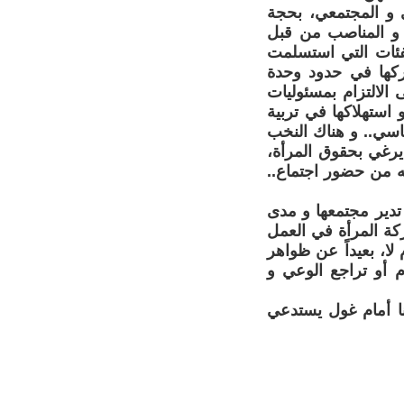
ي و المجتمعي، بحجة
 و المناصب من قبل
ئات التي استسلمت
ركها في حدود وحدة
 الالتزام بمسئوليات
 استهلاكها في تربية
ياسي.. و هناك النخب
 يرغي بحقوق المرأة،
ه من حضور اجتماع..
تدير مجتمعها و مدى
ركة المرأة في العمل
ا، بعيداً عن ظواهر
م أو تراجع الوعي و
نا أمام غول يستدعي