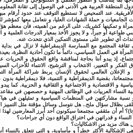
تاجها بما يتناسب و التطور العلمي و التكنولوجي و المعرفي، 
دول المنطقة العربية هي الأدنى في الوصول إلى تقانة المعلومة
أفريقية. عند التمحيص لا نستطيع التوقف عند حدود أرقام مبه
ت الجامعيات و حملة الشهادات العليا، و نتعامل معها كمؤشر 
مرأة و تمكينها كشريك، على الرغم من أهميته، فأن معظم هؤلا
 طواعية أو جبراً، و لا يجوز الأخذ بمعيار الدرجات العلمية و 
اث أي تطوير على مستوى التمكين الذي نتحدث عنه.
افة المجتمع مع الممارسة الديمقراطية لا تزال في بداية 
لمرأة في العمل السياسي، دائماً ما تكون أحادية النظرة، بعيدة
اجتماع، إذ يبدو أننا بحاجة لمناقشة واقع الحقوق و الحريات
 الفكر و التعبير، الانتخاب و الترشيح، الانتماء للأحزاب السي
 و الإعلان العالمي لحقوق الإنسان يربط شراكة المرأة التي
جتمعاتنا، بقضية الديمقراطية و التنمية، فلا ديمقراطية بدون 
اسية و الاقتصادية و الاجتماعية و الثقافية و الحزبية. كما يبد
ية النساء العربيات في الوظائف المهنية و حصصهن في مقاعد ا
نسبة مشاركتهن في المنظمات السياسية و تمثيلهن في هياكل
 يلقى بظلال سؤال ملح.. هل نتوسل وسائل مؤقتة مثل التمييز الإ
)؟ أم أن مثقفي مجتمعنا سيكونون أحد أبرز المعارضين لهذا ا
النساء و قدراتهن في اختراق الواقع دون أي جراحات؟
ل هناك مزيد من الاشكاليات؟
 الإشكالية الأكثر خطراً و مأساوية، و التي تتعلق بالنساء 