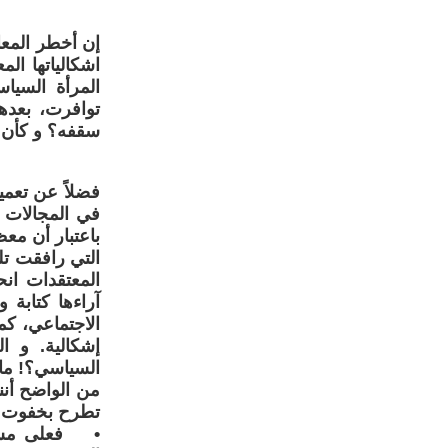
إن أخطر المعا
اشكالياتها ا
المرأة السيا
توافرت، بعده
سقفه؟ و كأن 
فضلاً عن تعمي
في المجالات ا
باعتبار أن مع
التي رافقت تل
المعتقدات انح
آراءها كتابة 
الاجتماعي، كما
إشكالية. و ا
السياسي؟! ما ا
من الواضح أنن
تطرح بخفوت و
• فعلى مستوى