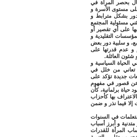
ثال بحصر المرأة في
 على مستوى الأسرة و
الدور بشكل مترابط و
ثني مسئولية المجتمع
بها على أي تقصير أو
مؤسسات التقليدية و
مع، و سلبية دور بعض
م و عدم قدرتها على
 شئون العائلة.
 الحياة السياسية و
 و تعاني من خلل في
يعات جديدة تؤكد على
ً عن قصور في مفهوم
د حياة برلمانية، كأن
لاعتراف بها كأحزاب
ت إلا فيما نذر و ضمن
لمتعلمات في السنوات
متدنية و أبرز أسباب
اب المرأة للقدرات