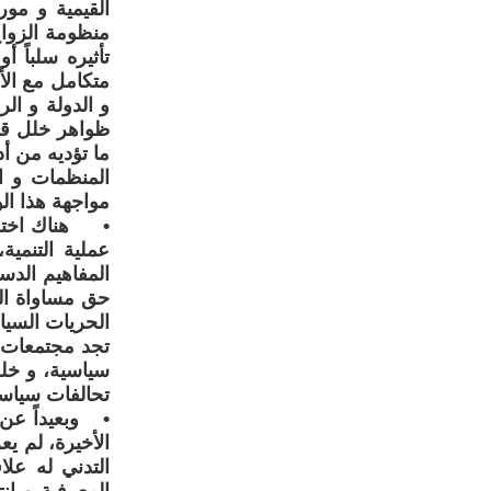
القيمية و مور
منظومة الزواج
تأثيره سلباً 
متكامل مع الأ
و الدولة و ال
ظواهر خلل قد 
ما تؤديه من أ
المنظمات و ا
مواجهة هذا الو
• هناك اختلا
عملية التنمي
المفاهيم الدس
حق مساواة ال
الحريات السياس
تجد مجتمعات ت
سياسية، و خلل 
تحالفات سياسي
• وبعيداً عن 
الأخيرة، لم ي
التدني له عل