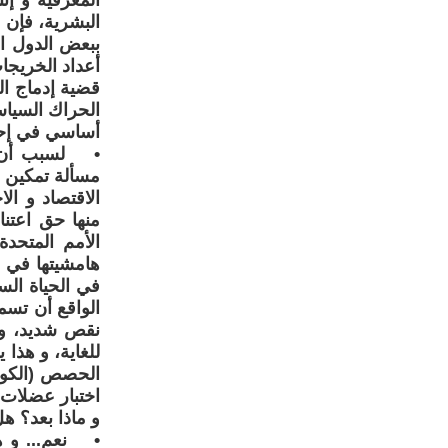
المعرفية و إن
البشرية، فإن 
ببعض الدول ال
أعداد الخريجا
قضية إدماج ال
الحراك السياسي
أساسي في إحد
• لسبب أن ثق
مسألة تمكين ا
الاقتصاد و ال
منها حق اعتناق
الأمم المتحدة
هامشيتها في م
في الحياة السي
الواقع أن تسم
نقص شديد، و 
للغاية، و هذا
الحصص (الكوتا
اختبار عضلات 
و ماذا بعد؟ ه
• نعم... و هي