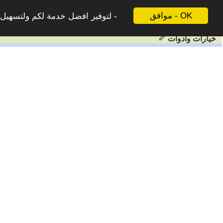
موافق - OK
لتوفير افضل خدمة لكم ولتسهيل ع
خيارات وادوات