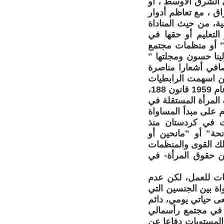
ي الشرق الأوسط ، او
اق ، مع تعاظم أدوار
ة، من حيث المناداة
التعليم أو حقها في
" أو منظمات مجتمع
ينا حسون ومجلتها "
صافي أشعارا مناصرة
ين اسهمت الرابطيات
في رابطة المرأة العراقية بالمساهمة لوضع قانون أحوال شخصية جديد في عام 1959 قانون 188،
 المرأة المستقلة في
ديد يقوم على مبدأ المساواة
ت في كردستان منذ
حة" أو "مانحين أو
تلك القوى والمنظمات
ن حقوق المرأة- في
مات للعمل، لكن عدم
ة بين الجنسين التي
عى حياتي يومي، دائم
ا في مجتمع رأسمالي
والمستويات دفاعا عن