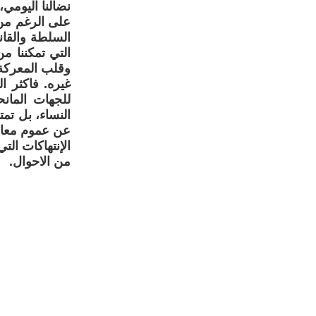
نضالنا اليومي،
على الرغم من 
السلطة والقانو
التي تمكننا م
وقلب المعركة
غيره. فاكثر ا
للجهات المانح
النساء، بل تم
عن عموم معاناة
الإنتهاكات ال
من الاحوال.