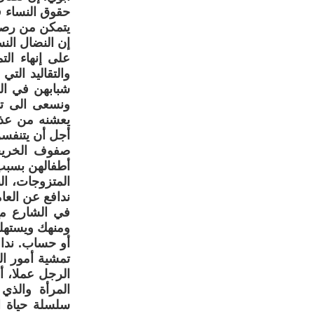
حقوق النساء ف
يتمكن من رصها 
إن النضال الن
على إنهاء ال
والتقاليد التي
شبابهن في الخد
ونسعى الى تو
يعشنه من عذ
أجل أن يتنفسن
صفوف الخريج
أطفالهن بسبب 
المتزوجات، ال
ندافع عن العا
في الشارع مع
ومنهك ويستهلك
أو حساب. نداف
تمشية أمور ال
الرجل عملا، أ
المرأة والذي
سلسلة حياة ا