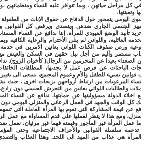
ي كل مراحل حياتهن ، وبما تتوافر عليه النساء ومنظماتهن ،و
وتعبئتها.
سوي اليومي يتمحور حول الدفاع عن حقوق الإناث من الطفولة 
تمييز الجنسي الجاري ضدهن ويتصدى ويرفض كل القوانين و
 تريد تأبيد الوضع العبودي للمرأة. إننا ندافع عن النساء المسن
مة العائلية، واللواتي لم ينلن الأحترام والرعاية الكافية وبما 
عية ورص صفوف الكّنات اللواتي يعانين الأمرين في خدمة ا
اب مستمر وأليم من أجل نيل حقهن في السكن والعيش مع 
 الصعداء بعيدا عن المحرمين من الرجال( كأخوان الزوج). ندا
ات الباحثات عن فرص عمل لا يجدنها، المطلقات الخائفا
قوانين تسيء للطفل والأم وعموم المجتمع، نسعى الى تغيير ا
نساء المرعوبات من ارتباط أزواجهن بزيجات اخرى ، حيث يشر
ملات والطالبات اللواتي يعانين من التحرش الجنسي دون رادع،
 اخلاء الدولة مسؤوليتها عن حمايتها، ندافع عن النساء ال
 كل الوقت والجهد في العمل الرعائي والمنزلي اليومي دون أن
ع عن قيمة المشاركة التي تقوم بها المرأة العاملة التي تسهم 
منزل، ومع هذا لا ينظر لعملها على قدم المساواة مع عمل ال
ما عمل المرأة غير المأجور وقيمته فهما غير مرئيان، نعمل ض
 تدعمه سلسلة القوانين والأعراف الاجتماعية وحتى المؤ
لمرأة هي عذاب من المهد الى اللحد. وهذا العذاب والتصدي