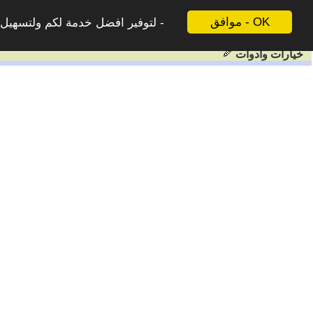
موافق - OK
لتوفير افضل خدمة لكم ولتسهيل ع
خيارات وادوات