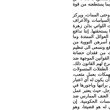
بما يستطعنه من قوة
وحتى الممات، ويركز
السياسات والأعراف
ات اللواتي بذلن زهرة
يستحقنها. إننا ندافع
لعوائل الممتدة وما
أسرهن النووية من
فع ونسعى الى تنظيم
ت من فقدان حضانة
لقوانين الموجهة ضد
ع لهم القانون ذلك.
 الطفلات المتسولات
منهمكات بعمل متعب،
 يكون له أي اعتبار
براتبها وباجورها في
رجل. حيث يعتبر عمل
د العنف الممارس ضد
سسات الحكومية. إن
 له هو قضيتنا، وهو