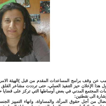
مب عن وقف برامج المساعدات المقدم من قبل )الهيئة الامريكي
 ودخول هذا الإعلان حيز التنفيذ العملي، حتى ترددت مشاعر القل
ات المجتمع المدني في بعض أوساطها التي تركز على قضايا ح
لإشارة الى نقطتين:
نضال من أجل حقوق المرأة، والمساواة، وانهاء التمييز الج