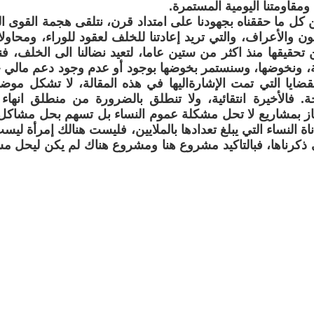
 ومقاومتنا اليومية المستمرة.
كل ما حققناه بجهودنا على امتداد قرن، نتلقى هجمة القوى ا
ن والأعراف، والتي تريد إعادتنا للخلف لعقود للوراء، ومحاولات
ن تحقيقها منذ اكثر من ستين عاما، لتعيد نضالنا الى الخلف،
، ونخوضها، وسنستمر بخوضها بوجود أو عدم وجود دعم مالي 
لقضايا التي تمت الإشارةاليها في هذه المقالة، لا تشكل موض
ة. فالأخيرة انتقائية، ولا تنطلق بالضرورة من منطلق انهاء
تاز بمشاريع لا تحل مشكلة عموم النساء بل تسهم بحل مشاكل ف
 النساء التي يبلغ تعدادها بالملايين، فليست هنالك إمرأة ليست
تي ذكرناها، فبالتاكيد مشروع هنا ومشروع هناك لم يكن ليحل م