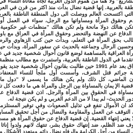
ريع" ولا هّما من هموم الدول الغربية تجاه معاناة النساء ف
طقة بالعربية. إنها قضية نضال بدأت منذ اكثر من قرن في العر
تي اكتسحت العالم ووصلت الى دول المنطقة الناطقة بالعربي
قدم وحقوق المرأة ومساواتها مع الرجل، سواء في العمل أو 
تكن هنالك دولا مانحة ولم تكن هنالك "منظمات غير حكومية
 الدفاع عن النهضة والتحضر وحقوق المرأة في العراق مع باول
طالب بحق المرأة في التعلم، وبدأت حين كتب الزهاوي والر
، وحسين الرحال وجماعته بالحديث عن سفور المرأة، وبدأت ح
ر تقدما في الدول الناطقة بالعربية، واستمرت مع مطالب منظمة
كردستان العراق بعد عام 1991 حين طالبت بقانون أحوال شخصية ج
 جرائم قتل الشرف، وأسست أول ملجأ للنساء المعنفا
ن الماضي، كل ذلك ولم يكن هنالك ما يسمى لا "دول مان
 قضية الإ يمان بالمساواة بين الرجل والمرأة هي ما دفعت كل 
مساواة في الحقوق بين المرأة والرجل. اذن قضية الدفاع ع
ر الحديث- لم يبدأ لا من الدعم الغربي و لم يكن نتيجة له.
ؤكد ان الأموال تنفع في تذليل الصعوبات وفي توفير المستلز
ي التوقف عن العمل والمقاومة والنضال من أجل تحقيق المساوا
ولا يعني إنتهاء القضية. إن قضية الدفاع عن حقوق المرأة هو مس
ف ضد الظلم، ضد إنتهاك حقوق بشر، تنتهك لانهم ولدوا إناث
 النساء من أجل الكرامة والرفاه نضال دائم ومتعدد الأشكال 