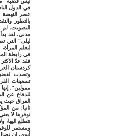
ليس قضية "مشا
في الدول النا
عصر النهضة ال
بالتطور والت
التصويت. لم 
مدني. لقد بدأ
ليلى" التي ت
لتعلم المرأة
فقد عدّ الاكث
وتصدت لقضية
تسعينات القر
ممولين". إنها
للدفاع عن ال
العراق حيث يدو
ثانيا: من الم
توفرها لا يعن
نتطلع اليها، 
ومستمر للوقو
أبوي. إن نضال