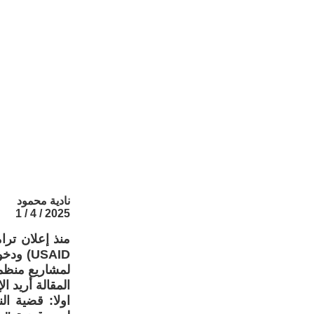
نادية محمود
2025 / 4 / 1
منذ إعلان ترا
USAID)
لمشاريع منظم
المقالة أريد ا
اولا: قضية ال