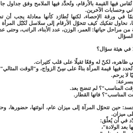
قاس فيها القيمة بالأرقام، وتُحدَّد فيها الملامح وفق جداول ج
ني وحسابات الآخرين.
ًا في ورقة الإحصاء، لكنها تُطارَد كأنها معادلة يجب أن 
 نحاول تفكيك كيف تتحوّل الأرقام إلى سلاسل تُكبّل المرأة منذ
ن مراحل حياتها: العمر، الوزن، عدد الأبناء، الراتب، وحتى عدد
السؤال
ٌ في هيئة سؤال؟
ظاهره، لكنّ له وقعًا ثقيلًا على قلب كثيرات.
دد فيها قيمة المرأة بناءً على سِنّ الزواج، و"الوقت المثالي"
ًا لا يرحم.
 بسرعة:
قت المناسب"؟ لم تنضج بعد.
ت المناسب"؟ فاتها القطار.
جسد: حين تتحوّل المرآة إلى ميزان عام، أنوثتها، حضورها، وحتى
لى ميزان.
ّد في أن يُعلّق:
ا بعد الولادة"،