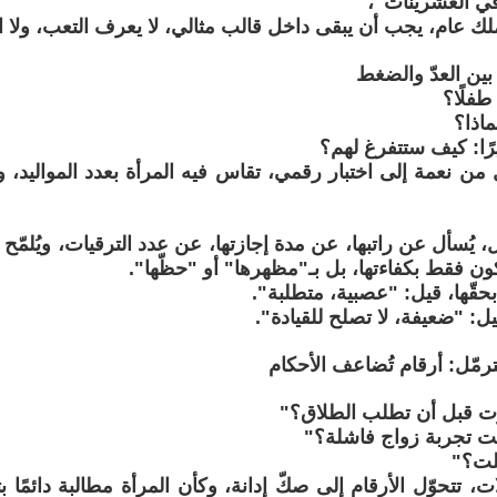
ي العشرينات"،
 عام، يجب أن يبقى داخل قالب مثالي، لا يعرف التعب، ولا التغي
بين العدّ والضغط
طفلًا؟
ماذا؟
رًا: كيف ستتفرغ لهم؟
ل من نعمة إلى اختبار رقمي، تقاس فيه المرأة بعدد المواليد، و
يُسأل عن راتبها، عن مدة إجازتها، عن عدد الترقيات، ويُلمّح كث
كون فقط بكفاءتها، بل بـ"مظهرها" أو "حظّها".
حقّها، قيل: "عصبية، متطلبة".
: "ضعيفة، لا تصلح للقيادة".
ترمّل: أرقام تُضاعف الأحكام
 قبل أن تطلب الطلاق؟"
ت تجربة زواج فاشلة؟"
لت؟"
، تتحوّل الأرقام إلى صكّ إدانة، وكأن المرأة مطالبة دائمًا ب