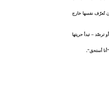
ن تُعرّف نفسها خارج
ترصّد – تبدأ حريتها
"أنا أستحق".