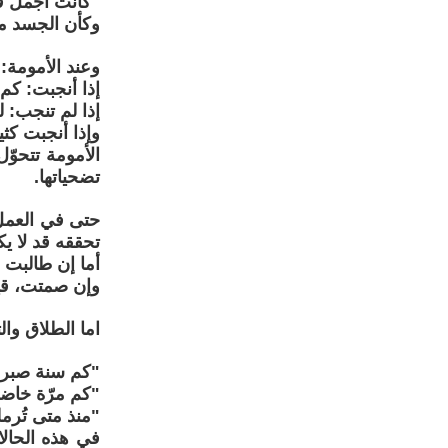
"كانت أجمل ف
وكأن الجسد ملك
وعند الأمومة: 
إذا أنجبت: كم 
إذا لم تنجب: ل
وإذا أنجبت كثي
الأمومة تتحوّ
تضحياتها.
حتى في العمل، 
تحققه قد لا ي
أما إن طالبت ب
وإن صمتت، قيل
اما الطلاق وال
"كم سنة صبرت
"كم مرّة خاض
"منذ متى تُرم
في هذه الحالات