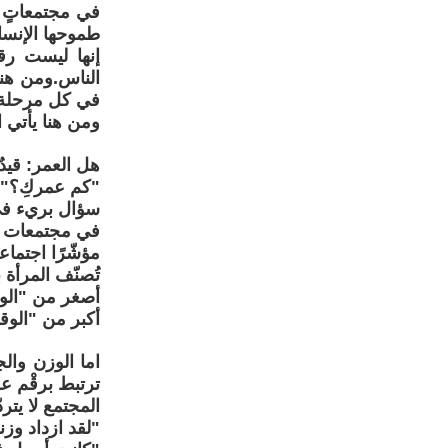
في مجتمعاتٍ تُ
طموحها الإنسا
إنها ليست رقم
الناس.ومن هنا،
في كل مرحلة م
ومن هنا يأتي 
هل العمر: قيد
"كم عمركِ؟"
سؤال بريء في 
في مجتمعات تُح
مؤشّرًا اجتماعي
تُصنّف المرأة
أصغر من "الو
أكبر من "الوق
اما الوزن وال
ترتبط برقْم ع
المجتمع لا يترد
"لقد ازداد وزنه