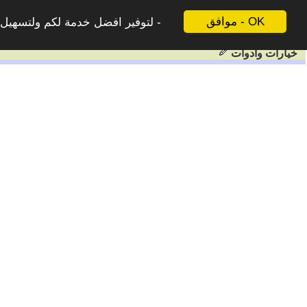
موافق - OK
لتوفير افضل خدمة لكم ولتسهيل ع
خيارات وادوات