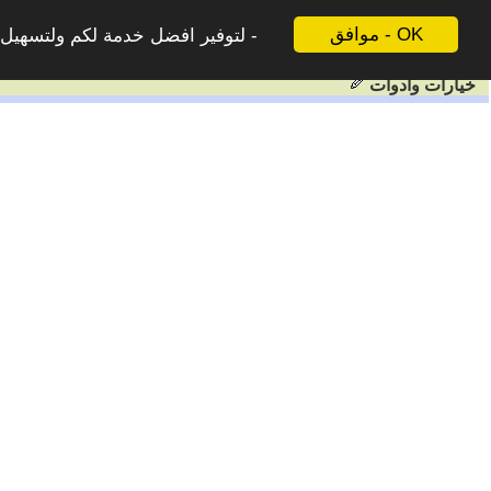
موافق - OK
لتوفير افضل خدمة لكم ولتسهيل ع
خيارات وادوات