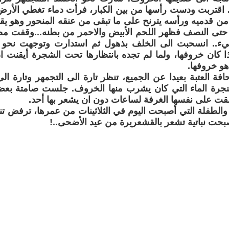
. اقتربت ودست رأسها من بين الكبار، فرأت دماء تغطي الأرض.
من قدميه ورأسه يترنح على ما تبقى من عنقه المنحور وهو يقط
حتى النصف فظهر اللحم الأبيض والاحمر من بطنه...وقفت مص
ء.. انسحبت الى الخلف بذهول ثم استدارت وتوجهت نحو 
ذا كان خروفها، ولما لم تجده بانتظارها تحت الشجرة أيقنت ا
و خروفها.
ة العتبة بعيدا عن الجميع، تنظر تارة الى التجمهر وتارة 
جرة الماء التي كان يشرب منها الخروف. جلست صامتة بع
لقت على نفسها الغرفة لساعات دون ان يشعر بها أحد.
 والطفلة التي أصبحت اليوم في الثلاثينات من عمرها، ترفض تن
صبحت نباتية تشعر بالقشعريرة من عيد الأضحى..!