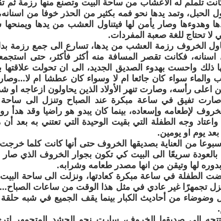
كانت تلملم له الأعشاب من ساحة البيت وتصنع منها رزمة ثم 
لحبل، وتمد يدها نحو فمه بكثير من الحذر خوفا من اسنانه، 
ا وهدوءها وصار يأمن لها فيتناول العشب من يدها ويمنحها 
 لا تحتاج للغة صعبة المفردات.
ناول الخروف رزمة العشب من يدها، تسارع الى جمع رزمة بدل
اسنانه، فكانت تقصر المسافة منه أكثر فأكثر، حتى استجم
ها ذلك واحست بهدوء الصديق الجديد، الى ان تحولت علاقتها ب
 والماء سواء كان جائعا ام لا وسواء كان عطشا ام لا...وصا
 اعلى رأسه، وصارت تنهر الأولاد الذين يحاولون ازعاجه او شد 
صارت تفيق في ساعة مبكرة عند الصباح وتنزل الى ساحة 
لخروف لإطعامه وإسعاده، بينما كان يبدو هو راضيا وقد هدأ ر
 واعتاد وجه الطفلة التي بقيت الوحيدة التي تعتني به بعد أن 
عد يوم او يومين.
وعا من العناية بصديقها الخروف حتى أنها كانت كلما خرجت م
ا بالعودة سريعًا الى البيت كي تكون بجوار الخروف الذي صار جز
دوره لها وتيقن من انها مصدر طعامه وشرابه.
ضت الطفلة في ساعة مبكرة كعادتها، ونزلت الى ساحة البيت
زل تجمهرًا غير عادي في مثل هذا الوقت من ساعات الصباح.
وضوضاء من أحاديث الكبار بينما يقف الجميع في شبه حلقة يت
تتجه الى صديقها الخروف، سارت نحو الحشد المتجمهر لت