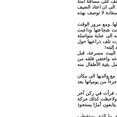
تقف على مسافة آمنة
الى ان اعتاد الضيف
سعادة لا توصف بهذه
ها. ومع مرور الوقت
عت شجاعتها وداعبت
ه الى عناية متواصلة
رت تلف ذراعيها حول
إليته!
البيت مسرعة، قبل
وعه واختفى قلقه من
مل بقية الأطفال منه
ع والديها الى مكان
ءاً من يومياتها بعد
، فرأت في ركن آخر
..ولاحظت كذلك حركة
ابعون أمرًا يستحوذ
رى ما الذي يستقطب