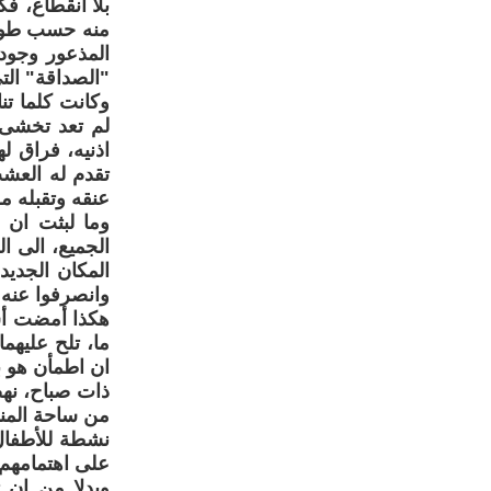
بلا انقطاع، ف
منه حسب طول ا
المذعور وجوده
"الصداقة" التي
وكانت كلما ت
لم تعد تخشى 
اذنيه، فراق ل
تقدم له العشب
عنقه وتقبله من
وما لبثت ان 
الجميع، الى ا
المكان الجديد
وانصرفوا عنه ب
هكذا أمضت أسب
ما، تلح عليهم
ان اطمأن هو ب
ذات صباح، نه
من ساحة المن
نشطة للأطفال 
على اهتمامهم.
وبدلا من ان 