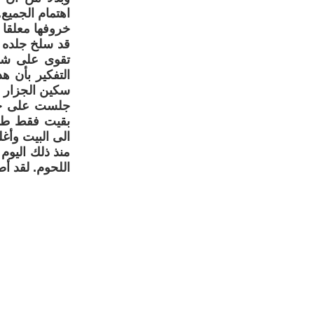
اهتمام الجميع
خروفها معلقا 
قد سلخ جلده 
تقوى على شي
التفكير بأن ه
سكين الجزار ه
جلست على حاف
بقيت فقط طن
الى البيت وأغ
منذ ذلك اليوم
اللحوم. لقد أ