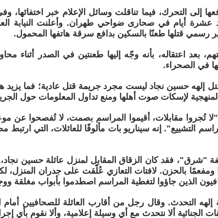
عها إلى التحرك، فيما تناقلت وسائل الإعلام خبر اختفائها، وفي
د عشرة أيام في صحارى ضواحي طهران. وأعلنت النيابة العا
ر رسمي قتلها طعنًا بالسكين بدافع سرقة هاتفها المحمول.
هم، بعد اعتقاله، بأنه وجّه إليها طعنتين في الصدر أثناء محاو
ا في الصحراء.
ل إلهه حسين نجاد ليست مجرد جريمة قتل عادية؛ فما يزيد هذا ا
منهجية لإسكات صوت أهلها ومنع تداول المعلومات حول الجري
"لا تُجروا مقابلات، أقيموا المراسم بصمت، لا تُفصحوا عن موعد
راسم التشييع". إنه سيناريو بات مألوفًا للعائلات، التي ارتبط 
ا ومفعمًا بالحزن. لافتات التعازي عُلّقت على جدران المنزل،
فيون الذين جاؤوا لتغطية المراسم اصطدموا بأبواب مغلقة ووج
لهه التحدث. وقال رجل من أقارب العائلة للصحافيين أمام الم
 الجنائية ألا نتحدث مع أي وسيلة إعلامية، وألا نقوم بأي إجراء 