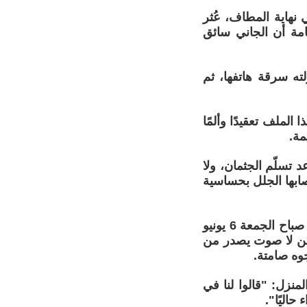
 نهاية المطاف، عُثر
مة أن الجاني سائق
لته سرقة هاتفها، ثم
لملف تعقيدًا وألمًا
مة.
 تسلّم الجثمان، ولا
مصابها الجلل بحساسية
وبحسب صحيفة "شرق"، فقد كان الزقاق المقابل لمنزل عائلة حسين نجاد، صباح الجمعة 6 يونيو
 لكن لا صوت يصدر من
وه صامتة.
نزل: "قالوا لنا في
حاليًا".