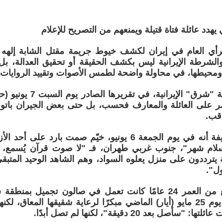
ي يهدد عائلة فتاة قتيلة ويمنعهم من التصريح للإعلام
الرأي العام في إيران لكشف خيوط جريمة مقتل الشابة إلهه
الشرطة الإيرانية ليس بكشف الحقيقة أو تحقيق العدالة، بل
ومحيطها، في محاولة واضحة لطمس الأصوات وتقييد الروايات.
وأفادت صحيفة "شرق" الإيرا
تصر على العائلة والمعارف فحسب، بل حتى بعض الجيران باتوا 
اقب.
وذكرت الصحيفة أنه في يوم الجمعة 6 يونيو، خيّم صمت بارد
لام شهر"، جنوب غربي طهران، فـ "لا صوت قرآن يُسمع، ولا
يترددون على منزل يعلوه السواد، وهم الشاهد الوحيد المتب
ول".
إلهه، فتاة تبلغ من العمر 24 عامًا كانت تعمل في صالون تجميل 
غادرت عملها يوم 25 مايو (أيار) الماضي مبكرًا لرعاية شقيقها المعاق،
سأصل بعد 20 دقيقة"، لكنها لم تصل أبدًا.