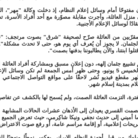
 مفتوحًا أمام وسائل إعلام النظام، إذ دخلت وكالة "مهر"، الت
ى منزل العائلة، وأجرت مقابلة مصوّرة مع أحد أفراد الأسرة،
ادًا لوسائل الإعلام الأجنبية.
مقرّبين من العائلة صرّح لصحيفة "شرق" بصوت مرتجف: "قالوا 
لجثمان. لا يجوز أن يُعرف أي يوم هو، حتى لا تحدث مشكلة". 
تلوا ابنتنا، والآن يطالبوننا بدفنها بصمت".
ييع جثمان إلهه، دون إعلان مسبق وبمشاركة أفراد العائلة 
أمس الأول، الخميس 5 يونيو، وحتى ظهر أمس الجمعة لم تكن وسائ
ر مقطع فيديو نُشر لاحقًا على مواقع التواصل الاجتماعي أ
لام بمدينة إسلام شهر.
ترة، التزمت العائلة الصمت، ولم يُسمح لها بالكشف عن تفاص
الصمت القسري يعيدان إلى الأذهان عشرات الحالات المشابهة ف
ا أميني إلى حديث نجفي ونيكا شاكِرمي، حيث تعرض الجميع 
صريحات إعلامية، أو إقامة مراسم عامة، أو رفع صوت الاعتراض
لوك من قِبل أجهزة النظام الإيراني يعكس نمطًا منهجيًا ل