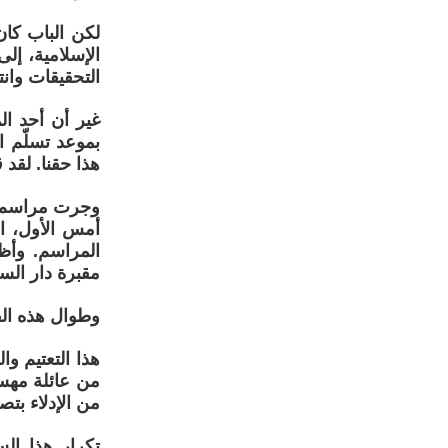
لكن الباب كان
الإسلامية، إل
التحقيقات وانتق
غير أن أحد ال
بموعد تسلّم ا
هذا حقنا. لقد ق
وجرت مراسم تش
المراسم. وأظه
مقبرة دار الس
وطوال هذه الف
هذا التعتيم و
من عائلة مهس
من الإدلاء بت
تكرار هذا الس