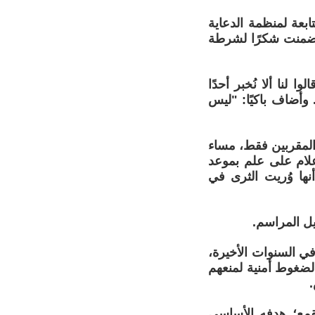
ابعة لمنظمة الدعاية
 تضمنت شكرًا لشرطة
لنا ألا نُخبر أحدًا
وأضاف باكيًا: "ليس
المقربين فقط، مساء
ل الإعلام على علم بموعد
نها وُريت الثرى في
يل المراسم.
ي السنوات الأخيرة،
لضغوط أمنية لمنعهم
.
لقمع؛ هدفه الأساسي