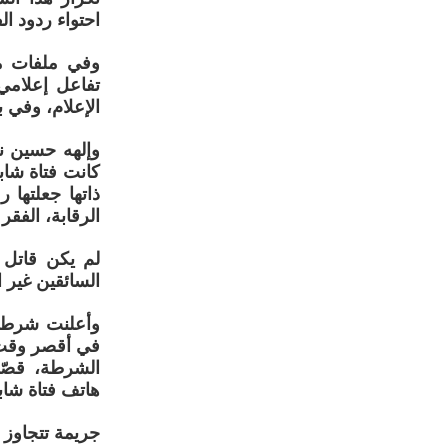
احتواء ردود ال
وفي ملفات مث
تفاعل إعلامي
الإعلام، وفي 
وإلهه حسين ن
كانت فتاة شاب
ذاتها جعلتها 
الرقابة، الفقر
لم يكن قاتل 
السائقين غير 
وأعلنت شرطة 
في أقصر وقت م
الشرطة، قصّر
هاتف فتاة شابة 11 يومًا
جريمة تتجاوز 