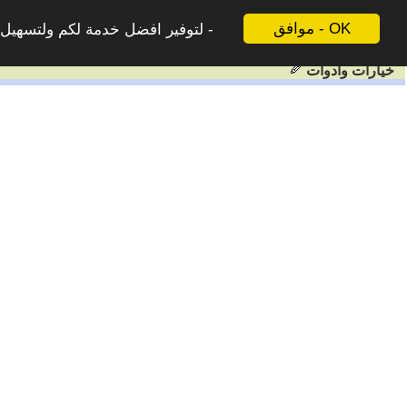
موافق - OK
لتوفير افضل خدمة لكم ولتسهيل ع
خيارات وادوات