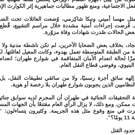
فعل الاجتماعية، ومنع ظهور مطالبات جماهيرية إثر الكوارث الإن
ل مهسا أميني ونيكا شاكِرمي، وُضعت العائلات تحت الضغ
. فُرضت إجراءات أمنية مشددة خلال مراسم التشييع، قُطع
بعض الحالات صُدرت شهادات وفاة مزوّرة.
جاد، بخلاف بعض الضحايا الآخرين، لم تكن ناشطة مدنية ول
ة من الطبقة المتوسطة تعمل بهدوء، وكانت المعيل لعائلتها. 
رمزًا لحالة انعدام الأمان المتفاقمة في شوارع طهران؛ انعدا
 البنيوي، وفوضى قطاع النقل العام.
إلهه سائق أجرة رسميًا، ولا من سائقي تطبيقات النقل، بل 
النظاميين الذين يجوبون شوارع طهران بلا رخصة أو هوية.
التحقيقات الجنائية في طهران أن المجرم لديه سوابق جنائي
مكن. ومع ذلك، لا يزال الرأي العام مقتنعًا بأن الجهات المسؤ
ت في منع وقوع مثل هذه الجريمة. وكثيرون يتساءلون: "ل
؟".
حدود القتل