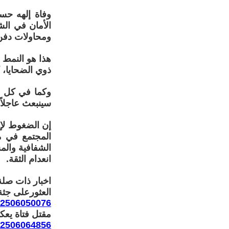
وفاة إلهه حسي
الأمان في الش
ومحاولات دفن
هذا هو النمط 
ذوي الضحايا، 
وكما في كل مر
سينبعث عاجلاً أ
إن الضغوط لإ
المجتمع في م
الشفافية والم
انعدام الثقة.
اخبار ذات صلة
العثورعلى جثة 
202506050076
مقتل فتاة يعك
202506064856