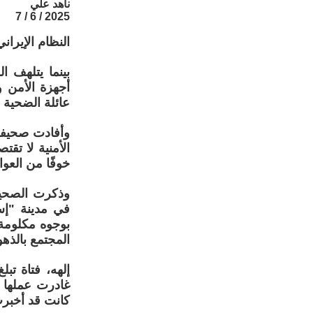
ناهد علي
2025 / 6 / 7
النظام الإيران
بينما يتلهف 
أجهزة الأمن و
عائلة الضحية 
الأمنية لا تق
خوفًا من العو
في مدينة "إس
بوجوه مكلومة 
المجتمع بالذه
كانت قد أخبرت عائلتها: "