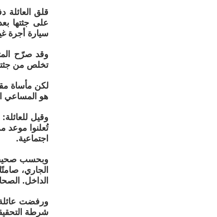
قلق العائلة دف
على جثتها بع
سيارة أجرة غي
وقد صرّح المت
تخلص من جثته
لكن مأساة مقت
هو المساعي ال
وقيل للعائلة: 
تُعلنوا موعد م
اجتماعية.
الجاري، صامتً
الداخل. الصحا
ورفضت عائلة إ
شرطة التحقيقات