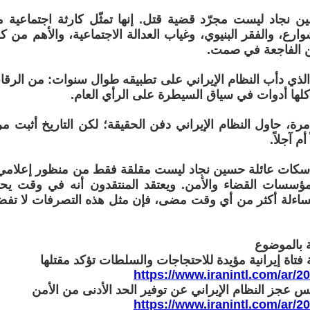
ن نجاد ليست مجرّد قضية قتل. إنها تمثّل كارثة اجتماعية متع
وارع، والفقر البنيوي، وغياب العدالة الاجتماعية، والأهم من ك
 الفاجعة في صمت.
الذي دأب النظام الإيراني على تطبيقه طوال سنوات: من الرقابة 
كلها أدوات في سياق السيطرة على الرأي العام.
ة، حاول النظام الإيراني دفن الحقيقة؛ لكن التاريخ أثبت مر
م آجلاً.
سكات عائلة حسين نجاد ليست مقلقة فقط من منظور إعلامي؛ 
ؤسسات القضاء والأمن. ويعتقد المنتقدون أنه في وقت يحتا
ساءلة أكثر من أي وقت مضى، فإن مثل هذه التصرفات لا تفضي 
 بالموضوع
فتاة إيرانية مؤيدة للاحتجاجات والسلطات تؤكد مقتلها
https://www.iranintl.com/ar/
س عجز النظام الإيراني عن توفير الحد الأدنى من الأمن
https://www.iranintl.com/ar/