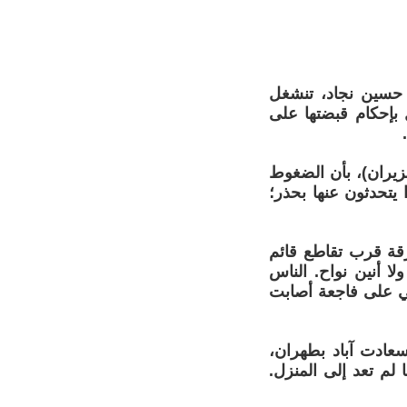
 حسين نجاد، تنشغل
 بإحكام قبضتها على
نية، في تقريرها الصادر يوم السبت 7 يونيو (حزيران)، بأن الضغوط
يتحدثون عنها بحذر؛
 على أحد الأزقة قرب تقاطع قائم
 أنين نواح. الناس
قي على فاجعة أصابت
بمنطقة سعادت آباد بطهران،
 لكنها لم تعد إلى المنزل.