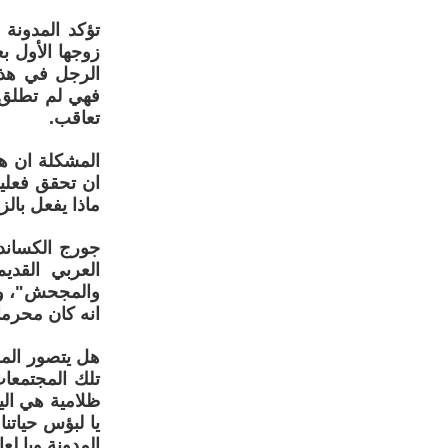
تؤكد المدونة
زوجها الأول 
الرجل في هذه
فهي لم تطلق 
تعاقب.
المشكلة ان ه
ماذا يفعل بال
جورج الكساندر
العربي القدي
والمجحش"، وي
انه كان محرما
هل يتصور المر
ظلامية هي الي
يا لبؤس حياتن
المدونة ويا لعا