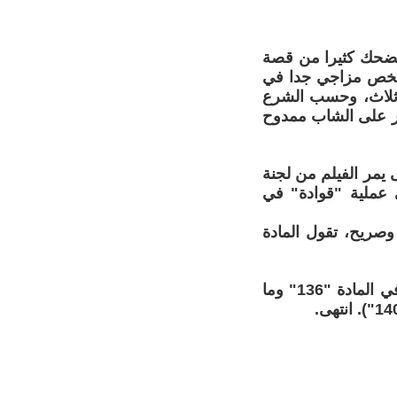
ا نضحك كثيرا من قصة
شخص مزاجي جدا في
ت ثلاث، وحسب الشرع
يار على الشاب ممدوح
يمر الفيلم من لجنة
ي عملية "قوادة" في
وصريح، تقول المادة
(ولو طلق زوجته ثلاثا لا يجوز له الزواج منها حتى تتزوج غيره على ما يأتي في المادة "136" وما