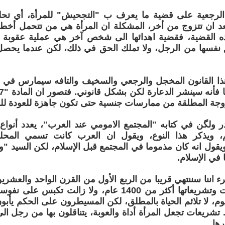
 الرجعية على قضية ما يعرف ب "التجحيش" للمرأة، أي تحلي
بعد ان تتزوج من أخر، المشكلة ان المرأة هي من تتحمل أخط
 القضية، فقضية اهدائها الى شخص آخر هي عملية عقوبة له
نفسها من الرجل، ولا تملك الحق في ذلك، لكن عندما يحصل ا
ذا القانون المخجل والرجعي والسخيف والتافه سيمارس في ال
زوجة المطلقة من ممارسات جنسية حتى تكون جاهزة للعودة للر
 ولگن في كتابه "المجتمع الامومي عند العرب"، يعدد أنواع
م، ويذكر هذا النوع، ويقول ان العرب كانت تسمي المحل
قول انه كان مذموما في المجتمع قبل الإسلام، لكن السيد "
 في الإسلام.
ء اننا سننتهي قريبا من الربع الأول من القرن الواحد والعشرين
تلك المجتمعات وتشريعاتها أكثر من 1400 عام، ولا زالت 
وم، لا تلائم الحياة بالمطلق، لكن المسيطرون على الحكم يأبون
ا. تشريعات تجعل المرأة أداة والعوبة، يتناقلون بها من رجل ال
رها.