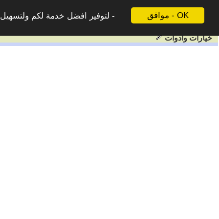
موافق - OK
لتوفير افضل خدمة لكم ولتسهيل ع
خيارات وادوات