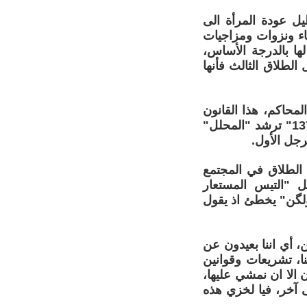
ل عودة المرأة الى
اء ونزوات ومزاجيات
ا بالدرجة الأساس،
لطلاق الثالث فأنها
محاكم، هذا القانون
ان تحقق فعليا فأنه سينشر الدعارة لكن بشكل قانوني. فتصور ان المادة "137" ترشد "المحلل"
جل الأول.
 الطلاق في المجتمع
ل "التيس المستعار
ولگن" يخطئ اذ يقول
، أي اننا بعيدون عن
تكبس على نفوسنا، تشريعات وقوانين
 الا ان نمشي عليها،
ى آخر، فيا لخزي هذه