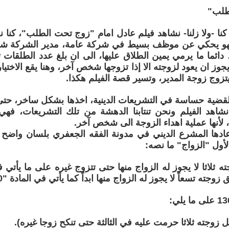
طلب"
ات كنا -ولا زلنا- نشاهد فيلم عادل امام "زوج تحت الطلب"، كن
 فهو يحكي عن موظف بسيط في شركة عامة، مدير الشركة 
، دائما ما يرمي يمين الطلاق عليها، الى ان بلغ عدد الطلقا
 يجوز ان يعود لزوجته الا إذا تزوجها شخص آخر، وهنا يقع الاخت
يتزوج زوجة المدير، وتسير قصة الفيلم هكذا.
قضية حساسة في التشريعات الدينية، اخذها بشكل ساخر، حتى 
 نشاهد الفيلم ونحن تنتابنا الدهشة من تلك التشريعات، فه
ية، لأنها عملية اهداء الزوجة الى شخص آخر.
عادها المشرع الديني في مدونة الفقه الجعفري بلسان واضح 
جته تسعاً لا يجوز له الزواج منها ابداً كما يأتي في المادة "140"). انتهى.
 زوجته ثلاثا حرمت عليه في الثالثة حتى تنكح زوجا غيره).