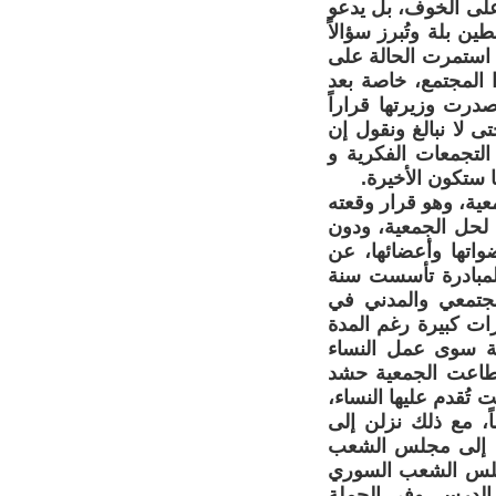
على الخوف، بل يدعو
 بلة وتُبرز سؤالاً
 استمرت الحالة على
المجتمع، خاصة بعد
درت وزيرتها قراراً
 لا نبالغ ونقول إن
التجمعات الفكرية و
ا ستكون الأخيرة.
الجمعية، وهو قرار وقعته
24/1/20 دون تقديم أي سبب لحل الجمعية، ودون
واتها وأعضائها، عن
المبادرة تأسست سنة
مجتمعي والمدني في
زات كبيرة رغم المدة
جهة سوى عمل النساء
تطاعت الجمعية حشد
قدم عليها النساء،
ً، مع ذلك نزلن إلى
ها إلى مجلس الشعب
مجلس الشعب السوري
 الدرس. وفي الحملة