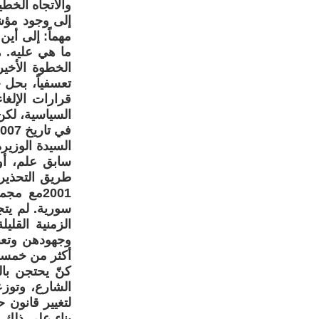
والاتجاه الخط
إلى وجود مؤشر
مهماً: إلى أي
ما هي عليه. 
الخطوة الأخير
تعسفياً، بحل 
قرارات الإلغا
السياسية، لكن 
سابق علم، أو
طريق التحذير 
2001مع م
سورية. لم يتج
الزمنية القل
وجهودهن وتعب
أكثر من خمسة
كنّ يحتجن بال
الشارع، وتوز
لتغيير قانون
بناء على ذلك