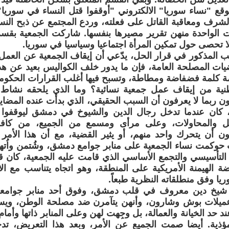
وقع "نساء سوريا" الالكتروني "أوقفوا قتل النساء في سوريا"
لشرف ومعاقبة القاتل على فعلته، وردع المجتمع عن ذبح النسا
الواحدة منهن تقرير مصيرها بنفسها. شاركت الجمعية بقسم ك
 تحصى حول تمكين المرأة اجتماعيا وسياسيا في سوريا.
ب المذكور في قرار الحل، يدّعي أن إيقاف الجمعية عن الع
ات المصلحة العامة، فإن ما يدور خلف الكواليس بعيد عن هذ
ة كلمة فضفاضة ومطاطة، وتسبح فيها أغلب القرارات الحكومي
نية من إيقاف عمل جمعية نسائية؟ وما الذي يلحقه نشاط 
ون ربما لا يعرفون أن السبب الحقيقي، الذي بدأت عنده المضا
، كان عندما تدخل رجال الدين والشيوخ في دمشق ليوقفوا 
ل والمحاولات، وعلى مرأى ومسمع من الجميع، من كافة
ون أن يتحرك واحد منهم، أو يثير القضية، مع أن هذا الأم
وكمت نساء الجمعية على منابر جوامع دمشق، وشُتمن واُتهمن 
ن التأسيسي والتجمع الأساسي الذي قامت عليه الجمعية، كان
هضة الهيمنة الأمريكية على المنطقة، وهو اتجاه يتناسب مع ا
يا وفق منطلقاته النظرية طبعاً.
شيخ دين معروف في قلب دمشق، وفوق أحد منابر جوامعها 
ميلات بوش وشارون، وأنهن يتآمرن ضد مصلحة الوطن، ويسع
د حد الخيانة والعمالة، بل وجِهت لهن وعلى المنابر ذاتها وأما
المؤذية. أيضا صمت الجميع عن الأمر، وبعد هذا التعريض، ت