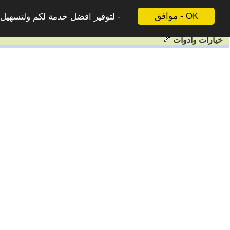
موافق - OK
لتوفير افضل خدمة لكم ولتسهيل ع
خيارات وادوات