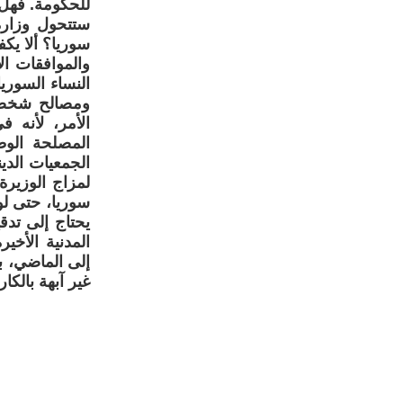
للحكومة. فهل
ستتحول وزارة
سوريا؟ ألا يكف
والموافقات ال
النساء السوري
ومصالح شخصية
الأمر، لأنه 
المصلحة الوطن
الجمعيات الدي
لمزاج الوزير
سوريا، حتى لو
يحتاج إلى تد
المدنية الأخي
إلى الماضي، ب
غير آبهة بالكا