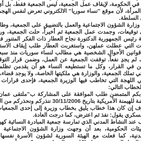
 في الحكومة، لإيقاف عمل الجمعية، ليس الجمعية فقط، بل أ
المرأة، لأن موقع "نساء سوريا" الالكتروني تعرض لنفس اله
 السلطة.
وزارة الشؤون الاجتماعية والعمل بالتضييق على الجمعية، وطالب
توقيعات، وجمدت عمل الجمعية ثم أخيراً، حلت الجمعية، ور
ت التي عطلت عملهن، واستغربت العطار طلب إيقاف الاستب
وانين الأحوال الشخصية هي مطالب لنساء سوريات منذ سبعي
 لم يجدِ نفعاً. توقفت الجمعية عن العمل، وضمن قرار التوقي
ن في القرار، وكل ما تستطيعه النساء هو أن يقدمن تظلما 
ي تملك الجمعية، والوزارة هي ملكيتها الخاصة، ولا يوجد قضاء، 
 اللهجة التي تخاطب فيها الوزيرة الجمعية، فإحدى قرارات
خطاب التالي:
ابكم المتمضن طلب الموافقة على المشاركة ب"ملتقى عمان
ريكية بتاريخ 30/11/2006 ننذركم ونحذركم من المشاركة.
ف إن كان هذا خطاب يليق بخطاب وزيرة إلى إحدى الجمعيات ال
سكري يقول: نفذ ثم اعترض، كما درجت العادة.
ف عند النشاط المدني الذي تمارسة جمعية المبادرة النسائية كهي
هيئات الحكومية، بعد أن وجهت وزارة الشؤون الاجتماعية ح
دنية، كما فعلت مع الهيئة السورية لشؤون الأسرة نفسها، 