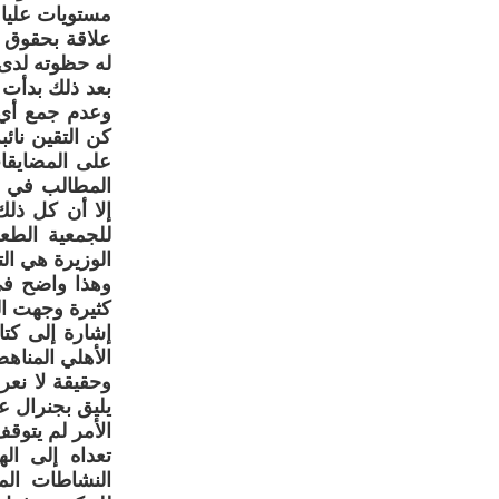
مستويات عليا
علاقة بحقوق 
له حظوته لدى
بعد ذلك بدأت 
وعدم جمع أي 
على المضايقا
المطالب في ق
إلا أن كل ذلك
للجمعية الطع
الوزيرة هي الت
وهذا واضح في
كثيرة وجهت ال
إشارة إلى كت
الأهلي المناهضة للهيمنة الأم
وحقيقة لا نعر
يليق بجنرال ع
الأمر لم يتوق
تعداه إلى ال
النشاطات الم