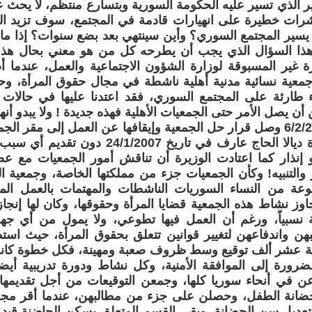
ير الذي تسير عليه الحكومة السورية وبتسارع منتظم، لا يحث 
ات خطيرة على انهيارات قادمة في المجتمع، سوف تزيد الطين
ن يسير المجتمع السوري؟ وأين سينتهي بعد بضع سنوات؟ إذا ما
هذا السؤال الذي يجب أن يطرحه كل من هو معني بحال هذا 
ة غير المسبوقة لوزارة الشؤون الاجتماعية والعمل، عندما أص
جمعية نسائية مدنية أهلية ناشطة في مجال حقوق المرأة، وحتى
ء طارئة على المجتمع السوري، فقد اعتدنا عليها في حالات 
أن يصل الأمر حتى الجمعيات الأهلية فهذه جديدة ! ولا يبدو أنه
في تاريخ 6/2/2007 وصل قرار حل الجمعية وإيقافها عن العمل إلى مقر 
السيدة الوزيرة ديالا الحاج عارف في تاريخ 07
 إنذار كما اعتادت الوزيرة أن تناقش أمور الجمعيات مع عض
والتنبيه! وكأن الجمعيات جزء من مملكتها الخاصة، وجمعية 
جموعة من النساء السوريات الناشطات والمهتمات بالعمل ال
اوز نشاط هذه الجمعية قضايا المرأة وحقوقها، وكان لها إنجا
يلة نسبياً، ورغم أن العمل فيها تطوعي، ولا يمول من أي 
هن واندفاعهن لتغيير قوانين تتعلق بحقوق المرأة، حيث اس
 عشر ألف توقيع وسط ظروف صعبة ومهينة، فكل خطوة كانت تُ
ضرورة إلى الموافقة الأمنية، وكل نشاط ودورة تدريبية أيضا
عن في أنحاء سوريا كلها، وجمعن التوقيعات من أجل تقديم
 حضانة الطفل، وحصلن على جزء من مطالبهن، عندما أقر 
 تعديل سن الحضانة. وبقي القسم المتعلق بسكن الحاضنة قيد