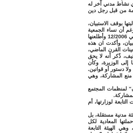
ي نشاط مدني آخر له
جمة من قبل رجل دين
تها بوقف الاستبيان،
غم أن نساء الجمعية
كن التقين نائبة رئيس الجمهورية الدكتورة نجاح العطار ذات الفكر المتنور في 12/2006 وأطلعنها
يان، وأكدت ان هذه
نات القرن الماضي،
ف، ذُكر أنه لا يحق
إلى الوزيرة، وكأن
ولا دستور أو قوانين.
 منع المشاركة، وهي
" لمنظمات المجتمع
تابعة لوزارتها، أم
ئة مدنية مستقلة، بل
ملتها المعادية لكل
وهي الهيئة التابعة