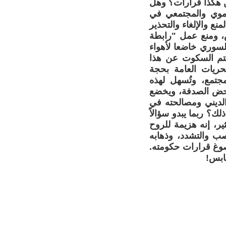
ن هكذا قرارات؟ وهل
نموي والمجتمعي في
نع والإلغاء والتحذير
ص، ومنع عمل "رابطة
لسوري خاضعا لأهواء
يتم السكوت عن هذا
حريات العامة بحجة
مجتمع، وتُسهل لهذه
بمحض الصدفة، ويخضع
لديني ومصالحته في
؟ ربما يبدو سؤالاً
ر، إنه هزيمة للروح
عصب والتشدد، وذهابه
تصوغ قرارات حكومته.
يابس!