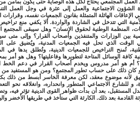
 العمل المجتمعي يحتاج لكل هذه الوصاية حتى يكون بمأمن م
 الشؤون الاجتماعية والعمل إلى عثرة في وجل العمل الت
ي الإعاقات الهائلة المتمثلة بقانون الجمعيات نفسه، وقرارات الم
أمنية التي تتدخل في الشاردة والواردة. ألا يكفي منع تراخي
ات، المنظمة الوطنية لحقوق الإنسان" وهل سيبقى المجتمع ا
 بين الوزارات والمتنفذين وأصحاب القرار؟ وإلى متى س
في الوقت الذي تحل فيه الجمعيات المدنية، ويُضيق على ال
ية، تُمنح التراخيص للجمعيات الدينية، وتُطلق يدها في ال
نية كافة الوسائل المتاحة لتطويرها وفاعليتها؟ وهل هو أمر 
ة؟ أم هو أمر مدروس ويخدم أصحاب القرار في دعم الخط ا
 كان ذلك على حساب تطور المجتمع؟ ومن هو المستفيد من ذلك
قيق لأنه موضوع معقد، لكن معرفة الخاسر أبسط من ذلك بكثي
رة، و للشارع الاجتماعي المتطور وانحداره، وانغلاقه نحو الت
دل المستقبل، بعد أن بدأت ظواهر القوى الدينية تؤثر فيه، و
رثة القادمة بعد ذلك. الكارثة التي ستأخذ في طريقها الأخضر وال