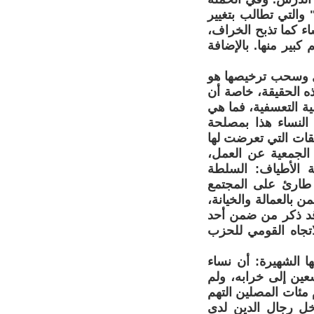
 والتي تطالب بتغيير
ء كما تذبح الخراف،
بير منها. بالإضافة
مل وسحب ترخيصها هو
ه الحقيقة، خاصة أن
ة التعسفية، فما هي
النساء هذا بمصلحة
يقات التي تعرضت لها
الجمعية عن العمل،
 الأطياف: السلطة
ر طارئ على المجتمع
بالعمالة والخيانة،
 قد ذكر من ضمن أحد
لاتجاه القومي للحزب
الشهيرة: أن نساء
ين إلى خرابه، ولم
م مئات المصلين التهم
دخل رجال الدين لدى