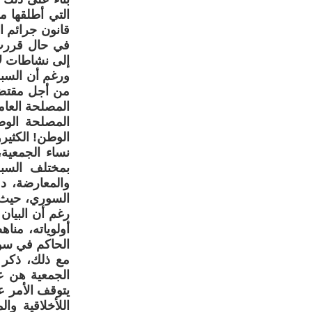
التي أطلقها م
قانون جرائم ا
في حال قررت 
إلى نشاطات لا
ورغم أن السب
من أجل مقتضي
المصلحة العام
المصلحة الوط
الوطن! الكثير
نساء الجمعية
بمختلف السب
والمعارضة، د
السوري، حيث ح
رغم أن البيا
أولوياته، منا
الحاكم في سور
مع ذلك، ذكر 
الجمعية هن ع
يتوقف الأمر عن
اللأخلاقية و