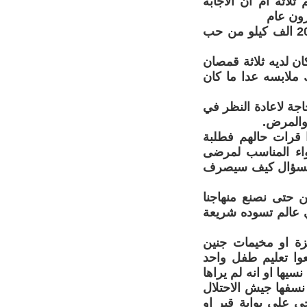
ثلاثة ام ان الاجابة
رون عام
المعادلة الرابعة: مواطن من ترمسعيا يملك كرما للزيتون انتج منه عام 2025 الف كيلو من حب
ان لديه ثلاثة قمصان
ملابسه عدا ما كان
جة لاعادة النظر في
والمرض.
ا قرات حالهم فطلبة
واء المناسب لمرضى
س السؤال كيف سيصرف
ين حتى نصنع منهاجنا
ي عالم تسوده شريعة
زة او مخيمات جنين
وا تعليم طفل واحد
سيها او انه لم يراها
نسفها جيش الاحتلال
على بوابة قبر او