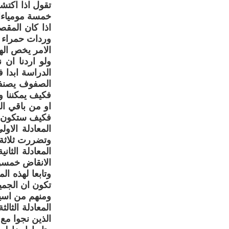
تقول اذا اكتشف
خمسة مومياءات
اذا كان المقص
وردات حمراء 
الامر يخص اله
ولو اردنا ان 
الدراسة ابدا
الصفوف يصنفو
فكيف يمكننا 
او من باقي ا
فكيف ستكون معا
المعادلة الاو
وتضررت ثلاثة 
المعادلة الث
الانقاض خمسو
وتابعا لهذه ا
تكون ان الجم
ومنهم من اسي
المعادلة الثا
الذين نجوا مع 