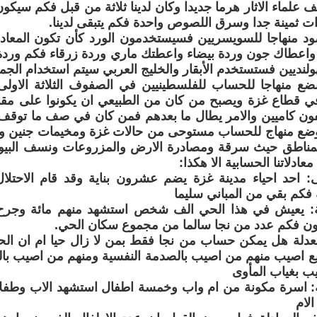
 علماء الاثار هرما جديدا وكان لدينا ثلاثة من قبل فكم سيكون لد
 ثمينة جدا وسرق اللصوص واحدة فكم يتبقى لدينا.
ود منهاجا للسويسريين فسيستخدمون الورد كأن تكون المعادلة 
واعطاك جون وردة بيضاء واعطتك ماري وردة زرقاء فكم وردة 
ولنديين فستستخدم الأبقار والخليج العربي سيتم استخدام الجم
نضع منهاجا للحساب للفلسطينيين في الصفوف الثلاثة الاولى 
 في قطاع غزة ويصبح من كان من الطبيعي ان يكونوا على مق
ن كاميين والامر يطال ما بعدهم فمن كان في صف ما توقف ث
وضع منهاج للحساب مستوحى من حالات غزة ومخيمات جنين 
لمناطق حيث سرقة ومصادرة الارض والمزروعات ونسف البيوت 
دلاتنا الحسابية الا هكذا:
لى: احد احياء مدينة غزة يضم عشرون بناية وقد قام الاحتلا
فكم بقي من المباني سليما
انية: يعيش في هذا الحي الف شخص استشهد منهم مائة وجرح 
ن فكم عدد من نجا سالما من مجموع سكان الحي.
لمعدلة هل يمكن حساب من نجا فقط بمن لا زال حيا ام ان الح
يع اصيب منهم من اصيب بالصدمة النفسية ومنهم من اصيب با
ب بغياب المأوى
لثة: اسرة مكونة من ام واب وخمسة اطفال استشهد الاب وطفل
الام