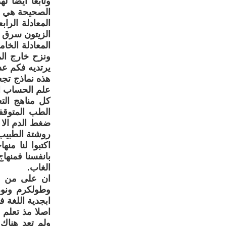
وتابعا ايضا ل
الصحيحة هي " 
الزيتون سرق 
المعادلة الخا
ونزح خارج ال
يرتديه فكم عدد
هذه نماذج تجع
علم الحساب ا
كل مناهج الت
الطب المتوقف
ضغط الدم الا
روشتة الطبيب 
اكتبوا لنا من
بانفسنا فمنها
الغاب.
ان على من سي
وطولكرم ونور
ابجدية اللغة ف
اصلا مذ تعلم 
ولم تعد هناك