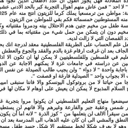
هذه المعادلة فهل يجوز القول ان عدد الاطفال الذين نجوا هم 
لا احد " فمن عاش منهم اهوال التجربة كبر بالحد الادنى عش
منه المستوطنين خمسمائة فكم بقي للمواطن من الزيتون
مسة طفل من مخيم جنين هدم الاحتلال بيته ودمروا مقتنياته وك
مخيم دون ان يتمكن من حمل شيء من مقتنياته بما في ذلك 
 القمصان التي لا زالت لديه.
ل علم الحساب على الطريقة الفلسطينية معقد لدرجة انك بحا
لجاف بعد ان غرقت ارقام غزة بالدم والفقد والجوع والعطش 
عليم في فلسطين وللفلسطينيين لا يمكن لها ان تكون الا اذ
ين عن دراسته في جامعات غزة لا يمكنهم الاجابة عن الد
 باجابة واحدة " لا دواء " ولن يجيب طالب الصيدلة عن نف
الا بجواب واحد " الصيدلية فارغة او قصفت ".
هاجا من حياتنا لا من بروتوكول اليونسكو والا فاننا سنبقى امي
ج السلام المذبوح لا يمكن ان يعيش على اوهام لا مكان لها ف
ضعوا منهاج التعليم الفلسطيني ان يكونوا مروا بتجربة غ
 شمس وعقبة جبر والفارعة وغيرهم والا فانهم لن يستطيع
من سيقرأ الالف لن يتعلمها من " كوز الذرة " لانه اما أن يكون ن
النطق والمشي الى ان كان عليه الذهاب الى المدرسة بعد ان 
 وهو لا يعرف شكلا لخط مستقيم الا شكل جسد طفل مسجى 