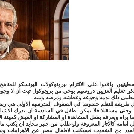
طينيين وافقوا على الالتزام ببروتوكولات اليونسكو للمناه
ن تعليم الغزيين دروسهم بوحي من بروتوكول ثبت ان لا وجود
سطيني ذلك بدمه وجوعه وعطشه ومرضه وبيته.
 طريقة للتعلم خصوصا في الصفوف المدرسية الاولى هي ربط م
ا وحتى مستقبلا فلا يمكن لطفل في السادسة ان يدرك الاشيا
ا يراه ويعرفه بفعل المشاهدة او المشاركة او العيش كمهنة الا
ماثل امامه كالاثار المعروفة ولو طلب من خبير محايد ان يكتب
لى لعدد من الشعوب فسيكتب لاطفال مصر عن الاهرامات و