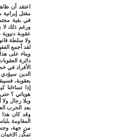
اعتقد أن ظاه
مقتل إيرانية 
في بقية مجتم
ورغم ذلك لا ب
عقوبة دنيوية 
ولا سلطة قانون
لقد أجمع الفقه
وبناء على هذ
دائرة العقوبا
الأفراد في خص
الدين سيؤدي 
بعقوبة، فسيبقى
إذا تساءلنا ك
هوياتي ؟ حتى 
وبلا رجال ولا 
بعد الحرب الع
وقد كان هذا ا
المقاومة بلبا
من جهة، وجسد
تمكّن الإخوان