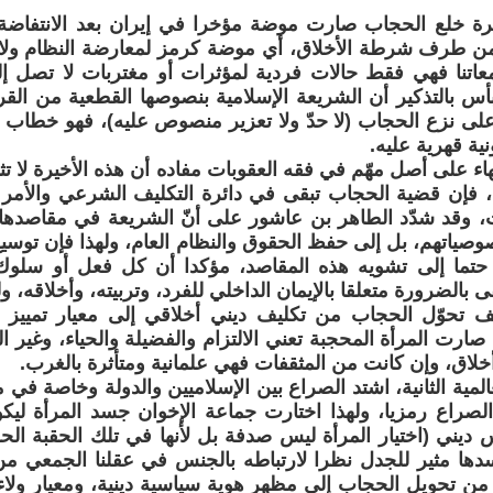
رة خلع الحجاب صارت موضة مؤخرا في إيران بعد الانتفاضة 
من طرف شرطة الأخلاق، أي موضة كرمز لمعارضة النظام ولاية 
عاتنا فهي فقط حالات فردية لمؤثرات أو مغتربات لا تصل إ
أس بالتذكير أن الشريعة الإسلامية بنصوصها القطعية من القرآن 
على نزع الحجاب (لا حدّ ولا تعزير منصوص عليه)، فهو خطاب د
ية قهرية عليه.
اء على أصل مهّم في فقه العقوبات مفاده أن هذه الأخيرة لا تثب
ا، فإن قضية الحجاب تبقى في دائرة التكليف الشرعي والأم
ت، وقد شدّد الطاهر بن عاشور على أنّ الشريعة في مقاصدها 
وصياتهم، بل إلى حفظ الحقوق والنظام العام، ولهذا فإن توسيع
حتما إلى تشويه هذه المقاصد، مؤكدا أن كل فعل أو سلوك
 بالضرورة متعلقا بالإيمان الداخلي للفرد، وتربيته، وأخلاقه، 
يف تحوّل الحجاب من تكليف ديني أخلاقي إلى معيار تمييز إي
صارت المرأة المحجبة تعني الالتزام والفضيلة والحياء، وغير ال
أخلاق، وإن كانت من المثقفات فهي علمانية ومتأثرة بالغرب.
المية الثانية، اشتد الصراع بين الإسلاميين والدولة وخاصة ف
لصراع رمزيا، ولهذا اختارت جماعة الإخوان جسد المرأة ليك
س ديني (اختيار المرأة ليس صدفة بل لأنها في تلك الحقبة الح
ها مثير للجدل نظرا لارتباطه بالجنس في عقلنا الجمعي من
 من تحويل الحجاب إلى مظهر هوية سياسية دينية، ومعيار ولا