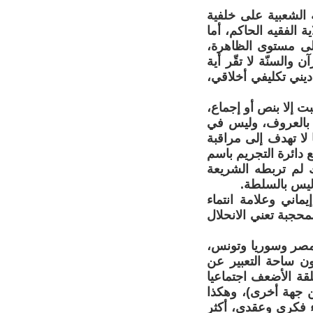
الشعبية على خلفية
الفقيه الحاكم، أما
لى مستوى الظاهرة،
والسنّة لا تقّر أية
يني تكليفي أخلاقي،
ت إلا بنص أو إجماع،
ر بالعروف، وليس في
لا تهدف إلى مراقبة
 دائرة التجريم باسم
 لم تربطه الشريعة
وليس بالسلطة.
ماني وعلامة انتماء
محجبة تعني الانحلال
ي مصر وسوريا وتونس،
ون ساحة التعبير عن
لقة الأضعف اجتماعيا
 جهة أخرى)، وهكذا
ء فكري وعقدي، أكثر