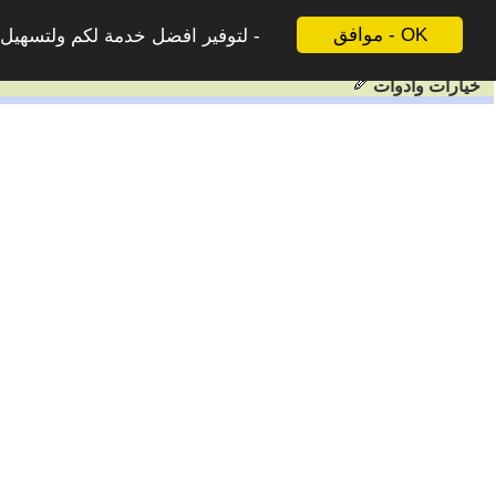
موافق - OK
لتوفير افضل خدمة لكم ولتسهيل ع
خيارات وادوات