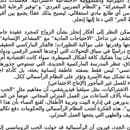
رد الليبرالية والمسؤولية الاجتماعية الاشتراكية. فجسدَت 
ية المشتركة" و"النظام الضريبي الفردي" و"توفير الرعاية ال
من أي طابع مادي استغلالي، ليصبح بذلك عقدًا يجمع بين أفرا
الحر" التي دعا إليها إنجلز.
يمكن النظر إلى أفكار إنجلز بشأن الزواج كمجرد عقيدة جامدة
شف عن تداخل "الاحتياجات المادية" مع "المشاعر الإنسانية".
تها وقدرتها على مواكبة التطورات؛ فالفكر الماركسي الحقيقي
 دراسيًا في سياق التحولات التي أوجدها العصر الرقمي ودولة
سان يبدأ بتفكيك كافة أشكال السيطرة، سواء كانت اقتصادية أم ث
اق، تنظر المدرسة الماركسية الجديدة، التي تستوحي جذورها
نسي" ليس فقط بصفته عاطفة إنسانية بحتة، بل كأداة اجت
ة تشكل بنية الأسرة وتؤثر على النظام الرأسمالي ككل.
لعمل غير المأجور (الإنتاج الاجتماعي)
الاشتراكيات، مثل سيلفيا فيديريتشي، أن مفاهيم مثل "الحب"
لنساء بآلاف الساعات من العمل المنزلي المجاني. عوضاً عن المط
دورهن في إدارة البيت وتربية الأطفال، تُقنع النساء بأن هذا
". هذه الفكرة تُجنب النظام الرأسمالي والحكومات دفع تكال
يف والطهي التي ينتجها العمل المنزلي.
ون الجدد، فيرون أن الرأسمالية قد حولت الحب الرومانسي 