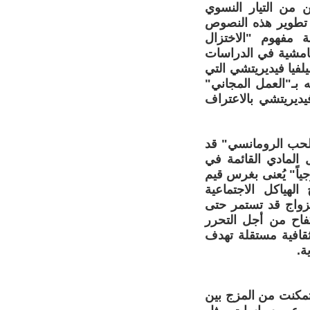
 من التيار النسوي
 تطوير هذه النصوص
ة مفهوم "الاختزال
هامشية في الدراسات
لفيا فيديريتشي التي
ه بـ"العمل المجاني"
يديريتشي بالاعتراف
لحب الرومانسي" قد
 المادي القائمة في
وجياً" يُعنى بغرس قيم
لهياكل الاجتماعية
لزواج قد تستمر حتى
فاح من أجل التحرر
 ثقافية مستقلة تهدف
ة.
 تمكنت من المزج بين