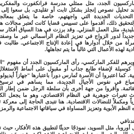
اركسيون الجدد، مثل ممثلي مدرسة فرانكفورت والمفكرين
ند تحليل نصوص إنجلز بشكل ثابت أو تقليدي، بل سعوا إلى
لتحديات الجديدة التي واجهتهم، خاصة ما يتعلق بمعالج
لتحقيق ذلك، أقدموا على تسييس قضايا كانت تُعتبر مجالات 
تقليدية، مثل العمل المنزلي. وقد برزت في هذا السياق أفكار سي
جديداً لدور الزواج في تعزيز النظام الرأسمالي عبر ما وصفت
مرأة من خلال أدوارها في إعادة الإنتاج الاجتماعي. طالبت ف
دية لهذه الأعمال التي غالباً ما يتم تجاهلها.
يرهم للفكر الماركسي، رأى الماركسيون الجدد أن مفهوم "ا
اً كوسيلة لإضفاء طابع جذاب أو مقبول على أنماط الاستغلال
ية. كما اعتبروا أن الأسرة تُمارس دوراً باعتبارها "جهازاً أيديول
صياع في نفوس الأجيال الجديدة، مما يساهم في ترسيخ ا
القائمة. وأقروا من جهة أخرى بأن سلطة الرجل ضمن إطار ا
تغيرات جوهرية في النظام الاقتصادي، وهو ما يجعل الك
اً ومكملاً للنضالات الاقتصادية. هنا تتبدى الحاجة إلى معركة
النظم الأبوية وتعزيز المساواة في سياقاتها الاجتماعية والرمزي
ندنافي
أوروبا، مثل السويد، نموذجًا حديثًا لتطبيق هذه الأفكار، حيث