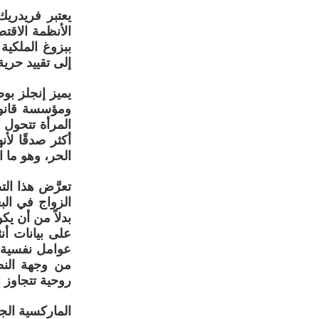
يعتبر فريدريك
الأنظمة الاقتص
ببزوغ الملكية
إلى تقييد حرية
يميز إنجلز بو
ومؤسسة قانون
المرأة تتحول 
أكثر صدقًا لأ
الحر، وهو ما 
تعرَّض هذا ال
الزواج في الب
بدلاً من أن ي
على بيانات أن
عوامل نفسية و
من وجهة النظر
روحية تتجاوز 
الماركسية الج