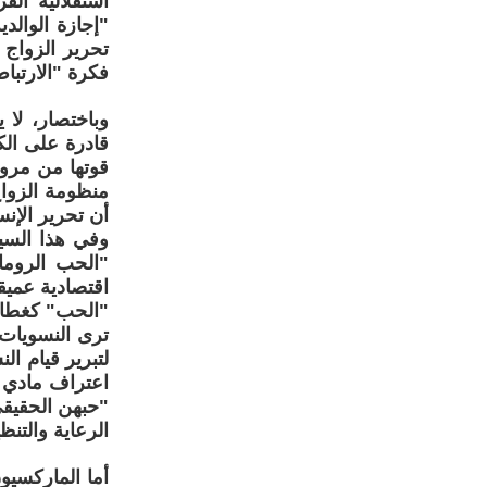
استقلالية الف
"إجازة الوالد
تحرير الزواج 
فكرة "الارتباط 
وباختصار، لا 
قادرة على الك
قوتها من مرون
منظومة الزواج
أن تحرير الإن
وفي هذا السي
"الحب الروما
اقتصادية عميق
"الحب" كغطاء ل
ترى النسويات 
لتبرير قيام ا
اعتراف مادي ب
"حبهن الحقيقي
الرعاية والتنظ
أما الماركسي