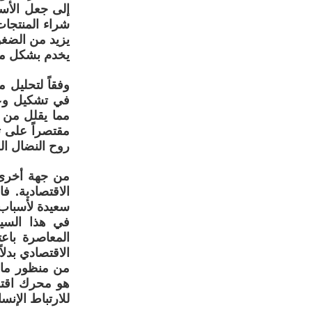
إلى جعل الأسر
شراء المنتجات
يزيد من الضغو
يخدم بشكل مبا
وفقاً لتحليل 
في تشكيل وعي 
مما يقلل من ا
مقتصراً على ت
روح النضال ال
من جهة أخرى،
الاقتصادية. 
سعيدة لأسباب 
في هذا السي
المعاصرة باع
الاقتصادي بدلاً
من منظور مار
هو محرك اقتص
للارتباط الإن