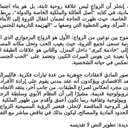
 إنجلز أن الزواج ليس علاقة روحية ثابتة، بل هو بناء اجتماع
ادية. في كتابه "أصل العائلة والملكية الخاصة والدولة"، يربط 
 الخاصة، حيث ظهرت الحاجة لضمان انتقال الثروة إلى الأبناء
 المرأة، وهي الخطوة التي وصفها بـ "الهزيمة التاريخية للجنس ا
ضوح بين نوعين من الزواج: الأول هو الزواج البرجوازي الذي 
ية تسعى لجمع الثروة، حيث يغيب الحب وتحل مكانه المصالح
إلى "خادمة كبرى" داخل المنزل. والثاني هو علاقات الطبقة الع
نها بعيدة عن هوس الميراث الكبير، وتعتمد على "الحب الجنسي
انعكس في حياته الشخصية.
تصور المادي لانتقادات جوهرية من عدة تيارات فكرية. فالليبرا
عد الاقتصادي ويؤكدون أنه عقد مدني يقوم على إرادة الأفراد
كون مجرد انعكاس لصراع الطبقات. من جانب آخر، ينتقد الاتجاه ا
ثروبولوجية قديمة، مشيرًا إلى أن النظام الأبوي وسلطة الرج
بيولوجية وثقافية ربما تكون أعمق وأقدم من ظهور الملكية ال
 الروحية المناقضة لإنجلز، فتعتبر الرؤية المسيحية الزواج
الحدود المادية والمصالح، ليكون بذلك في تناقض مباشر مع التف
ديدة: تطوير النص لا تقديسه