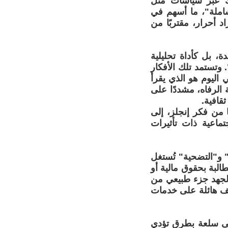
ذلك عبر سياسات مثل
شاملة"، ما أسهم في
د أحرار، مقتربًا من
، بل كأداة تحليلية
 وتستمد تلك الأفكار
 اليوم هو الذي يقرأ
 الرفاه، مشددًا على
قافية.
 من فكر إنجلز، إلى
ماعية ذات تأثيرات
 و"التضحية" تُستغل
البة بحقوق مالية أو
 الجهد جزء طبيعي من
يف هائلة على خدمات
إلى سلعة بطرق تؤدي