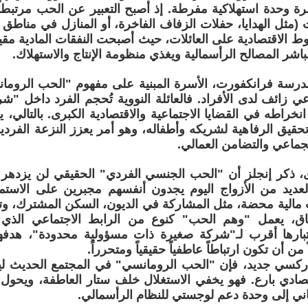
ة وحدة استهلاكية مفرطة. إذ أصبح التعبير عن الحب مرتبطا
 (مثل الهدايا، حفلات الزفاف الفاخرة، أو المنازل في مناطق 
ط الاقتصادية على العائلات، حيث أصبحت النفقات المادية مقياسا
شر المصالح الرأسمالية ويغذي منظومة الإنتاج والاستهلاك.
مدرسة فرانكفورت، الأسرة المبنية على مفهوم "الحب الرومان
زائف لدى الأفراد. فالعائلة النووية تُحجم الفرد داخل "ش
نخراطه في القضايا الاجتماعية والاقتصادية الكبرى. بالتالي
حقيق الرفاهية لشريكه وأطفاله، وهو أمر يعزز النزعة الفردي
جماعي والتضامن العمالي.
 ذكر إنجلز أن "الحب الجنسي الفردي" الحقيقي لن يزدهر م
فالعديد من الأزواج اليوم يجدون أنفسهم مجبرين على الاست
مالية محضة، مثل المشاركة في الديون، السكن المشترك، وتكال
اق، يعمل "وهم الحب" كنوع من الرابط الاجتماعي الذي 
تبارها أقرب لـ"شركة صغيرة ذات مسؤولية محدودة"، هدفها 
 من أن تكون ارتباطاً عاطفياً حقيقياً ومتحرراً.
كسي جديد، فإن "الحب الرومانسي" في المجتمع الحديث ل
ادي بارع. فهو يخفي الاستغلال خلف ستار العاطفة، ويحو
ساني إلى وحدة دعم لوجستي للنظام الرأسمالي.