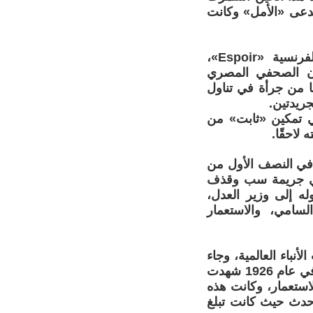
تدعى «الأمل» وكانت
صدرت باللغة الفرنسية وكانت تحمل اسم الجريدة الأسبوعية لكن بالفرنسية «Espoir»،
ان الصحفي المصري
ا من جرأة في تناول
ريدتين.
ي تمكين «ثابت» من
لاحقًا.
 في النصف الأول من
 في جريمة سب وقذف
ه إلى وزير العدل،
سامي، والاستعمار
أنباء العالمية، وجاء
على لسانها، تعليقًا على هذا الحادث «إنها تهمة لا أنفيها وشرف لا أدعيه»، وفي عام 1926 شهدت
استعمار، وكانت هذه
 حدث حيث كانت تبلغ