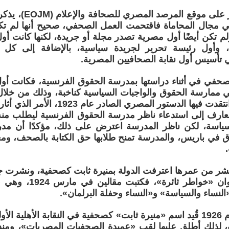
في مقالٍ نُشر على موق
ي مجال المحاماة فاقتحمت العمل الصحفي، صحيح أنها لم ت
تكن أيضًا أول مصرية تصدر مجلة أو جريدة، لكنها كانت أول
، وأول رئيسة تحرير لجريدة سياسية، بالإضافة إلى كل ذ
تأسيس أول نقابة الصحافيين المصرية.
صحفي في أثناء دراستها بمدرسة الحقوق الفرنسية، فكانت أول
 ممارسة الحقوق والواجبات السياسية كناخبة، وذلك من خلال م
الصحف التي انتقدت فيها الدستور المصري 
معارف إلى استدعاء ناظر مدرسة الحقوق الفرنسية ليطلب منه
لسياسة، لكن ناظر المدرسة اعترض على ذلك، مؤكدًا أن مد
 في باريس، والمدرسة تمنح طلابها حق الكتابة بالصحف، وم
ر من عمرها اعترفت الدولة بمنيرة ثابت كصحفية، ونشرت جريد
في عمود بعنوان «خواطر 
النساء والسياسة» و«النساء وحفلة البرلمان».
وفي صيف عام 1926 قُيد اسم «منيرة ثابت» كصحفية في النقابة الأهلي
، لذلك أطلق عليها لقب «عميدة الصحفيات المصريات»، ومنذ