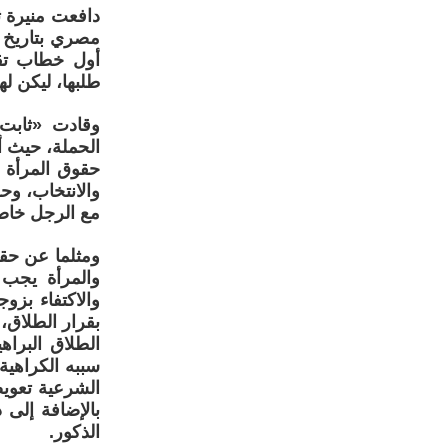
دافعت منيرة ث
أول خطاب تقد
طلبها، ليكن ل
وقادت «ثابت»
الحملة، حيث 
حقوق المرأة 
والانتخاب، وح
مع الرجل خاصة
ومثلما عن حقو
والمرأة يجب 
والاكتفاء بزو
بقرار الطلاق،
الطلاق البراه
سببه الكراهية
الشرعية تعويض
بالإضافة إلى 
الذكور.