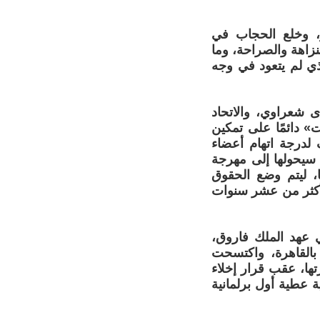
، وخلع الحجاب في
نزاهة والصراحة، وما
ي لم يتعود في وجه
ى شعراوي، والاتحاد
ت» دائمًا على تمكين
 لدرجة اتهام أعضاء
ا سيحولها إلى مهرجة
قضيتها، ليتم وضع الحقوق
لأكثر من عشر سنوات
ي عهد الملك فاروق،
د الدائرة الثالثة بالقاهرة، واكتسحت
رتها، عقب قرار إخلاء
ة عطية أول برلمانية