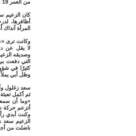
من العمر 19 عامًا.
كان الزعيم سع
أظافرها، لدر
المرأة آنذاك 
وكانت ترى «عم
لا يقل عن دو
وصديقه الزعي
التي دفعت بي 
كثيرًا في شؤ
وظل أبي يملأ 
ثم أكمل تعبئة
«وما أن سمعت
أتزعم حركة نس
وكنت أبدي رأ
الزعيم سعد زغ
ناضلت من أجله