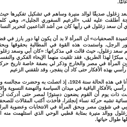
د زغلول صديقًا لوالد منيرة وساهم في تشكيل تفكيرها حيث 
جة أطلقت عليه لقب «الزعيم السفوري الجليل»، وهي كلم
أي أن سعد زغلول في رأيها كان من أشد الداعمين لتحرير النساء
يدة الصحفيات» أن المرأة لا بد أن يكون لها دور بارز في قضا
ر الرجل، واستمدت هذه القوة في المطالبة بحقوقها وبحقو
م سعد زغلول، حيث قالت في مذكراتها: «كان أبي وسعد زغلول
مبكرًا لهذا الطريق، فقد تلقيت منهما الإيحاء الفكري والنف
ون المرأة في مصر والخارج وذكر لي بصفة خاصة تاريخ حركة 
رأسي بهذه الأفكار حتى كاد أن ينفجر، وقد تلقفني الزعيم
سعد زغلول وأنا في هذه الحالة سنة 1924، إذ اتصلت به
 رأسي بالأفكار الباقية في ميدان السياسة والنهضة النسوية وال
 ذات يوم أن القوم يضعون دستورًا لمصر حتى أدركت أن 
ائية تشبه حركة نساء إنجلترا، فأخذت أكتب المقالات للصحف 
يي في شؤون مصر وبحق المرأة في الانتخابات وعضوية البرلم
لول ووالد منيرة بمثابة قطبي الوحي الذي استلهمت منه الم
ا طوال حياتها.