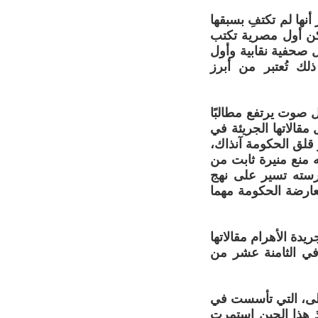
ع المرصد المصري للصحافة والإعلام (EOJM)، يذكر أنها لم تكتفِ بسبقها
كن أول مصرية تكتب
 صحفية نقابية وأول
لك تُعتبر من أبرز
 صوت يرتفع مطالبًا
قالاتها الجريئة في
الصادر عام 1923، الأمر الذي أثار قلق الحكومة آنذاك،
 منع منيرة ثابت من
رسته تسير على نهج
عارضة الحكومة مهما
ة الأهرام مقالاتها
ثائرة»، فكتبت مقالين في مارس 1924، وهي في الثامنة عشر من
ة الأولى، التي تأسست في
 هذا الحين استمرت