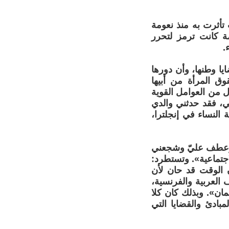
تأثرت به منذ نعومة
ة كانت ترمز لتحرر
.
يا وطنها، وأن دورها
ق المرأة من أبيها
 من العوامل القوية
سي، فقد حدثني والدي
النساء في إنجلترا،
 وحضرت مجالسه وعطف عليّ وشجعني
اجتماعية». وتستطرد:
الوقت قد حان لأن
العربية والفرنسية،
ان». وبذلك كان كلا
بادئ والقضايا التي