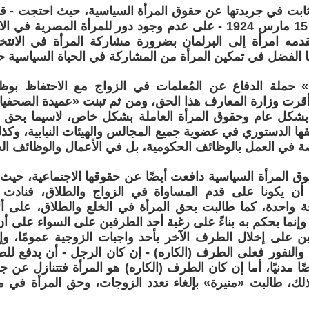
ابت في جريدتها عن حقوق المرأة السياسية، حيث احتجت - قبل
مصري بتاريخ 15 مارس 1924 - على عدم وجود دور للمرأة المصري
مه امرأة إلى البرلمان بضرورة مشاركة المرأة في الانتخا
ها الفضل في تمكين المرأة من المشاركة في الحياة السياسية حت
 حملة الدفاع عن المُعلمات في الزواج مع الاحتفاظ بو
أقرت وزارة المعارف هذا الحق، ومن ثم تبنت «عميدة الصحفي
بشكل عام وحقوق المرأة العاملة بشكل خاص، لاسيما بحق ا
قها الدستوري في عضوية جميع المجالس والهيئات النيابية، وكذ
 في العمل بالوظائف الحكومية، بل في الأعمال والوظائف الحر
ق المرأة السياسية دافعت أيضًا عن حقوقها الاجتماعية، حيث
أن يكونا على قدم المساواة في الزواج والطلاق، فنادت 
جة واحدة، كما طالبت بحق المرأة في الخلع والطلاق، على أل
 وإنما يحكم به بناءً على رغبة أحد الطرفين على السواء على
ين على إخلال الطرف الآخر بأحد واجبات الزوجية عمومًا، و
 والنفور فعلى الطرف (الكاره) - إن كان الرجل - أن يدفع لل
ًا مدنيًا، أما إن كان الطرف (الكاره) هو المرأة فتتنازل عن 
ذلك، طالبت «منيرة» بإلغاء تعدد الزوجات، وحق المرأة في مي