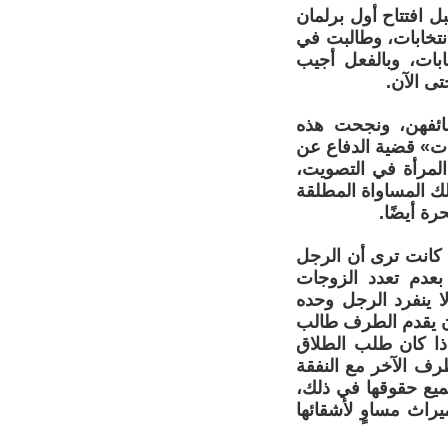
 افتتاح أول برلمان
ة في الانتخابات، وطالبت في
بات، وبالفعل أجيب
ى الآن.
ظائفهن، ونجحت هذه
ات» قضية الدفاع عن
لمرأة في التصويت،
لك المساواة المطلقة
ة أيضًا.
 كانت ترى أن الرجل
بعدم تعدد الزوجات
ا ينفرد الرجل وحده
 أن يقدم الطرف طالب
إذا كان طلب الطلاق
طرف الآخر مع النفقة
جميع حقوقها في ذلك،
راث مساوٍ لأشقائها