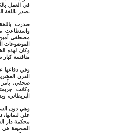
في العمل بالك
تصدر باللغة الع
واستطاعت من
مصطفى أمين ق
الموضوعات الس
وكان لهذه ال
منافسة كبار ص
وفي دفاعها ع
القرن العشري
صحفي، بأمر م
وكانت جريمت
البريطاني، وبذ
وهي دون السن ا
محكمة دار ال
الصحيفة هي من