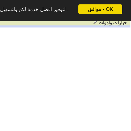
موافق - OK
لتوفير افضل خدمة لكم ولتسهيل ع
خيارات وادوات