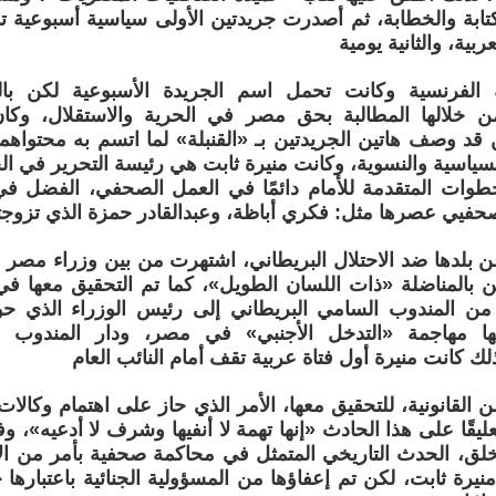
تابة والخطابة، ثم أصدرت جريدتين الأولى سياسية أسبوعية 
ربية، والثانية يومية
 خلالها المطالبة بحق مصر في الحرية والاستقلال، وك
د وصف هاتين الجريدتين بـ «القنبلة» لما اتسم به محتواهم
ياسية والنسوية، وكانت منيرة ثابت هي رئيسة التحرير في الج
خطوات المتقدمة للأمام دائمًا في العمل الصحفي، الفضل ف
حفيي عصرها مثل: فكري أباظة، وعبدالقادر حمزة الذي تزوجته 
ن بلدها ضد الاحتلال البريطاني، اشتهرت من بين وزراء مصر
ن بالمناضلة «ذات اللسان الطويل»، كما تم التحقيق معها
ن المندوب السامي البريطاني إلى رئيس الوزراء الذي حول
ها مهاجمة «التدخل الأجنبي» في مصر، ودار المندوب ال
لك كانت منيرة أول فتاة عربية تقف أمام النائب العام
لقانونية، للتحقيق معها، الأمر الذي حاز على اهتمام وكالات ال
خلق، الحدث التاريخي المتمثل في محاكمة صحفية بأمر من ال
يرة ثابت، لكن تم إعفاؤها من المسؤولية الجنائية باعتبارها