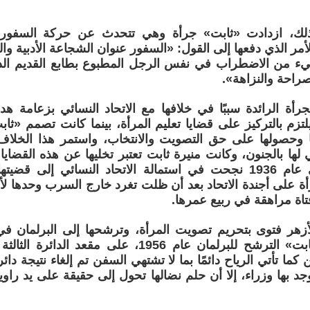
لك، ازدادت «ثابت» جرأة وهي تتحدث عن حركة السفور
أمر الذي دفعها إلى القول: «السفور عنوان الشجاعة الأدبية وال
يء من الاضطراب في نفس الرجل المطبوع بطابع القديم الذ
صراحة والنزاهة».
رأة الرائدة سببًا في خلافها مع الاتحاد النسائي بزعامة هد
لتزم بالتركيز على قضايا تعليم المرأة، بينما كانت تصمم «ثاب
ًا وحصولها على حق التصويت والانتخاب، واستمر هذا الخلاف
ئي لها بالجنون، وكانت منيرة ثابت تعتبر تخليها عن هذه القضاي
سياسية، وفي عام 1936 نجحت في استمالة الاتحاد النسائي إلى 
أة على أجندة الاتحاد بعد أن ظلت تغرد خارج السرب وحدها 
تاة مراهقة في ربيع عمرها.
أزهر فتوى بتحريم تصويت المرأة، وترشحها إلى البرلمان ف
استطاعت «ثابت» الترشح للبرلمان عام 1956، على مقع
ن كما تأتي الرياح دائمًا بما لا تشتهي السفن تم إلغاء نتيجة دائ
وجد بها وزراء، إلا أن حلم نضالها تحول إلى حقيقة على يد راوي