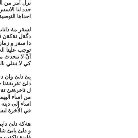
نزل أمر من ال
حدد لنا الاسس
احداها التوصية 
لسةر مة داناي
دگةل نةكةن ئا
دا سةر و زمان
توجب علينا ال
أنْ لا نتحدث 
كي لا نبتلي ب
يئ دلئ وان د
دلئ تةريقةتا 
ل ئاخرةتئ تة پ
من اساء اليهما
اساء إلى دينه
في الآخرة ليس
هةكة دلئ دا
و دلئ بابئ شا
فايدة ناكةت 