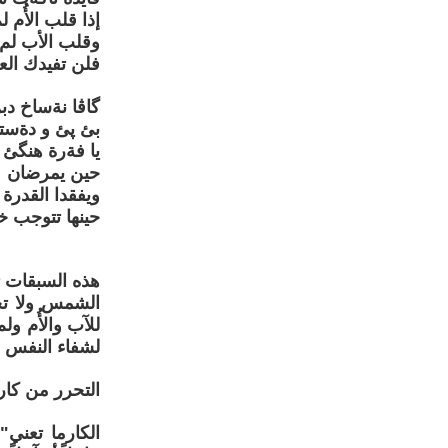
إذا قلب الأُم 
وقلب الأب لم
فلن تفيدك العب
گاڤا نةساخ دب
بئ پئ و دةست
يا فةرة هنگئ 
حين يمرضان
ويفقدا القدرة
حينها تتوجب خ
هذه السبقات 
الشمس ولا تحتا
للآب والأُم و
لشفاء النفس 
التحرر من كارم
الكارما تعني"