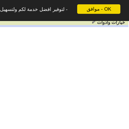
موافق - OK
لتوفير افضل خدمة لكم ولتسهيل ع
خيارات وادوات