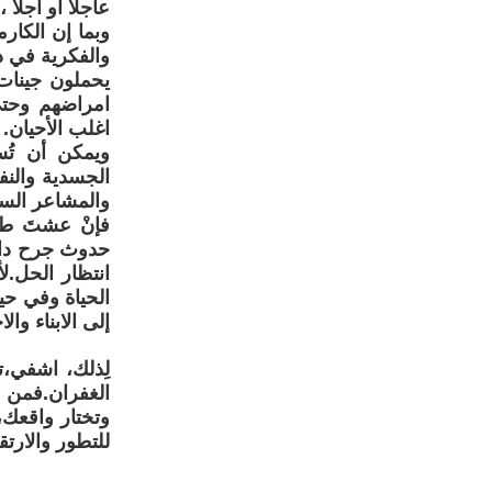
عاجلاً أو آجلاً
وبما إن الكارم
والفكرية في دو
يحملون جينات 
امراضهم وحتى 
اغلب الأحيان.
ويمكن أن تُسب
الجسدية والنف
والمشاعر السل
فإنْ عشتَ طف
حدوث جرح داخل
انتظار الحل.ل
الحياة وفي حي
إلى الابناء وال
لِذلك، اشفي،
الغفران.فمن 
وتختار واقعك،
للتطور والارتق