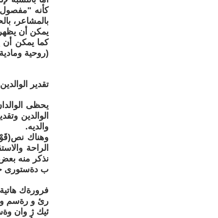
كأنه "مفصول ع
بالمشاعر، بالح
يمكن أن يظهر
كما يمكن أن ي
(روحية ومادية)
تقدير الوالدين
يحظى الوالدان
الوالدين وتقدي
والديه.
وهناك نص(قَوْ
الراحة والاست
نذكر منه بعض 
ب دةستورى خ
فرورةك هاتية 
رئ و رةسم وحة
ئيك ژ وان وةسية