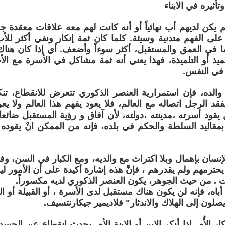
وتأثيره في الابناء
 يكن لديهم أب نهائياً أو أنه كانت لهم معه علاقات معقدة جداً
لى الفهم متدنية وسيئة. كلما كان ثمة إنكار ونفي أكثر للأ
ما في العمق والمستقبل، أكثر سوءاً وأضعف. أي إذا كان هن
لميذ أو التلميذة، فهذا يعني أنه ثمة مشاكل في الأسرة مع الأ
 في النفس.
ن والده، فإن استمرارية العنصر الذكوري تتعرض للانقطاع، تنك
فقد الرجل اتصاله مع العالم، فلا يعود يفهم هذا العالم ولا ي
 يقود أسرته ،مدينته ،دولته، لأن آفاق و رؤية المستقبل ضائ
قاليد السلطة والحكم في بلده، فإنه من الممكن انْ يقوده 
الإنسان بإهمال وبلا اكتراث مع والديه، ومع الكبار في السن، و
يحترمهم ولم يقدرهم ، فإنَّ هذه إشارة أكيدة على أن الأمور 
ات . من حيث الجوهر، يكون العنصر الذكوري لديه مكسوراً.
 أباه، فإنه لن يكون هناك مستقبل لدى الأسرة ، أو القبيلة أو الع
صلون إلى الهلاك والاندثار" فلاديمير جيكارنتسيف.
إنكار الأُم، إذا أنكر الابن أو الابنة الأم ،يحدث انقطاع عن ا