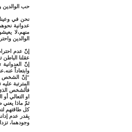
حب الوالدين 
نحن في وعينا ا
عدوانية نحوهما
منهم،لا يعيش
الوالدين واحتر
إنّ عدم احترا
عقلنا الباطن ت
إنّ العدوانية
وابتعاداً عنه.
"إنّ الشخص ا
المترتبة عليه
فألشخص الذي ل
او التعالي أو 
ثمّ ماذا يعني 
كل طاقتهم لتح
بِقدر عدم إدان
وجودهما، تزد