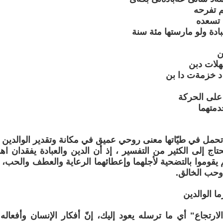
لم تفرحه
 تسعده
ادة ولو مارستها مئة سنة
ن
هلات دبن
د خزمةت دا بن
 على الحركة
دمتهما
تحمل في طيّاتها معنى روحي عميق في مكانة وتقدير الوالدي
ج إلى الكثير من التفسير ، إذ أن الدين والعبادة يفقدان اهميت
لم يقوموا بالتضحية لأجلهما وإعطائهما الرعاية والعطف والحب،
وحب الخالق.
ا الوالدين
الارتجاع" أي ما ترسله يعود إليك، إنّ أفكار الإنسان وأفعاله 