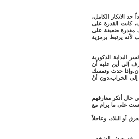
 حد الانكار الكامل،
ب، كانت القدرة على
اك مقدرة ضعيفة على
ب لأنه يرتبط برمزية
سر البداية الذكورية
عرف إلى أين عليه أن
عان.وإذا حدث وتمسك
إلى الخراب،دون أنْ
في حال أنكر معارفهم
ليست على ما يرام مع
رق أو البلاد، وعاجلاً
لجسد ، قد يعيش الشخص