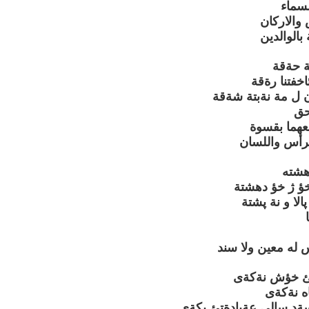
سماء
 والاركان
بالوالدين
ة حةقة
خفتنا رةقة
 ل مة نةبتة شةقة
حق
معهما بقسوة
الرأس واللسان
هشته
خؤ ژ خؤ دهشتة
الا و نة پشتة
 له معين ولا سند
يئ خؤش نةكةى
ه نةكةى
سةد سالى عةبادةتئ بكةى