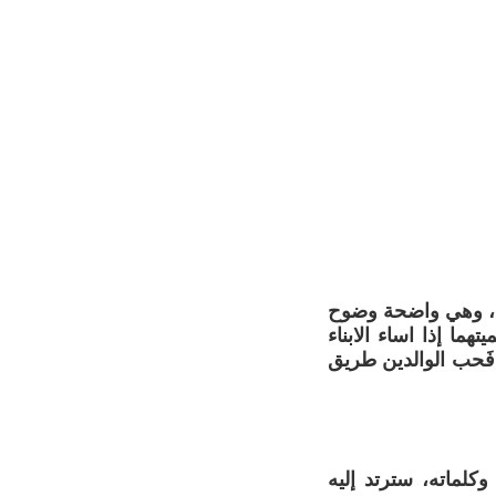
ن ، وهي واضحة وضوح
هما إذا اساء الابناء
 فَحب الوالدين طريق
وكلماته، سترتد إليه