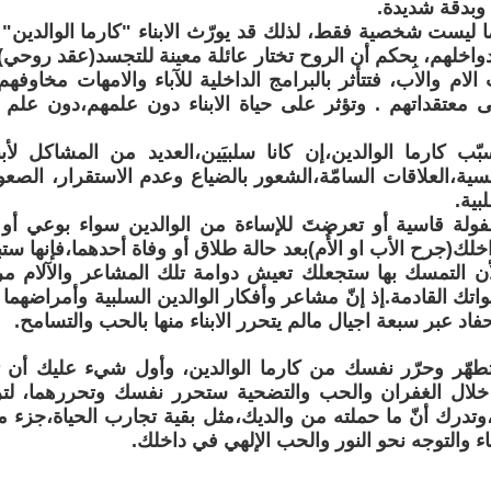
 ، وبدقة شديدة.
ا ليست شخصية فقط، لذلك قد يورّث الابناء "كارما الوالدين" أو
اخلهم، بِحكم أن الروح تختار عائلة معينة للتجسد(عقد روحي)من 
الام والاب، فتتأثر بالبرامج الداخلية للآباء والامهات مخاوفه
معتقداتهم . وتؤثر على حياة الابناء دون علمهم،دون علم الو
ّب كارما الوالدين،إن كانا سلبيَين،العديد من المشاكل لأب
سية،العلاقات السامّة،الشعور بالضياع وعدم الاستقرار، الصعوبا
بية.
ولة قاسية أو تعرضتَ للإساءة من الوالدين سواء بوعي أو 
ك(جرح الأب او الأُم)بعد حالة طلاق أو وفاة أحدهما،فإنها س
أن التمسك بها ستجعلك تعيش دوامة تلك المشاعر والآلام مرار
واتك القادمة.إذ إنّ مشاعر وأفكار الوالدين السلبية وأمراضهما
احفاد عبر سبعة اجيال مالم يتحرر الابناء منها بالحب والتسامح.
تطهّر وحرّر نفسك من كارما الوالدين، وأول شيء عليك أن 
خلال الغفران والحب والتضحية ستحرر نفسك وتحررهما، ل
وتدرك أنّ ما حملته من والديك،مثل بقية تجارب الحياة،جزء 
اء والتوجه نحو النور والحب الإلهي في داخلك.