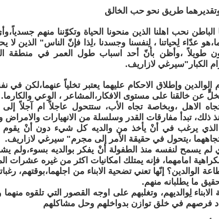
وتقديرهما طريق نحو حب الخالق
لباطن نحب اهلنا الذين منحونا الحياة وتكوّننا منهم جسدياً،وأ
،هو عدّاء لِحياتنا ، لِنفسنا وجسدنا ،لِذا فإنّ الناس" الذين لا
ون طويلاً ،وأظن بأنّ أحد اسباب طول العمر في منطقة الق
ام الكبار"سيرغي لازاريف.
م الوالدين وإطلاق الاحكام عليهما يعتبر تخلياً عنهما،لكن ف
خلٍّ عن خالقنا على مستوى الافكار،المشاعر ، الوعي والكارما.
 تجاه الاهل ،وبخاصة تجاه الأب، ستتحول عاجلاً ام آجلاً إلى 
عنذ ذلك، تبدأ مفارقات القدر وسلسلة من الانهيارات والامراض 
لذي يرغب في أنْ يأخذ من والديه كل شيء دون أنْ يقوم 
 تجاههما ،يتحول في حقيقة الأمر إلى مجرم" سيرغي لازاريف.
م يسمح لنفسه منذ الطفولة أنْ يفكر بوالديه بسوء،ولم يشع
الكراهية امامهما، فإنه يمتلك امكانيات اكثر من غيره عشرات الم
طاعة الوالدين؟ إنّها تعني تضحية الابناء من اجلهما،بوقتهم، رغب
قيق ما يطلبانه منهم.
ة الابناء لِوالديهم، وتغلبهم على اوجه القصور التي تلقوه منهما 
اد فرصهم في خلق توازن بدواخلهم وحل مشاكلهم