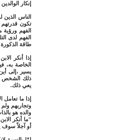
إنكار الوالدين 
الناس الذين لم
تكون قدرتهم ع
الفهم ورؤية 
الفهم لدى الت
طاقة الذكورة
إذا أنكر الاب
الخاصة به، في
يسير ،إلى أين
ذلك الشخص بم
يعي ذلك.
إذا ما تعامل 
وتجاربهم ولم 
والده هو بالذ
"ما أنكر الابن
أو آجلاً سوف ي
امّا بالنسبة ل