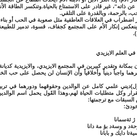
ن ذاته"، غير قادر على الاستمتاع بالحياة.وتنكسر الطاقة الأ
ب، بالرحمة، وبالقدرة على التلقي.
 اضطراب في العلاقات العاطفية مثل صعوبة في الحب أو بناء
نعكس إنكار الأم على المجتمع كجفاف، قسوة، تدمير للطبيعة
.
 في العلم الايزيدي
 بمكانة وتقدير كبيرين في المجتمع الايزيدي، والايزيدية كدي
رهما واجباً دينياً وأخلاقياً وأن الإنسان لن يحصل على حب الخ
ل)ديني علمي كامل عن الوالدين وحقوقهما ودورهما في تربية 
قرار وكل متطلبات الحياة لهم،وهذا القَول يحمل اسم الوالدين
السبقات مع ترجمتها:
ودئ:
ژ ئةسمانا
د و وسةد بؤ مة دانا
تا دايك و بابانا