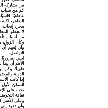
من يشاركه الف
كم من شباب يم
عاطفيًا قاسيً
الظاهر، لكنه 
مجرد إنجاب، بل
لا تجعلوا المظ
من أسباب تأخر
وكأن الزواج م
وأن يُفهم أن
التواصل.
ليس ضروريًا أ
الأهم أن يبدأ
طويلًا، وكم من
الدولة والمجت
إذا كانت الأ
السكن الأول، 
يجب على الإعل
ثقافة التخويف
وعلى الأسر كذ
وأن تعود إلى 