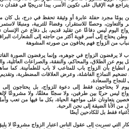
تراجع فيه الإقبال على تكوين الأسر، يبدأ تدريجيًا في فقدان د
ن يومًا مجرد حفلة عابرة أو وثيقة تحفظ في درج، بل كان مؤ
والتعاون، وحصنًا للاستقرار، وفضاءً للتربية، ومنبعًا لاستمرا
زواج اليوم ليس دفاعًا عن تقليد قديم، بل دفاع عن الإنسا
وطن يحتاج إلى أسر قوية أكثر من حاجته إلى الشعارات البراق
باب من الزواج فهم يخافون من صورته المشوهة
اب لا يرفضون الزواج في جوهره، وإنما يرفضون الصورة القا
يوم عن الطلاق، والمحاكم، والنفقة، والصراعات العائلية، والخي
 انطباع بأن الزواج باب للمتاعب لا باب للطمأنينة. كما س
تضخيم النماذج الفاشلة، وعرض العلاقات المضطربة، وتقديم ال
 للنجاح والسعادة.
يوم لا يحتاجون فقط إلى دعوة للزواج، بل يحتاجون إلى إعا
واج ليس حربًا بين طرفين، ولا سجنًا مغلقًا، ولا مشروعًا لإل
صين يتعاونان على مواجهة الحياة، بكل ما فيها من تعب وأ
قال من الأنا الضيقة إلى نحن الرحبة.
غنياء فقط بل للكادحين أيضًا
ار التي تسربت إلى عقول الناس اعتبار الزواج مشروعًا لا يليق 