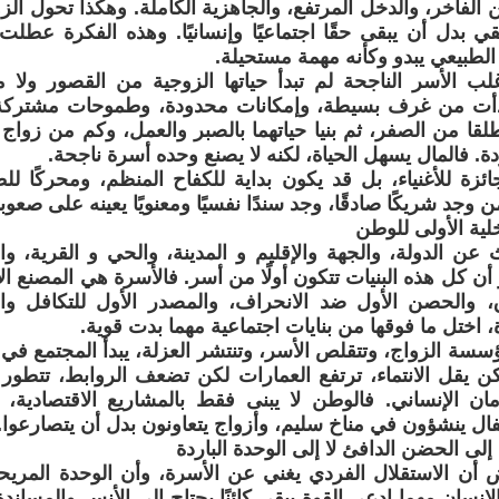
ن الفاخر، والدخل المرتفع، والجاهزية الكاملة. وهكذا تحول ال
قي بدل أن يبقى حقًا اجتماعيًا وإنسانيًا. وهذه الفكرة عطل
لطبيعي يبدو وكأنه مهمة مستحيلة.
لب الأسر الناجحة لم تبدأ حياتها الزوجية من القصور ولا م
بدأت من غرف بسيطة، وإمكانات محدودة، وطموحات مشتركة،
قا من الصفر، ثم بنيا حياتهما بالصبر والعمل، وكم من زواج فا
دة. فالمال يسهل الحياة، لكنه لا يصنع وحده أسرة ناجحة.
ئزة للأغنياء، بل قد يكون بداية للكفاح المنظم، ومحركًا لل
 وجد شريكًا صادقًا، وجد سندًا نفسيًا ومعنويًا يعينه على صعو
لية الأولى للوطن
عن الدولة، والجهة والإقليم و المدينة، والحي و القرية، وا
أن كل هذه البنيات تتكون أولًا من أسر. فالأسرة هي المصنع ال
ق، والحصن الأول ضد الانحراف، والمصدر الأول للتكافل وال
اختل ما فوقها من بنايات اجتماعية مهما بدت قوية.
سسة الزواج، وتتقلص الأسر، وتنتشر العزلة، يبدأ المجتمع في 
لكن يقل الانتماء، ترتفع العمارات لكن تضعف الروابط، تتطور
ان الإنساني. فالوطن لا يبنى فقط بالمشاريع الاقتصادية، ب
ل ينشؤون في مناخ سليم، وأزواج يتعاونون بدل أن يتصارعوا.
لى الحضن الدافئ لا إلى الوحدة الباردة
 أن الاستقلال الفردي يغني عن الأسرة، وأن الوحدة المريح
إنسان مهما ادعى القوة يبقى كائنًا يحتاج إلى الأنس والمساندة 