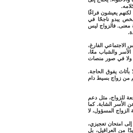
امه.
كنهم يعيشون فراغًا
شخص يبدو ناجحًا في
ة معنى. فالزواج ليس
ة.
س الاجتماعي الفارغ،
الأسر والشباب معًا،
، ولا في صور منصات
 بأثاث يفوق الحاجة.
كم من زواج بسيط دام
عة للزواج، مثل دعم
 الأسر الشابة. كما
الزواج المسؤول، لا
إلى امتحان تعجيزي،
ًا من العراقيل، بل