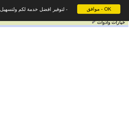
موافق - OK
لتوفير افضل خدمة لكم ولتسهيل ع
خيارات وادوات