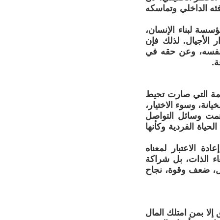
فئه الداخلي وتماسكه
سسة لبناء الإنسان،
ر الأجيال. لذلك فإن
ن نفسه، وعن حقه في
ة.
تمة التي صارت تحيط
انة، وسوء الاختيار،
اهمت وسائل التواصل
حياة الفردية وكأنها
دة الاعتبار لمعناه
غاء الذات، بل شراكة
مل، ضعف وقوة، نجاح
إلا بمن امتلك المال