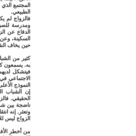
المجتمع الذي ي
الطبيعي.
فالزواج لم يك
ومدرسة للصبر 
الدفاع عن ال
السكينة، وعن 
حين يخاف الش
كثير من الشب
به. يسمعون كل 
فيتشكل لديهم
الاجتماعي في 
النموذج الأعلى
إن الشباب ال
الحقيقي. فالز
ناضجة بين شخ
وتعثر. إنه انت
الزواج ليس للأ
من أخطر الأفك