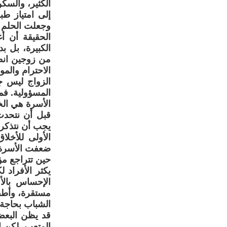
الكثير، والسك
إلى امتياز طب
وجعلت الحلم ا
الحقيقة أن أغ
الكبيرة، بل 
من زوجين انطل
الاحترام والمو
الزواج ليس جا
المسؤولية. فمن
الأسرة هي الخ
قبل أن نتحدث 
يجب أن نتذكر 
الأولى للأخلا
ضعفت الأسرة، 
حين تتراجع مؤ
يكثر الأفراد 
الإحساس بالأم
مستقرة، وأطفا
الشباب بحاجة إ
قد يظن البعض
المتعب، لكن ال