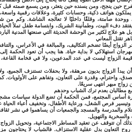
رح حين ينجح، ومن يسنده حين يتعثر، ومن يسمع صمته قبل كل
لكون هواتف ذكية، وحسابات كثيرة، وعلاقات رقمية واسعة، ل
ا، ووحدة صامتة، وقلقًا داخليًا لا تعالجه الشاشة. وكم من 
يفتقد دفء البيت، وطمأنينة الشريك، وابتسامة طفل تملأ الحيا
 هو علاج لكثير من الوحشة الحديثة التي صنعتها المدنية البارد
اهر تقتل المعاني
 الزواج أيضًا تضخم التكاليف، والمبالغة في الأعراس، والتناف
هرجان استهلاكي لا بداية حياة. هنا يجب أن تعود الحكمة إلى 
 قيمة الزواج ليست في عدد المدعوين، ولا في فخامة القاعة
ن يبدأ الزواج بديون مرهقة، ولا بحفلات تستنزف الجميع، ولا
 بصدق، واحترام، وقدرة على التعاون، وتفاهم على الأولويات. 
 زواج مبهر انتهى سريعًا.
مع مطالبان بعدم ترك الشباب وحدهم
سرة أساس المجتمع، فمن الحكمة أن تضع الدولة سياسات مشج
وتيسير فرص الشغل، ورعاية الأطفال، وتخفيف أعباء الحياة عن
ام والمدرسة والمسجد والجمعيات أن يساهموا في نشر ثقافة 
 والسخرية والتهويل.
لك أن تتوقف عن تعقيد المساطر الاجتماعية، وتحويل الزواج 
روح التعاون بدل عقلية الاستنزاف. فالشباب لا يحتاجون مزيد