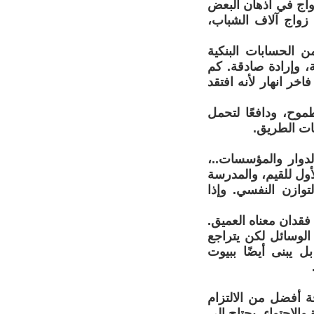
زواج في أذهان البعض
ت زواج آلاف الشباب،
ن الحسابات البنكية
 وإرادة صادقة. كم
خر انهار لأنه افتقد
طموح، ودافعًا لتحمل
بات الطريق.
لدوار والمؤسسات..،
أول للقيم، والمدرسة
توازن النفسي. وإذا
فقدان معناه العميق.
 الوسائل لكن يتراجع
ل يبنى أيضًا ببيوت
ة أفضل من الالتزام
والاحتواء. يحتاج إلى