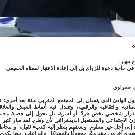
ي
تنهار :
ي حاجة دعوة للزواج بل إلى إعادة الاعتبار لمعناه الحقيقي
ب حمراوي
تحول الهادئ الذي يتسلل إلى المجتمع المغربي سنة بعد أخرى؛
تصادية والثقافية والرقمية، وتتبدل فيه أنماط العيش والعل
قرار شخصي يخص فردًا أو أسرة، بل تحول إلى قضية مجتم
زن الاجتماعي والمستقبل الديمغرافي لأي وطن. لقد صار كثير 
 إلى أجل غير معلوم، وبعضهم ينظر إليه كعبء ثقيل، أو مخاطر
 يعتبره آخرون مشروعًا محفوفًا بالمشاكل والنزاعات. وهنا يكمن