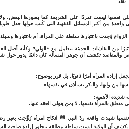
مقلد
على نفسها ليست تمردًا على الشريعة كما يصورها البعض، ولا 
ي واحدة من أكثر المسائل الفقهية التي كُتب حولها جدل ط
الزواج وُجدت باعتبارها سلطة على المرأة، أم باعتبارها وسيلة ل
يرًا من النقاشات الحديثة تتعامل مع “الولي” وكأنه أصل العقد 
ص والمقاصد تكشف أن جوهر المسألة كان دائمًا يدور حول شي
عل إرادة المرأة أمرًا ثانويًا، بل قرر بوضوح:
فسها من وليها، والبكر تستأذن في نفسها».
ة شديدة الأهمية:
 متعلق بالمرأة نفسها، لا بمن يتولى العقد عنها.
فسها شهدت واقعة ردّ النبي ﷺ لنكاح امرأة زُوِّجت بغير رض
يكشف أن الولاية ليست سلطة مطلقة تتجاوز إرادة صاحبة الش