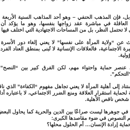
ل، فإن المذهب الحنفي – وهو أحد المذاهب السنية الأربعة ال
غة العاقلة في مباشرة عقد زواجها بنفسها، وهو ما يؤكد أ
لا تحتمل النظر، بل من المساحات الاجتهادية التي اختلف فيها الف
 عن “ولاية المرأة على نفسها” لا يعني إلغاء دور الأسرة 
ة الاجتماعية، فالعلاقات الإنسانية لا تُبنى بمنطق العناد الفردي
ولية.
 عنصر حماية واحتواء مهم، لكن الفرق كبير بين “النصح” 
التحكم”.
تناد إلى أهلية المرأة لا يعني تجاهل مفهوم “الكفاءة” الذي نا
 لحماية استقرار العلاقة ومنع الضرر الاجتماعي، لا باعتباره أداة
ى شخص ناقص الأهلية.
 في جوهرها ليست صراعًا بين الدين والحرية كما يحاول البع
م النصوص في ضوء مقاصدها الكبرى:
اية إرادة الإنسان… أم الحلول محلها؟