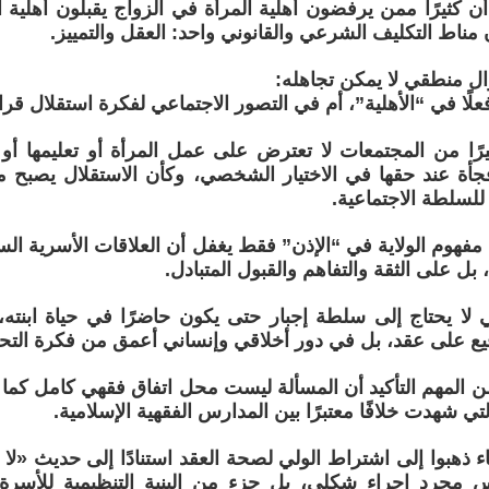
 أن كثيرًا ممن يرفضون أهلية المرأة في الزواج يقبلون أهلية 
 مناط التكليف الشرعي والقانوني واحد: العقل والتمييز.
ل منطقي لا يمكن تجاهله:
ًا في “الأهلية”، أم في التصور الاجتماعي لفكرة استقلال قرار 
يرًا من المجتمعات لا تعترض على عمل المرأة أو تعليمها أو 
جأة عند حقها في الاختيار الشخصي، وكأن الاستقلال يصبح مقب
ة للسلطة الاجتماعية.
مفهوم الولاية في “الإذن” فقط يغفل أن العلاقات الأسرية السوي
، بل على الثقة والتفاهم والقبول المتبادل.
 لا يحتاج إلى سلطة إجبار حتى يكون حاضرًا في حياة ابنته، 
يع على عقد، بل في دور أخلاقي وإنساني أعمق من فكرة التح
 المهم التأكيد أن المسألة ليست محل اتفاق فقهي كامل كما 
ي شهدت خلافًا معتبرًا بين المدارس الفقهية الإسلامية.
 ذهبوا إلى اشتراط الولي لصحة العقد استنادًا إلى حديث «لا نك
 مجرد إجراء شكلي، بل جزء من البنية التنظيمية للأسرة