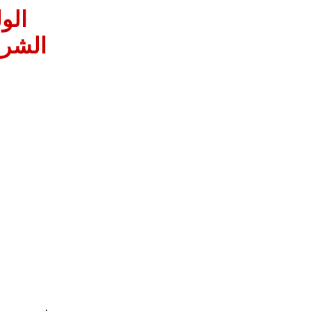
الو
الشرع