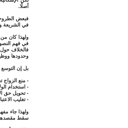
لكن الإشكالية
أصلًا.
فبعض الطروحات
في الشريعة وال
ولهذا كان من 
في فهم النصو
فالخلاف حول ال
وحدودها ووظيف
بل إن التوسع 
- منع الزواج ت
- استخدام الو
- تحويل حق ال
- تغليب الاعتب
ولهذا جاء مفهو
سقط مقصدها و