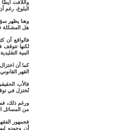
واللافت أيضًا
البلوغ، رغم أن
وهنا يظهر سؤا
هل المشكلة فعل
فالواقع أن كث
لكنها تتوقف ف
البنية التقليدي
كما أن اختزال 
القهر القانوني
فالأب الحقيقي
تُختزل في توق
ورغم ذلك، فمن
من المسائل الت
فجمهور الفقهاء
أن وجوده ليس