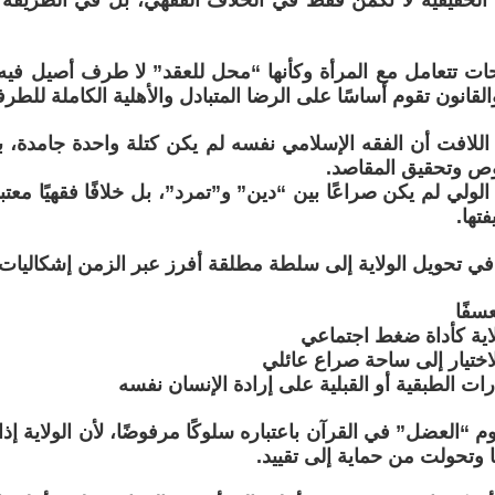
 الحقيقية لا تكمن فقط في الخلاف الفقهي، بل في الطريقة ال
 تتعامل مع المرأة وكأنها “محل للعقد” لا طرف أصيل فيه، 
قانون تقوم أساسًا على الرضا المتبادل والأهلية الكاملة للطرف
اللافت أن الفقه الإسلامي نفسه لم يكن كتلة واحدة جامدة، ب
ص وتحقيق المقاصد.
ولي لم يكن صراعًا بين “دين” و”تمرد”، بل خلافًا فقهيًا معتبر
تها.
في تحويل الولاية إلى سلطة مطلقة أفرز عبر الزمن إشكاليات 
عسفًا
لاية كأداة ضغط اجتماعي
اختيار إلى ساحة صراع عائلي
ارات الطبقية أو القبلية على إرادة الإنسان نفسه
م “العضل” في القرآن باعتباره سلوكًا مرفوضًا، لأن الولاية إذا
تحولت من حماية إلى تقييد.