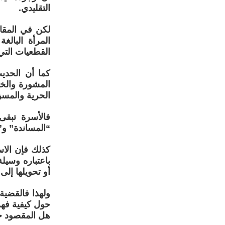
التقليدي.
لكن في المقاب
المرأة البال
القطعيات التي 
كما أن الحديث
المشورة والخبر
الحرية والمسؤ
فالأسرة تبقى
“المساندة” و”
كذلك فإن الاس
باعتباره وسيلة
أو تحويلها إل
ولهذا فالقضية
حول كيفية فه
هل المقصود حم