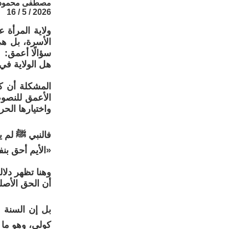
مصطفى محمود 
2026 / 5 / 16
ولاية المرأة 
الأسرة، بل ه
سؤالًا أعمق:
هل الولاية في 
المشكلة أن كث
الأعمق للنصو
واختيارها الحر.
فالنبي ﷺ لم يج
«الأيم أحق بن
وهنا تظهر دلال
أن الحق الأصلي
بل إن السنة ن
كولي، وهو ما 