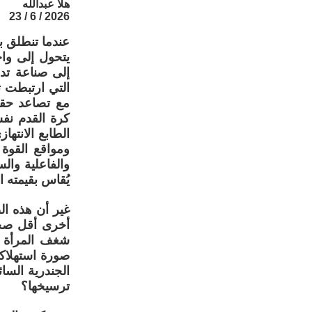
هلا عبدالله
2026 / 6 / 23
عندما تنطلق 
يتحول إلى واح
إلى صناعة تدر
التي ارتبطت تا
مع تصاعد حقو
كرة القدم نفسه
الطابع الانتها
ومواقع القوة
والفاعلية وال
يُقاس بقيمته ال
غير أن هذه ال
أخرى أقل صخبا
شغف المرأة ب
صورة استهلاكي
الجندرية السائ
ترسيخها؟