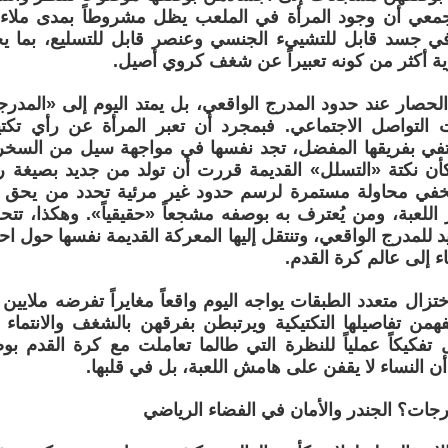
معي أن وجود المرأة في الملعب يظل مشروطاً بمدى ملاءمت
 في جسد قابل للتشييء الجنسي وعنصر قابل للتسليع، بما ي
ية أكثر من كونه تعبيراً عن شغف كروي أصيل.
 الحصار عند حدود المدرج الواقعي، بل يمتد اليوم إلى «المدرج
 التواصل الاجتماعي. فبمجرد أن تعبر المرأة عن رأي تكتي
حتفي بفريقها المفضل، تجد نفسها في مواجهة سيل من السخري
كأن نكتة «التسلل» القديمة قررت أن تولد من جديد بصيغة رقمي
 يخفي محاولة مستمرة لرسم حدود غير مرئية تحدد من يحق له
للعبة، ومن يُعترف به بوصفه مشجعاً «حقيقياً». وهكذا، تتح
د للمدرج الواقعي، وتنتقل إليها المعركة القديمة نفسها حول اح
ء إلى عالم كرة القدم.
ختزال متعدد الطبقات يواجه اليوم واقعاً مغايراً تفرضه ملايين ا
همن تفاصيلها التكتيكية ويرتبطن بفرقهن بالشغف والانتماء
 تفكيكاً عملياً للنظرة التي طالما تعاملت مع كرة القدم ب
أن النساء لا يقفن على هامش اللعبة، بل في قلبها.
جات؟ الجندر والأمان في الفضاء الرياضي