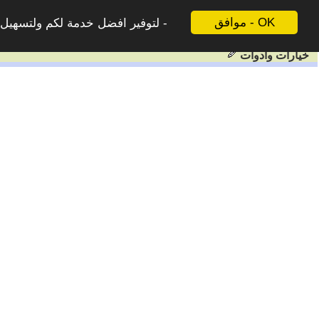
موافق - OK
لتوفير افضل خدمة لكم ولتسهيل ع
خيارات وادوات