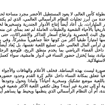
بطولة كأس العالم، لا يعود المستطيل الأخضر مجرد مساحة 
دة من أبرز تجليات النظام الرأسمالي العالمي، الذي لم يكتف
 المليارات، بل أعاد أيضاً إنتاج الأدوار الجندرية وتسخيرها ل
ريخياً بالأحياء الشعبية والطبقات العاملة لم تعد بمنأى عن من
ق البث الحصرية وارتفاع أسعار التذاكر والاشتراكات، حتى
ا امتيازاً طبقياً أكثر من كونها حقاً جماهيرياً مشتركاً. وفي 
زي لرأس المال العالمي على تسليع اللعبة نفسها، بل يُعاد أيضاً
 داخل الفضاء الرياضي بما يخدم منطق الربح، فيُوضع الرج
سيادة، بينما يُختزل حضور النساء في أدوار هامشية، سواء كعم
استهلاكية.
صورة ليست بهذه البساطة. فخلف الأعلام والهتافات والأجواء الا
ً تتعلق بمكانة النساء داخل عالم كرة القدم وحدود حضورهن 
اللعبة موضع تشكيك وسخرية أحياناً؟ ولماذا يتحول وجودها
ة أو إلى تجربة غير آمنة؟ وهل تكتفي اللعبة الأكثر شعبية في 
دة، أم أن النظام الرأسمالي الذي ينظمها ويحيط بها يساهم أيضا