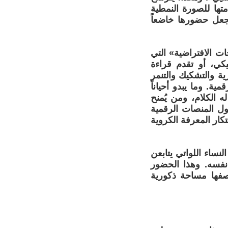
ها للصورة النمطية
جعل حضورها خاضعاً
ات الافتراضية» التي
كي، أو تقدم قراءة
ة والتشكيك والتنمر
ة. وما يبدو أحياناً
 الكلام، ومن يُمنح
ول المنصات الرقمية
تكار المعرفة الكروية
لنساء اللواتي يتابعن
 نفسه. وهذا الحضور
وصفها مساحة ذكورية