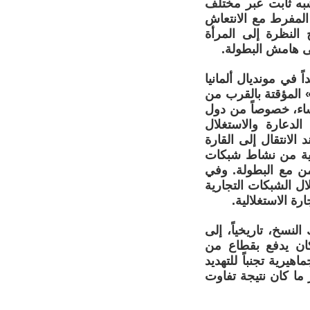
شبه ثابت عبر مختلف
المفرط مع الانتعاش
النظرة إلى المرأة
لى هامش البطولة.
 في مونديال ألمانيا
ية» المؤقتة بالقرب من
اء، خصوصاً من دول
الدعارة والاستغلال
الانتقال إلى القارة
لتحذيرات الحقوقية من نشاط شبكات
امن مع البطولة. وفي
ة ذاتها عبر استغلال الشبكات التجارية
رة الاستغلالية.
نسخ، تاريخياً، إلى
ان يدفع بقطاع من
يرية تجنباً للتهديد
 ما كان نتيجة تفاوت