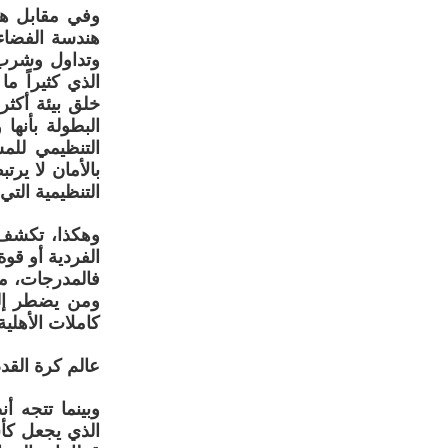
هندسة الفضاء 
وتداول وشرب 
الذي كثيراً م
خلق بيئة أكثر
البطولة بأنها
التنظيمي للم
بالأمان لا يرت
التنظيمية التي 
وهكذا، تكشف 
الفردية أو قوة
فالمدرجات، مث
ومن يضطر إلى
كاملات الأهلي
عالم كرة القد
وبينما تتجه أ
الذي يجعل كأس