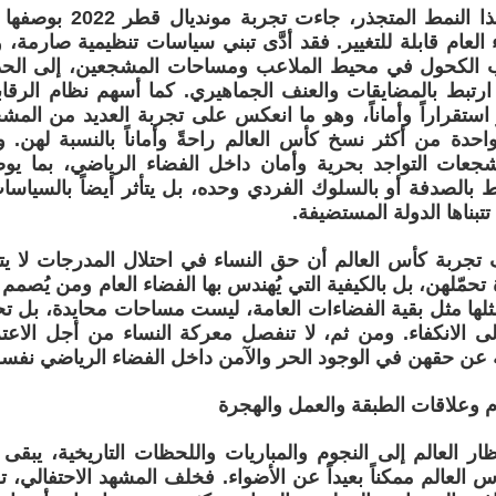
وفي مقابل هذا النمط المتجذ
العام قابلة للتغيير. فقد أدَّى تبني سياسات تنظيمية صارمة، 
الكحول في محيط الملاعب ومساحات المشجعين، إلى الحد م
ا ارتبط بالمضايقات والعنف الجماهيري. كما أسهم نظام الرقاب
 استقراراً وأماناً، وهو ما انعكس على تجربة العديد من الم
 واحدة من أكثر نسخ كأس العالم راحةً وأماناً بالنسبة لهن. و
شجعات التواجد بحرية وأمان داخل الفضاء الرياضي، بما يو
بط بالصدفة أو بالسلوك الفردي وحده، بل يتأثر أيضاً بالسياسات
تتبناها الدولة المستضيفة.
تجربة كأس العالم أن حق النساء في احتلال المدرجات لا ي
 تحمّلهن، بل بالكيفية التي يُهندس بها الفضاء العام ومن يُصمم
لها مثل بقية الفضاءات العامة، ليست مساحات محايدة، بل تح
 الانكفاء. ومن ثم، لا تنفصل معركة النساء من أجل الا
ة عن حقهن في الوجود الحر والآمن داخل الفضاء الرياضي نفسه
م وعلاقات الطبقة والعمل والهجرة
نظار العالم إلى النجوم والمباريات واللحظات التاريخية، يبق
 العالم ممكناً بعيداً عن الأضواء. فخلف المشهد الاحتفالي، 