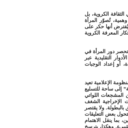
 مزحة عابرة في الثقافة الكروية، بل
همية، تُصوّر المرأة
ُفترض أنها حكر على
ار المعرفة الكروية
 تحصر دور المرأة في
لأدوار التقليدية عبر
 أو إعداد الوجبات
نظومة الإعلامية تعيد
ة” إلى ساحة للتسليع
 المشجعات اللواتي
ت الإخراجية الشغف
بالبطولة. ولا يقتصر
تتحول بعض التعليقات
 بما ينقل الاهتمام
ييء. وهكذا، يترسخ