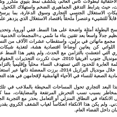
الاحتفالية لبطولات كأس العالم، يتكشف نمط بنيوي متكرر و
ات، حيث يترابط التدفق الجماهيري الضخم واستهلاك الكحول 
ات الاستغلال الجنسي التجاري وسوق الدعارة، بما يرسخ 
ابلاً للتشييء وعنصراً ملحقاً باقتصاد الاستغلال الذي يزدهر ع
 البطولة أمثلة واضحة على هذا النمط. ففي أوروبا، وتحديداً
ر التنظيم جدلاً واسعاً بعد تقنين بناء ما سُمي بـ«المجمعات الخدم
 مجمع مانهاتن في برلين، واستقطاب عشرات الآلاف من النس
اللواتي كن يعانين أوضاعاً اقتصادية هشة، لتغذية شبكات 
ي التي انتعشت بالتزامن مع الحدث. ولم يتغير هذا النمط عند 
الأفريقية في مونديال جنوب أفريقيا 2010، حيث تكررت ا
مة العابرة للحدود التي تستهدف النساء محلياً وإقليمياً بالتز
أميركا اللاتينية خلال مونديال البرازيل 2014، برزت المعضل
ادية الصعبة للنساء في الأحياء الهامشية لإقحامهن في هذه التجا
 البعد التجاري تحول المساحات المحيطة بالملاعب في تلك ال
المخاطر بسبب نسب التحرش المرتفعة والمضايقات، مما ك
لانكفاء في النطاق المنزلي أو التعامل بحذر مع التجربة الجماه
دني. ولم يكن هذا الانكفاء انعكاساً لغياب الشغف الكروي بقدر
ان داخل الفضاء العام.