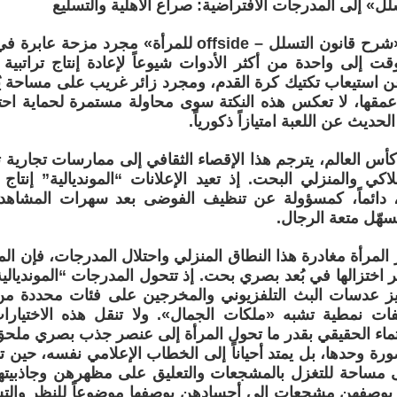
لل» إلى المدرجات الافتراضية: صراع الأهلية والتسليع
لم تكن نكتة «شرح قانون التسلل – offside للمرأة» مجرد
ت إلى واحدة من أكثر الأدوات شيوعاً لإعادة إنتاج تراتبية و
ن استيعاب تكتيك كرة القدم، ومجرد زائر غريب على مساحة ي
مقها، لا تعكس هذه النكتة سوى محاولة مستمرة لحماية احتك
حديث عن اللعبة امتيازاً ذكورياً.
كأس العالم، يترجم هذا الإقصاء الثقافي إلى ممارسات تجارية
اكي والمنزلي البحت. إذ تعيد الإعلانات “المونديالية” إنتاج ا
، دائماً، كمسؤولة عن تنظيف الفوضى بعد سهرات المشاهدة،
سهّل متعة الرجال.
 المرأة مغادرة هذا النطاق المنزلي واحتلال المدرجات، فإن الم
بر اختزالها في بُعد بصري بحت. إذ تتحول المدرجات “المونديالي
ز عدسات البث التلفزيوني والمخرجين على فئات محددة من
ات نمطية تشبه «ملكات الجمال». ولا تنقل هذه الاختيارا
نتماء الحقيقي بقدر ما تحول المرأة إلى عنصر جذب بصري ملحق 
ورة وحدها، بل يمتد أحياناً إلى الخطاب الإعلامي نفسه، حين 
 مساحة للتغزل بالمشجعات والتعليق على مظهرهن وجاذبيتهن،
صفهن مشجعات إلى أجسادهن بوصفها موضوعاً للنظر والتش