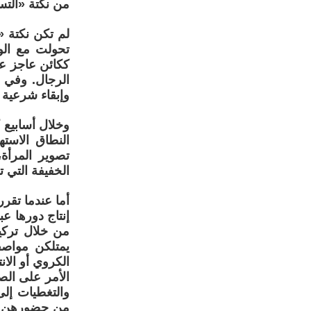
من نكتة «التس
تحولت مع الوق
ككائن عاجز ع
الرجال. وفي ع
وإبقاء شرعية ال
وخلال أسابيع 
النطاق الاستهل
تصوير المرأة
الخفيفة التي ت
أما عندما تقرر
إنتاج دورها ع
من خلال تركي
يمتلكن مواصف
الكروي أو الا
الأمر على الص
والتغطيات إلى
من حضورهن بو