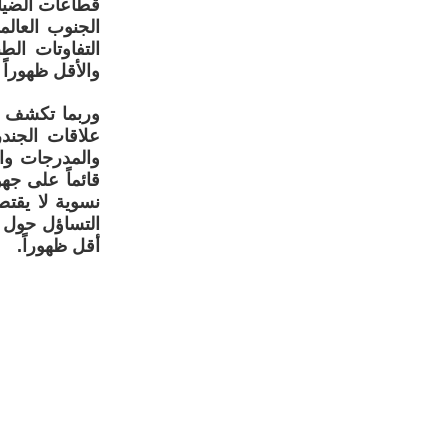
قطاعات الضياف
الجنوب العال
التفاوتات الط
والأقل ظهوراً 
وربما تكشف ه
علاقات الجندر
والمدرجات وا
قائماً على جه
نسوية لا يقتص
التساؤل حول 
أقل ظهوراً.