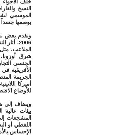
خلف الأجواء 
النسخ والقار
الموسمي لشبك
بوصفها جسداً ق
وتقدم بعض نسخ
2006، أثا
الملاعب، مثل
شرق أوروبا، 
الجنسي التجار
الجريمة المنظ
للأوضاع الاقتص
ويضاف إلى هذا
بيئات عالية 
المشجعات إلى ا
اللفظي أو الب
الإحساس بالأم