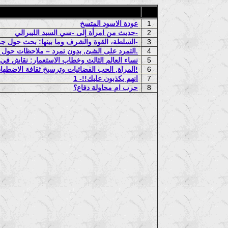
1
عودة الاسود المتسخ
2
حديث من امرأة إلى -سي السيد الليبرالي-
3
السلطة، القوة والشرف وما بينها: بحث حول جرائم القتل على خلفية -شرف العائلة-
4
التمرد على الشئ, بدون تمرد – ملاحظات حول مقال -العنوسة خير ألف مرة من الزواج من رجل في هذا الشرق البائس- لوجيهة الحويدر.
5
نساء العالم الثالث وخطاب الاستعمار: نقاش في
6
المراة, الحب الفضائيات وترسيخ ثقافة الاضطهاد!
7
انهم يكذبون عليك!!- 1
8
حرب ام محاولة دفاع؟