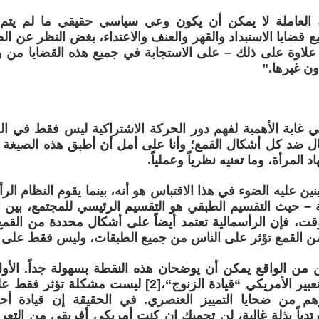
العاملة لا يمكن أن يكون وعي سياسي حقيقي ما لم يتم 
ع قضايا الاستبداد والقهر والعنف والاعتداء، بغض النظر عن الطب
 علاوة على ذلك – على الاستجابة في جميع هذه القضايا من و
ون غيرها.”
ي غاية الأهمية لفهم دور الحركة الاشتراكية ليس فقط في ا
ل ضد كل أشكال القمع؛ وأنا على أمل أن أطبق هذه الصيغة ع
المرأة، وما تعنيه نظرياً وعملياً.
نين عليه الضوء في هذا الاقتباس هو أنه، بينما يقوم النظام ال
ة – حيث التقسيم الطبقي هو التقسيم الرئيسي للمجتمع، بين الـ
ت، فإن الرأسمالية تعتمد أيضاً على أشكال محددة من القمع ل
ن القمع تؤثر على الناس من جميع الطبقات، وليس فقط على ا
ن من الواقع يمكن أن يوضحان هذه النقطة بسهولة جداً. الأول
الذي يحمله التعبير الأمريكي “قيادة الزنوج“،[2] ليست 
رهم من ضحايا التمييز العنصري. في الحقيقة إن قيادة أ
دياً بذلة غالية، لن تحميك إن كنت أمريكي أفريقي من التع