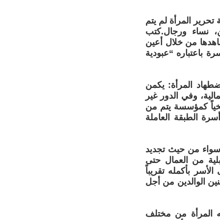
تحرير المرأة لم يتم
ن، نساء ورجال.كتب
اهدها من خلال أعين
رة باعتباره “عبودية
اضطهاد المرأة: يكمن
لية، وفي الدور غير
يخياً كمؤسسة يتم من
أسرة الطبقة العاملة
، سواء من حيث تجديد
بلية من العمال حتى
لأسر بأكمله تقريباً
نين الوالدين من أجل
نه المرأة من مختلف