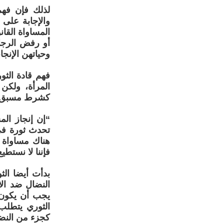
لذلك فإن فهم 
والإجابة على 
المساواة القان
أو رفض الرجا
وحياتهن الإنجاب
المرأة، ولكن
كشرط مسبق لتح
“إن إنجاز ال
تحدث ثورة في 
هناك مساواة 
فإننا لا نستط
بدأت أيضا ال
النضال ضد الا
يجب أن يكون 
الثوري يتطلب
كجزء من النضا