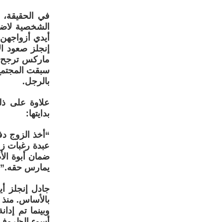
في الحقيقة، 
الشخصية لاضطه
أيدي أزواجهن
إنجلز صعود ال
ماركس ترجح أ
سبقت المجتمع 
بالرجل.
علاوة على ذل
بدايتها:
“أخذ الزوج د
عبدة رغبات زو
ضمان أبوة الأ
يمارس حقه.”
جادل إنجلز أي
بالأساس. منذ 
وبينما تم إدا
أسوء الظروف ا