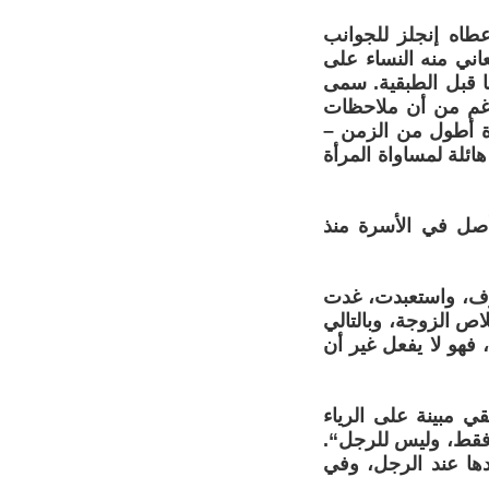
عطاه إنجلز للجوانب
اني منه النساء على
ا قبل الطبقية. سمى
لرغم من أن ملاحظات
رة أطول من الزمن –
ائلة لمساواة المرأة
أصل في الأسرة منذ
شرف، واستعبدت، غدت
اص الزوجة، وبالتالي
فهو لا يفعل غير أن
قي مبينة على الرياء
ة فقط، وليس للرجل“.
يدها عند الرجل، وفي