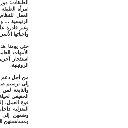
الطبقات: دور 
امرأة الطبقة 
العمل للنظام
الرئيسية … وأ
وغير قادرة عل
واجباتها الأسري
حتى يومنا هذ
الأمهات العا
استئجار آخرين
الروتينية.
من أجل دعم ال
إلى ترسيم صار
والتابعة لمن
الحقيقي لحياة
قوة العمل، إل
المنزلية داخ
وضعهن إلى م
ومساهمتهن ال