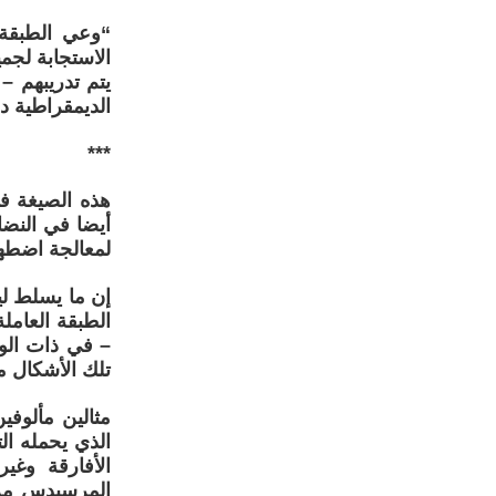
“وعي الطبقة 
الاستجابة لجمي
يتم تدريبهم –
الديمقراطية د
***
هذه الصيغة ف
أيضا في النضا
لمعالجة اضطهاد 
إن ما يسلط لي
الطبقة العامل
– في ذات الوق
تلك الأشكال م
مثالين مألوفي
الأفارقة وغي
المرسيدس مرت