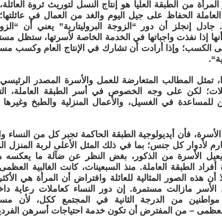
المرأة من الطبقة العليا هو إنتاج النسل لتوريث ثروة العائ
العاملة الحفاظ على جيل اليوم والغد من العمال في عائلتها؛ 
. جادل إنجلز أن دور “الزوجة البروليتارية” يعني أن “ال
نها إذا نفذت واجباتها في الخدمة الخاصة لأسرتها، ستظل مستبع
ى الكسب؛ وإذا أرادت أن تشارك في الإنتاج العام وكسب مستق
ة“.
ا، تمثل المطالب المتعارضة للعمل والأسرة المصدر الرئيس
ملات؛ لكن على وجه الخصوص في أسر الطبقة العاملة، ال
 للمساعدة في الغسيل، والأعمال المنزلية والطبخ وغيرها م
أسرة، فأن أيديولوجية الطبقة الحاكمة تجبر كل من النساء وا
م لأدوار كل جنس؛ بما في ذلك المثل الأعلى لربة المنزل المر
 يعيل الأسرة من الذكور، بغض النظر عن ضآلة ما يعكسه هذ
 أفراد الطبقة العاملة. منذ السبعينات، كانت الغالبية العظم
ا أن هذه الصور المثالية للعائلة وافتراض أن المرأة هي الأكث
ل الأسر مازالت مستمرة. إن دور النساء كعاملات رعاية دا
واطنين من الدرجة الثانية في المجتمع ككل، لأن مسئو
عظمى – من المفترض أن تكون خدمة احتياجات أسرهن الفردي