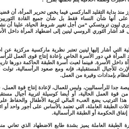
 منذ بداية التقليد الماركسي فيما يخص تحرير المرأة، أن قضية 
اً على أنها شأن النساء فقط بل شأن جميع القادة الثوريي
وري ليون تروتسكي “من أجل تغيير شروط الحياة، علينا أن نش
ثل قد أشار الثوري الروسي لينين إلى اضطهاد المرأة داخل الأس
زلية التي أشار إليها لينين تعتبر نظرية ماركسية مركزية عن 
لمرأة في دور الأسرة الخاص بإعادة إنتاج قوى العمل للرأسما
أة داخل الأسرة. فبينما لعبت أسرة الطبقة الحاكمة دورها تار
الإرث للأجيال المستقبلية، فإنه ومع صعود الرأسمالية، تولت 
لنظام بإمدادات وفيرة من العمل.
يصة جدا للرأسماليين، وليس للعمال، لإعادة إنتاج قوة العمل
 من قوة العمل الحالية، أو أيضا كوسيلة لتربية أجيال مستق
 هذا الترتيب يضع العبء المالي لتربية الأطفال والحفاظ على ا
لات الطبقة العاملة، التي تعتمد بالأساس على أجور واحد أو اث
ن إنفاق الحكومة أو الطبقة الرأسمالية.
ة الطبقة العاملة يميز بشدة طابع الاضطهاد الذي تعاني م