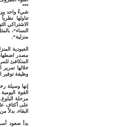
***
شيءٌ واحد يبرز
تناولها نظري
الاشتراكي الث
النساء“، بالم
منزلية“.
العبودية المن
مصدر اضطهاد ا
المتكافئ للمر
خلالها تمرير 
وظيفة توفير ا
إنها وسيلة رخ
القوة اليومية
مرحلة البلوغ.
على أكتاف عائ
البقاء، بدلاً م
بدأ صعود أسر