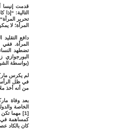
التالية: “إذا
تحرير المرأة“
المرأة؛ لا يمك
دافع التقليد
المرأة. ففي 
تضطهد النساء
البورجوازي ز
(بواسطة الشيو
لم يكرس مارك
في ظل الرأسم
من أنه أخذ مل
بعد وفاة مارك
الخاصة والدول
[1] مهما تكن
كمساهمة في فه
كان بالكاد عصر