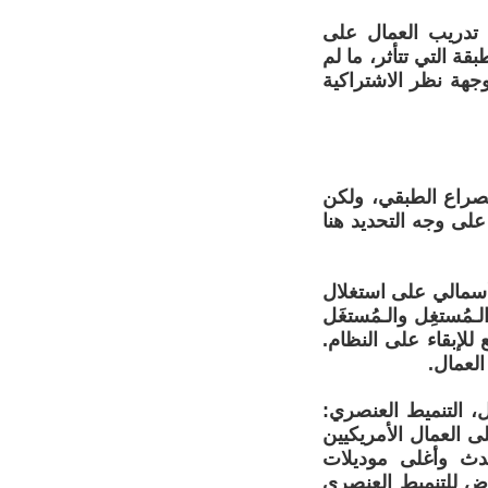
تدريب العمال على
قة التي تتأثر، ما لم
جهة نظر الاشتراكية
لصراع الطبقي، ولكن
لى وجه التحديد هنا
رأسمالي على استغلال
مُستغِل والـمُستغَل
لإبقاء على النظام.
لعمال.
، التنميط العنصري:
مشكلة تؤثر فقط على العمال الأمريكيين
حدث وأغلى موديلات
رض للتنميط العنصري