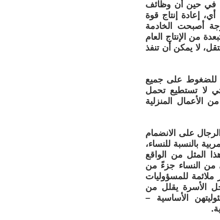
لة، في حين أن وظائف
أي، إعادة إنتاج قوة
زوجة أصبحت الخادمة
دة من الإنتاج العام
ل، لا يمكن أن تنفذ
ي للضغوط على جميع
تي لا تستطيع تحمل
ن الأعمال المنزلية
لرجال على الانضمام
بية بالنسبة للنساء،
ا المثل من الواقع
ى من النساء جزءً من
ر ملائمة للمسؤوليات
خل الأسرة يقلل من
ليتهن الأساسية –
ة.