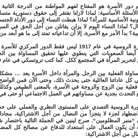
دور الأسرة هو المفتاح لفهم المواطنة من الدرجة الثانية 
الأسئلة الأساسية: لماذا لازلنا نفتقر إلى حقوق دستورية مت
ونية الأساسية للمرأة؟ لماذا هبطت النساء إلى دور الأداة الجن
ل؟ لماذا النساء اليوم لا يزلن يقاتلن من أجل الحق في ا
ية؟ بدأ الأمر مع الأسرة، إلا أن تداعياته تمتد إلى ما هو أبعد م
فهم قادة الثورة الروسية في عام 1917 ليس فقط الدور ال
 أيضا الصعوبات التي ينطوي عليها تحقيق المساواة بين ال
رير المرأة في المجتمع ككل. كما كتب تروتسكي في عام 1920:
مساواة الفعلية بين الرجل والمرأة داخل الأسرة يعد … مشك
كل عاداتنا العائلية حتى يحدث ذلك. وحتى الآن فمن الواضح ت
فعلية بين الزوج والزوجة في الأسرة، بالمعنى الطبيعي وكذ
يع التحدث بجدية عن مساواتهم في العمل الاجتماعي أو حتى في
ثورة الروسية التصدي على المستوى النظري والعملي على حد
ضطهاد لجزء لا يتجزأ من النضال من أجل الاشتراكية، مجادل
“منبر المظلومين“. صرح لينين في الجملة التالية باختصار
 أن يكون العمال على استعداد للدفاع عن مصالح كل المض
ل من أجل الاشتراكية: