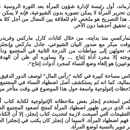
 كان تحرير المرأة لا يمكن تصوره بدون الشيوعية، فإنه لا يمكن
. هذا التصريح هو ملخص تام للعلاقة بين النضال من أجل كلا م
ن تحقيق أحدهما دون الآخر.
 الماركسي منذ بدايته، من خلال كتابات كارل ماركس وفريد
وقت مبكر مع صدور البيان الشيوعي، جادل ماركس وإنجلز 
، تحولهن إلى مواطنات من الدرجة الثانية في المجتمع ودا
وجته إلا مجرد أداة إنتاج … ولا يساوره أي ظن أن الهد
عيين) هو إلغاء وضع النساء كمجرد أدوات إنتاج“.
س مساحة كبيرة في كتابه “رأس المال” لوصف الدور الدقيق ل
الية، كما انه لم يستكشف أصل اضطهاد النساء في المجتمع 
احظات إثنولوجية واسعة حول هذا الموضوع في وقت متأخر من 
س استخدم إنجلز بعض ملاحظاته الإثنولوجية لكتابة كتاب أص
ة، الذي درس ظهور اضطهاد المرأة كمنتج لصعود المجتمع الطب
 التنقيحات التي أصبحت لازمة لتحديث كتاب إنجلز، إلا أن الكتا
م اضطهاد المرأة، لاسيما أن إنجلز كان يكتب في إنجلترا الع
 تنوير بالنسبة لوضع المرأة.