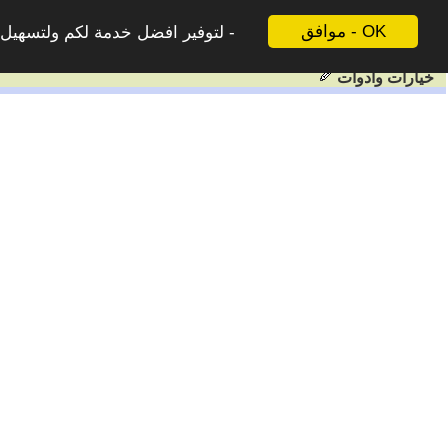
موافق - OK
لتوفير افضل خدمة لكم ولتسهيل ع
خيارات وادوات