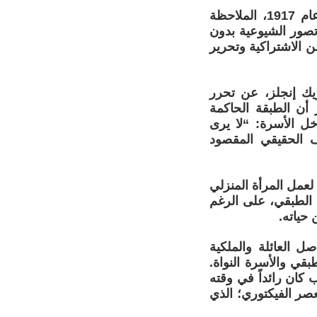
قدمت إنيسا أرماند، أول رئيسة لإدارة شؤون المرأة بعد الثورة الروسية عام 1917، الملاحظة
 تصور الشيوعية بدون
ن الاشتراكية وتحرير
ريك إنجلز، عن تحرر
أن الطبقة الحاكمة
خل الأسرة: “لا يرى
ف الحقيقي المقصود
عمل المرأة المنزلي
الطبقي، على الرغم
حياته.
ل العائلة والملكية
قي والأسرة النواة.
ب كان رائداً في وقته
صر الفيكتوري؛ الذي