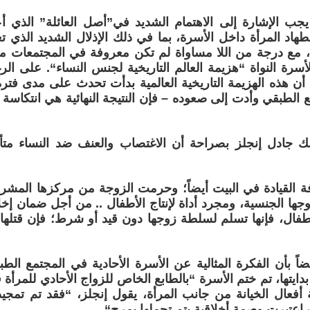
يجب الإشارة إلى الاهتمام الشديد في”أصل العائلة” الذي أ
اد المرأة داخل الأسرة، بما في ذلك الإذلال الشديد الذي تع
، مع درجة من اللا مساواة لم تكن معروفة في المجتمعات م
أسرة النواة “هزيمة العالم التاريخية لجنس النساء“. على ا
ن هذه الهزيمة التاريخية العالمية بدأت تحدث على مدى فت
الطبقي وأدت إلى صعوده – فإن النتيجة النهائية هي انتكاسة ه
ك جادل إنجلز بصراحة أن الاغتصاب والعنف ضد النساء مت
فة القيادة في البيت أيضاً؛ وحرمت الزوجة من مركزها الم
جها الجنسية، ومجرد أداة لإنتاج الأطفال .. من أجل ضمان إخل
طفال، فإنها تسلم لسلطة زوجها دون قيد أو شرط؛ فإن قتلها، 
ضاً بأن الفكرة المثالية عن الأسرة الأحادية في المجتمع الطب
بدايتها، تم ختم الأسرة “بالطابع الخاص للزواج الأحادي للمرأ
نة أفعال الخيانة من جانب المرأة، يقول إنجلز، “فقد تم تمج
عتبرت وصمة أخلاقية يتم تحملها بمرح“.