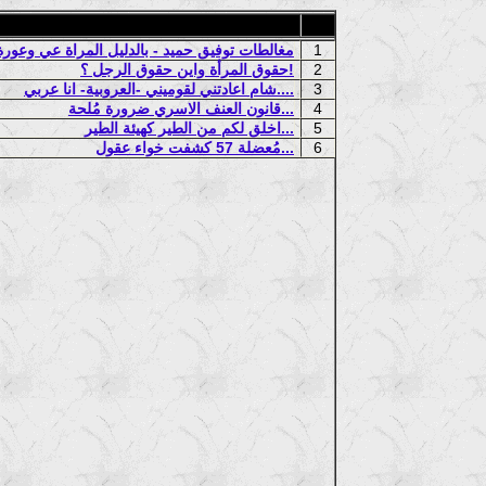
1
مغالطات توفيق حميد - بالدليل المراة عي وعور
2
حقوق المرأة واين حقوق الرجل ؟!
3
شام اعادتني لقوميني -العروبية- انا عربي....
4
قانون العنف الاسري ضرورة مُلحة...
5
اخلق لكم من الطير كهيئة الطير...
6
مُعضلة 57 كشفت خواء عقول...