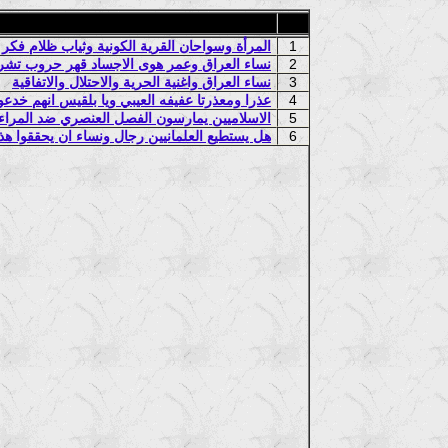
1
المرأة وسواحان القرية الكونية وثياب ظلام فكر ا
2
نساء العراق وعمر هوى الاجساد قهر حروب تشريد
3
نساء العراق واغنية الحرية والاحتلال والاتفاقية
4
عذرا ومعذرتا عفيفه العيبي ويا بلقيس انهم خدعون
5
الاسلاميين يمارسون الفصل العنصري ضد المراءة
6
هل يستطيع العلمانيين رجال ونساء ان يحققوا هذا 