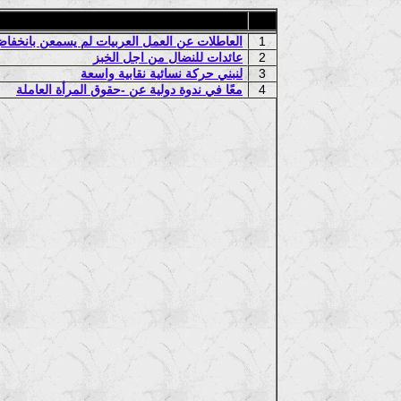
1
العاطلات عن العمل العربيات لم يسمعن بانخفاض 
2
عائدات للنضال من اجل الخبز
3
لنبني حركة نسائية نقابية واسعة
4
معًا في ندوة دولية عن -حقوق المرأة العاملة