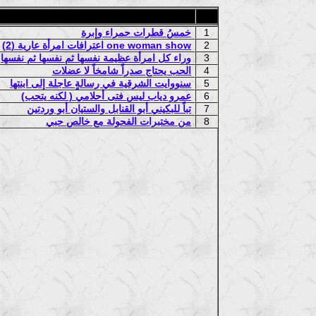
1
خمسُ قطرات حمراء وإبرة
2
اعترافات امرأة عارية (2) one woman show
3
وراء كل امرأة عظيمة نفسها ثم نفسها ثم نفسها
4
الحب يحتاج صدراً شامخاً لا عضلات
5
سنووايت الشرقية في رسالةٍ عاجلة إلى ابنتها
6
عمرو دياب ليس فتى أحلامي ( لكنه يتحب)
7
تباً للبكيني أبو القنابل والستيان أبو وردتين
8
من مختبرات الفحولة مع خالص حبي