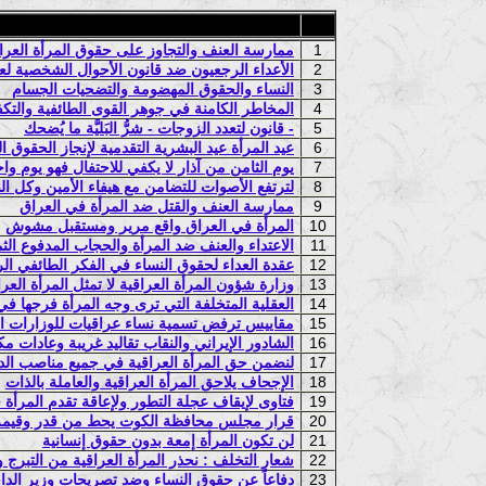
1
ممارسة العنف والتجاوز على حقوق المرأة العرا
2
الأعداء الرجعيون ضد قانون الأحوال الشخصية لعام 9
3
النساء والحقوق المهضومة والتضحيات الجسام
4
المخاطر الكامنة في جوهر القوى الطائفية والتكف
5
قانون لتعدد الزوجات - شرُّ البَليَّة ما يُضحك -
6
عيد المرأة عيد البشرية التقدمية لإنجاز الحقوق 
7
يوم الثامن من آذار لا يكفي للاحتفال فهو يوم وا
8
لترتفع الأصوات للتضامن مع هيفاء الأمين وكل ال
9
ممارسة العنف والقتل ضد المرأة في العراق
10
المرأة في العراق واقع مرير ومستقبل مشوش
11
الاعتداء والعنف ضد المرأة والحجاب المدفوع الث
12
عقدة العداء لحقوق النساء في الفكر الطائفي ا
13
وزارة شؤون المرأة العراقية لا تمثل المرأة العرا
14
العقلية المتخلفة التي ترى وجه المرأة فرجها في
15
مقاييس ترفض تسمية نساء عراقيات للوزارات الأ
16
الشادور الإيراني والنقاب تقاليد غريبة وعادات م
17
لنضمن حق المرأة العراقية في جميع مناصب الد
18
الإجحاف يلاحق المرأة العراقية والعاملة بالذات
19
فتاوى لإيقاف عجلة التطور ولإعاقة تقدم المرأة ف
20
قرار مجلس محافظة الكوت يحط من قدر وقيمة ا
21
لن تكون المرأة إمعة بدون حقوق إنسانية
22
شعار التخلف : نحذر المرأة العراقية من التبرج 
23
دفاعاً عن حقوق النساء وضد تصريحات وزير الداخل