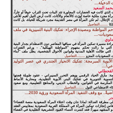
 الدخيلة....
محمد السعيد
الذي كانت فيه الحضارات المجاورة تئد البنات تحت التراب خوفاً أو عاراً،
رأة مجرد ملكية خاصة تُورَث كالأنعام والأثاث، كانت أرض النيل تُقيم للأنثى
ل الإجلال. لم تكن المرأة في مصر القديمة مجرد شريكة للحياة، بل كانت
لكا
........التفاصيل
م المواطنة ومصيدة الإجراء: تفكيك البنية التمييزية في ملف
سعوديات-....
داوي
راءة مسيرة تمكين المرأة في سياقها المعاصر دون الاصطدام بجدار البنية
ة التي ما زالت تحكم مفهوم "المواطنة الهيكلية". - ورغم القفزات
 التي طالت الأهلية المدنية وقوانين الأحوال الشخصية، يظل ملف "أبناء
 السعوديات المتزو
........التفاصيل
الأبوية المبرمجة: تفكيك الانحياز الجندري في عصر التوليد
ي!....
القحطاني
دمة: مأزق الحياد الرقمي ووهم التحرر السيبراني - عقود طويلة قضتها
نسوية التنويرية في تفكيك البنى الأبوية التقليدية، ومحاربة الأنماط
 المكرسة في القوانين، والخطاب الديني، والمناهج التعليمية. ومع صعود
اء الاصطناعي التول
........التفاصيل
ضيةٌ.. مع وقف التنفيذ: المرأة السعودية ورؤية 2030....
بدر
 مطرقة العدالة: لماذا حان وقت اعتلاء المرأة السعودية منصة القضاء؟
ُقاس إنجازات تمكين المرأة في المملكة العربية السعودية بمقاييس العقد
بدو المشهد مبهراً؛ فقد كسرت النساء القيود التشريعية التقليدية في الفضاء