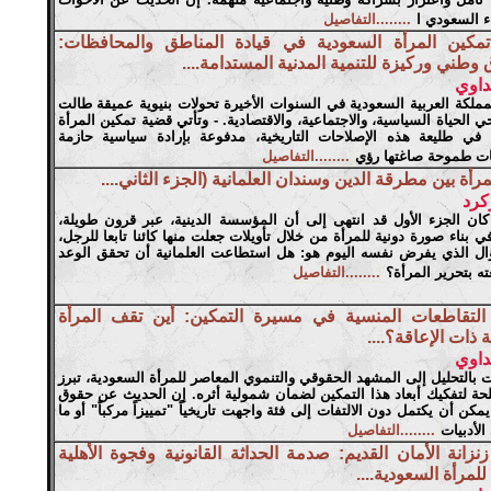
ء السعودي ا
........التفاصيل
تمكين المرأة السعودية في قيادة المناطق والمحافظات:
وطني وركيزة للتنمية المدنية المستدامة....
داوي
لكة العربية السعودية في السنوات الأخيرة تحولات بنيوية عميقة طالت
 الحياة السياسية، والاجتماعية، والاقتصادية. - وتأتي قضية تمكين المرأة
 في طليعة هذه الإصلاحات التاريخية، مدفوعة بإرادة سياسية حازمة
ت طموحة صاغتها رؤي
........التفاصيل
مرأة بين مطرقة الدين وسندان العلمانية (الجزء الثاني....
كرد
 كان الجزء الأول قد انتهى إلى أن المؤسسة الدينية، عبر قرون طويلة،
بناء صورة دونية للمرأة من خلال تأويلات جعلت منها كائنا تابعا للرجل،
ال الذي يفرض نفسه اليوم هو: هل استطاعت العلمانية أن تحقق الوعد
ه بتحرير المرأة؟
........التفاصيل
التقاطعات المنسية في مسيرة التمكين: أين تقف المرأة
 ذات الإعاقة؟....
داوي
 بالتحليل إلى المشهد الحقوقي والتنموي المعاصر للمرأة السعودية، تبرز
ة لتفكيك أبعاد هذا التمكين لضمان شمولية أثره. إن الحديث عن حقوق
يمكن أن يكتمل دون الالتفات إلى فئة واجهت تاريخياً "تمييزاً مركباً" أو ما
الأدبيات
........التفاصيل
زنزانة الأمان القديم: صدمة الحداثة القانونية وفجوة الأهلية
للمرأة السعودية....