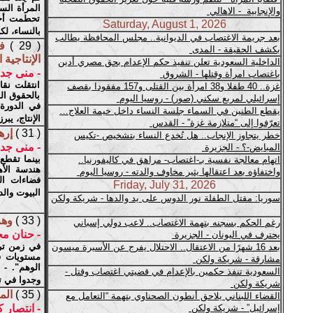
المرأة الس
تحطمت أجزا
بالنساء، ل
( 29 )
ف
الإنتاجية 
- منى جد
انتقلت نقا
بالحقوق ال
في الدورة
الإنتاج، ي
( 31 )
إره
- منى جد
بينما تقطع 
هندسة الأه
فضاءات ال
البيوت والد
( 33 )
وهم
- حنان مح
في زمن ترا
مستويات ق
الوهم". - 
وجدوا في ت
( 35 )
الم
- انتصار