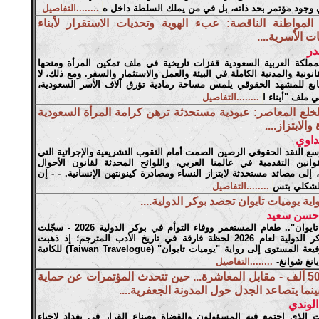
وجود مؤتمر بحد ذاته، بل في من يملك السلطة داخل ه
........التفاصيل
المواطنة الناقصة: عبء الهوية وتحديات الاستقرار لأبناء
ت الأسرية....
بدر
ملكة العربية السعودية قفزات تاريخية في ملف تمكين المرأة ومنحها
قانونية والمدنية الكاملة في البيئة والعمل والاستثمار والسفر. ومع ذلك، لا
تابع للمشهد الحقوقي يلمس مساحة رمادية تؤرق آلاف الأسر السعودية،
ي ملف "أبناء ا
........التفاصيل
لخلع المعاصر: عبودية مستحدثة ترهن كرامة المرأة السعودية
والابتزاز....
داوي
سع النقد الحقوقي الرصين الصمت أمام الثقوب التشريعية والإجرائية التي
قوانين التقدمية في عالمنا العربي، واللوائح المحدثة لقانون الأحوال
إلى مصائد مستحدثة لابتزاز النساء ومصادرة كينونتهن الإنسانية. - - إن
الشكلي بتس
........التفاصيل
اية يوميات تايوان تحصد بوكر الدولية....
 حسن سعيد
"يوميات تايوان".. طعام المستعمر ووفاء التوأم في بوكر الدولية 2026 - ​سجّلت
جائزة بوكر الدولية لعام 2026 لحظة فارقة في تاريخ الأدب المترجم؛ إذ ذهبت
الجائزة رفيعة المستوى إلى رواية "يوميات تايوان" (Taiwan Travelogue) للكاتبة
 يانغ شوانغ-
........التفاصيل
-50 ألف - مقابل المعاشرة... حين تتحدث المؤتمرات عن حماية
بينما يتصاعد الجدل حول المدونة الجعفرية....
الوندي
 الذي اجتمع فيه المسؤولون والقضاة وصناع القرار في بغداد لإحياء