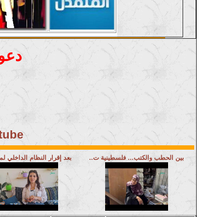
دعوة
يوتيوب 
بين الحطب والكتب... فلسطينية ت..
بعد إقرار النظام الداخلي ل