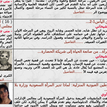
ن الأربعين... مرحلة النضج والقوة والاتزان - مقدمة: - كثيرًا ما يُنظر
- منى ج
ربعين على أنه بداية التقدم في العمر، لكن الحقيقة العلمية والإنسانية
لقد نجحت
ن هذه المرحلة تمثل بالنسبة لكثير من النساء مرحلة النضج، واكتمال
الأخيرة ف
ووضوح الر
........التفاصيل
صياغة مواط
الاحتفاء ب
ليأس1-2....
( 16 )
ا
مجلس الو
شيخاني
ريد ان تظل شابه, شابه الجسم, وشابه الروح ,وهي في المرحله الاولى
- منى ج
حياتها, تقبل في حماسه على استكشاف عالم الطفوله الزاخر ,وتملا
حين تشرف
لعب والمرح والاوهام, بين الحضانه وفصول الدراسه, وفي مرحلتها الثانيه
أمام سمو
التغيرات العميقه,
........التفاصيل
الفخر والا
الذي بدأت
رأة... من صانعة الحياة إلى شريكة الحضارة....
شيخاني
وان: - - حين نتحدث عن المرأة، فإننا لا نتحدث عن قضية تخص النساء
نتحدث عن قضية الإنسان، وقضية المجتمع، وقضية المستقبل. - فالمرأة
لمجتمع كما يُقال عادة، بل هي التي تلد النصف الآخر، وتربيه، وتصنع
غرس فيه قيمه الأ
........التفاصيل
الكبرى ل
........ال
طين العبودية المنزلية: لماذا تدير المرأة السعودية وزارة بلا
..
اوي
فت المانشيتات العريضة بدخول المرأة السعودية إلى مجالس الإدارات،
اء، والأسلاك الدبلوماسية، وهو تقدم هيكلي لا يمكن إنكاره. لكن خلف
 التمكيني، يقبع محور مسكوت عنه ويمثل الثقب الأسود في حداثتنا