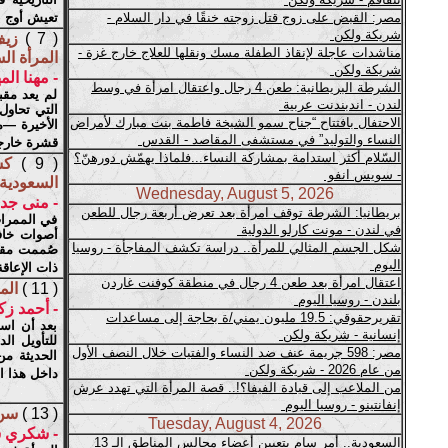
تعيش أوج ن
( 7 )
زيف
المرأة الس
- مهنا المه
لم يعد مقب
التي تحاول
الأخيرة —م
قشرة خارجي
( 9 )
كس
السعودية 
- منى جد
في الممرات
أصوات خافت
صُممت مقا
ذات الإعاق
( 11 )
الم
- أحمد زك
بعد أن است
للتأويل ال
الحديثة من
داخل هذا ال
( 13 )
سن ا
- شكري 