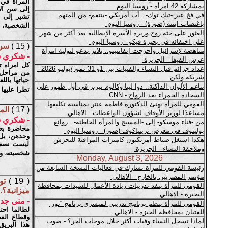
المرأة في س
إلى سن الأ
تشير إلى أ
الشخصية، 
( 15 )
سن ا
- شكري 
كل امراه ت
من مراحل 
حياتها بال
تطرا عليها 
( 17 )
الم
- شكري 
محاضرة بعن
وحدهن، بل 
ليست نصف ا
شخصيته، وت
( 19 )
تو
ميزانية؟..
- منى جد
لطالما احت
وقطاع الفض
هذا البريق