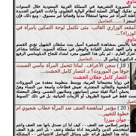
داوي
 السيرورة التشريعية في المملكة العربية السعودية خلال السنوات
ي تفكيك الهياكل الصلبة لنظام الولاية التقليدي، وأعادت القوانين الجديدة
نة المرأة عبر منحها استقلالاً مدنياً وقضائياً غير مسبوق. - ومع ذلك، فإن
المنجز ا
........التفاصيل
لمقعد الوزاري الغائب: متى تكتمل لوحة التمكين بامرأة في
زراء؟....
داوي
نا بالأمس بمشاهدة السفيرة أسيل بنت سلطان الشهيل تؤدي القسم
 ولي العهد لتمثيل القيادة والوطن في مملكة السويد، تملكتنا مشاعر
عتزاز العارم. - لم يكن هذا التعيين مجرد امتداد للنجاح الدبلوماسي الرفيع
ه الدكتورة إيناس ال
........التفاصيل
( 18 )
سجن الأعراف.. لماذا تتحمل المرأة مآسي الصمت
خوفاً من الموروث؟ د. انتصار كامل الخشت....
- انتصار كامل جفلان الخشت
في زوايا مجتمعاتنا العربية، ووسط منظومة معقدة من الموروثات
الشعبية والتقاليد المتجذرة، تعيش قطاعات واسعة من النساء وهنّ
يحملن أعباءً ثقيلة تمس إنسانيتهن وسلامهن النفسي. وتظل المعضلة
يست فقط في قسوة الظروف أو الأزمات الحياتية، بل في ذلك "السوط
تفاصيل
( 20 )
مؤتمر لمناهضة العنف ضد المرأة خطاب شعبوي ام
خطوة للتغيير....
- جوان ميرزا
مؤتمر إسلامي ضد العنف - - كيف لنا ان نصدق بانها ضد العنف وانتم
استخدمتم الدين والشريعة اداة سلطة وعنف - بل انتم بؤرة العنف
بذاته هذا التعليق قراته على وسائل التواصل الاجتماعي - - المشكلة