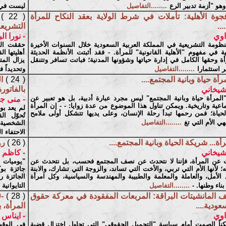
هو "أزمة تدبير الرع
........التفاصيل
ليست في 
جوة الأهلية: تأملات في شرط الولاية بعقد النكاح للمرأة
( 22 )
..
التشريعا
اوي
- نورا ال
ومة التشريعية في المملكة العربية السعودية خلال السنوات الأخيرة
حققت الم
ة في مفهوم "الأهلية القانونية" للمرأة. - فقد أثبتت الأنظمة الحديثة
أهليتها ال
أة وحقها الكامل في إدارة حياتها وشؤونها المدنية؛ فباتت تسافر وتتنقل
يزال الم
ر استثمارا
........التفاصيل
وتحديداً ف
مرأة حياة وبانية المجتمع....
( 24 )
ا
بالفاتورة 
شيخاني
المرأة حياة وبانية المجتمع" ليس مجرد عبارة أدبية، بل هو تعبير عن
- منى ج
اعية وتاريخية. ويمكن تناول هذا الموضوع من عدة زوايا: - - إن المرأة
لم يعد بو
حياة؛ فمن رحمها تبدأ رحلة الإنسان، وعلى يديها تتشكل أولى ملامح
تُحوّل ال
ي الأم التي تغ
........التفاصيل
الشخصية، 
الاحتفاء 
رأة... شريكة الحياة وبانية المجتمع....
( 26 )
رو
شيخاني
- كاظم
 عن المرأة، فإننا لا نتحدث عن نصف المجتمع فحسب، بل نتحدث عن
؛ لأنها الأم التي تربي، والأخت التي تساند، والزوجة التي تشارك، والابنة
الأمل، والعاملة والمعلمة والطبيبة والمهندسة والسياسية، وكل امرأة
ناء وطنها. -
........التفاصيل
التايوانية
ف المانشيتات البراقة: المربعات المفقودة في معركة حقوق
( 28 )
عودية....
المرأة، 
اوي
- ايناس 
ناً الصمت أمام سياسة "التجميل الحقوقي" التي تحاول اختزال قضية
في الوقت