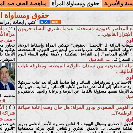
سية والأسرية
حقوق ومساواة المرأة
مناهضة العنف ضد الم
حقوق ومساواة ال
كتب , ابحاث , درا
لع المعاصر كعبودية مستحدثة: عندما تشتري النساء حريتهن
( 2 )
مأس
بتزاز القانوني....
مرآة الأ
اوي
- منى ج
نشيتات البراقة لـ "التجميل الحقوقي" بتمكين المرأة وإسقاط الولاية،
تتجاوز مع
ق الأبواب الخلفية للمحاكم على واحدة من أبشع صور العبودية المستحدثة
هيكلية وا
 "الخلع المعاصر". إن القراءة التفكيكية والأمينة لواقع النساء اليوم
الأرملة ذ
الشعار؛ فـ
........التفاصيل
المؤشرات 
رملة السعودية بين سندان -الولاية المبطنة- ومطرقة غياب
مالية....
اوي
ه الاجتماعي والبيروقراطي السائد واقعاً صادماً للمرأة بعد غياب شريكها؛
ل وفاته تلقائياً إلى أداة لتجريدها من الأهلية الإنسانية والمالية. - فبين ليلة
 الأرملة نفسها مسؤولة بالكامل عن التربية والرعاية والجهد العاطفي، و
منظمة اس
اصيل
........ال
د القومي السعودي ودور المرأة: هل حان وقت إعادة صياغة
( 6 )
ال
لوطنية؟....
شراكة ال
اوي
- منى ج
لتحول الحضاري وسؤال الهوية - لا تُقاس مسيرة الأمم العظمى بمرور
في خضم ال
لفلكية فحسب، بل بالعمق الفكري والثقافي الذي تتركه منعطفاتها
"اليوم ال
في وجدان الهوية الجماعية. - والمملكة العربية السعودية اليوم، وهي
إلى وقفة 