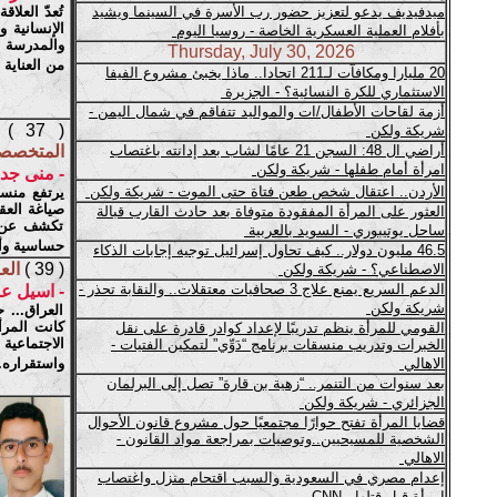
تُعدّ العلا
الإنسانية 
والمدرسة ال
من العناية ب
( 37 )
المتخصصات
- منى جد
يرتفع منس
صياغة العقو
تكشف عن "
حساسية وأهم
( 39 )
الع
- اسيل عب
العراق... 
كانت المرأ
الاجتماعية
واستقراره.