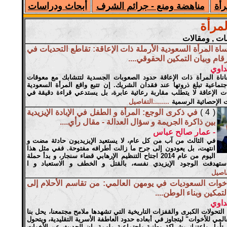
رأة
مناهضة ومنع - جرائم الشرف
أبحاث ودراسات
مرأة
سات , ومقالات
اة المرأة السعودية الأرملة ذات الإعاقة: تقاطع التحديات في
رقام وبيان التمكين الحقوقي....
داوي
اناة المرأة ذات الإعاقة حدود الصعوبات الجسدية لتتشابك مع معوقات
جتماعية تبلغ ذروتها عند فقدان الشريك. إن تتبع واقع المرأة السعودية
ات الإعاقة لا يتطلب مقاربة رعائية عابرة، بل يستدعي قراءة دقيقة في
الإحصائية الرسمية
........التفاصيل
( 4 )
في ذكرى الوجع: المرأة و الطفل في الإبادة الإيزيدية
بين ذاكرة الجريمة و سؤال العدالة - مقال رأي....
- عمار صالح عباس
في الثالث من آب من كل عام، لا يستعيد الإيزيديون حادثة مضت و
انتهت، بل يعودون إلى جرح ما زالت أطرافه مفتوحة. ففي مثل هذا
اليوم من عام 2014 اجتاح التنظيم الإرهابي قضاء سنجار، و بدأ حملة
تهدفت الوجود الإيزيدي نفسه، بالقتل و الخطف و الاستعباد و ا
تفاصيل
أخوات السعوديات في يومهن العالمي: من تقاسم الأحلام إلى
تمكين وبناء الوطن....
داوي
تحولات الكبرى والقفزات التاريخية التي تشهدها ملامح مجتمعنا، يحل بنا
عالمي للأخوات" ليتجاوز في أبعاده حدود العاطفة الأسرية التقليدية، ويتحول
تأمل واعتزاز بشراكة وطنية واجتماعية ملهمة. إن الحديث عن الأخوات