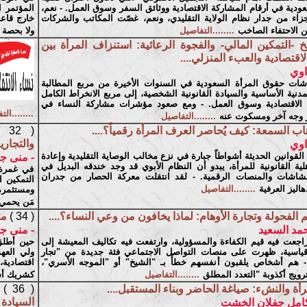
عودية في أرقام المشاركة الاقتصادية ووثائق السفر وسوق العمل. - نعم،
المؤتمر ا
ء من جدار نظام الولاية التقليدي، ونعم، غصّت المكاتب والشركات
خارج قاعا
كن الاحتفاء الصاخب
........التفاصيل
ولا بحصة 
خ -التمكين المالي- والفجوة الرعائية: استنزاف المرأة بين
الاقتصادية والعبء المنزلي....
اوي
شات حقوق المرأة السعودية في السنوات الأخيرة من مربع المطالبة
مدنية الأساسية والسيادة القانونية الشخصية، إلى مربع الانخراط الكامل
 الاقتصادية وسوق العمل. - ومع صعود مؤشرات مشاركة النساء في
........ال
برز وجه آخر ومسكوت عنه
........التفاصيل
اب السمعة: كيف يُحاصر العرف المرأة رقمياً؟....
( 32 )
والتجارية
اوي
القوانين الحديثة أشواطاً جبارة في نزع مخالب الوصاية التقليدية وإعادة
- منى ج
لية القانونية للمرأة، يبدو أن النظام الأبوي قد وجد خندقه البديل في
في غمرة 
شاشات والمنصات الرقمية. - لقد انتقلت معركة الحصار من جدران
التمكين ا
هاليز العرفية
........التفاصيل
ومستثمرة،
مَن يحمي
 الفحولة وتجارة الأوهام: لماذا يخافون من وعي النساء؟....
( 34 )
مت
مد السعيد
- منى ج
جعت فيه قيم الكفاءة والمسؤولية، وارتفعت فيه تكاليف المعيشة إلى
حين أطلق
ياسية، ظهرت على منصات التواصل الاجتماعي فئة جديدة من "تجار
- هم أشخاص يلقبون أنفسهم خطأً بـ "الشيخ" أو "الموجه الأسري"،
اقتصادية،
رويج أكذوبة "التعدد المطلق
........التفاصيل
كشريك أس
رأة والنشء: صياغة الحاضر وبناء المستقبل....
( 36 )
السيادة
 كامل جفلان الخشت