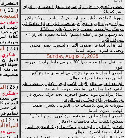
المعاصرة: و
( 21 )
ف
السعودية..
- منى جد
شهدت المنظ
ثورة حقيقي
كفاءة المر
بحرية، وتدي
( 23 )
-ال
- شكري 
القول إن "
حقيقة اجتم
هي منبع ال
شخصيته. فه
( 25 )
الم
- شكري 
حين نتحدث
المجتمع كله
التي تحمل 
تساهم في ب
( 27 )
زي
المرأة الس
- منى جد
لم يعد ممك