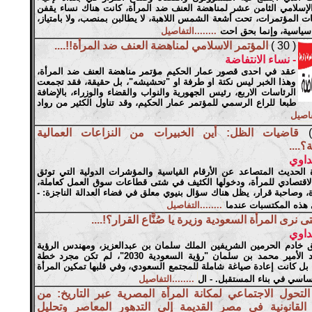
لإسلامي الثامن عشر لمناهضة العنف ضد المرأة، كانت هناك نساء يقفن
ت المؤتمرات، تحت أشعة الشمس اللاهبة، لا يطالبن بمنصب، ولا بامتياز،
سياسية، وإنما بحق احت
........التفاصيل
( 30 )
المؤتمر الاسلامي لمناهضة العنف ضد المرأة!!....
- نساء الانتفاضة
عقد في احدى قصور عمار الحكيم مؤتمر مناهضة العنف ضد المرأة،
وهذا الخبر ليس نكتة او طرفة او "تحشيشه"، بل حقيقة، فقد تجمعت
الرئاسات الاربع، رئيس الجهورية والنواب والقضاء والوزراء، بالإضافة
طبعا للراع الرسمي للمؤتمر عمار الحكيم، وقد تناول الكثير من رواد
تفاصيل
قاضيات الظل: أين الخبيرات من النزاعات العمالية
؟....
داوي
الحديث المتصاعد عن الأرقام القياسية والمؤشرات الدولية التي توثق
لاقتصادي للمرأة، ودخولها الكثيف في شتى قطاعات سوق العمل كعاملة،
 وصاحبة قرار، يظل هناك سؤال بنيوي معلق في فضاء العدالة الناجزة: -
 هذه المكتسبات عندما
........التفاصيل
ى نرى المرأة السعودية وزيرة يا صُنَّاع القرار؟!....
داوي
 خادم الحرمين الشريفين الملك سلمان بن عبدالعزيز، ومهندس الرؤية
ولي العهد الأمير محمد بن سلمان "رؤية السعودية 2030"، لم تكن مجرد خطة
 بل كانت إعادة صياغة شاملة للمجتمع السعودي، وفي قلبها تمكين المرأة
اسي في بناء المستقبل. - ال
........التفاصيل
التحول الاجتماعي لمكانة المرأة المصرية عبر التاريخ: من
 القانونية في مصر القديمة إلى التدهور المعاصر وتحليل