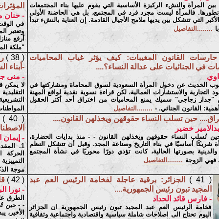
قة بين المرأة والنشء الركيزة الأساسية التي يقوم عليها بناء المجتمعات
المؤثرات
وتطورها. فالمرأة ليست مجرد فرد في المجتمع، بل هي الحاضنة الأولى
- حنان 
أكبر التي تتشكل بين يديها ملامح الأجيال القادمة. إن العناية بالنشء تبدأ
في الوقت 
ا
........التفاصيل
وتعتبر الم
أرفع مناز
"ملكة الم
حارسات القانون المغيبات: كيف يؤثر غياب المحاميات
( 38 )
رح
 في الجنائيات على عدالة النساء؟....
-أبناء ال
اوي
- منى ج
وب الحديث عن دخول المرأة السعودية لسوق المحاماة ومشاركتها في
لا يمكن ق
د التجارية والاستشارات العمالية، لكن قراءة نسوية نقدية لواقع المهنة
التقليدي
جدار زجاجي" سميك يمنع المحاميات من اختراق أحد أكثر الحقول
التشريعية
ية: القانون الجنائي. -
........التفاصيل
المواطنات
راق.... حين تسلب النساء حقوقهن ويخذلهن القانون....
( 40 )
الاصطناع
دالامير خضير
حين تُسلب النساء حقوقهن ويخذلهن القانون - - منذ بدايات الحضارة،
- إيمان 
ة شريكًا أساسيًا في بناء التاريخ وصناعة المجد. وقبل أن تتشكل النظم
1. المق
 والدينية بصورتها الحالية، كانت تؤدي دورًا محوريًا في نشأة المجتمع
الحركة ال
 فهي الزوجة
........التفاصيل
التمييزية
موجة الذك
( 41 )
الجزائر: برقية عاجلة لفخامة الرئيس العم عبد
( 42 )
قا
المجيد تبون رئيس الجمهورية....
- نورا ال
الطرق على
- فارس قائد الحداد
- - حين ت
فخامة الرئيس العم عبد المجيد تبون رئيس الجمهورية ان الجزائر
الأخير، ي
اليوم تحتاج الى اصلاحات شاملة سياسية واقتصادية واجتماعية وثقافية