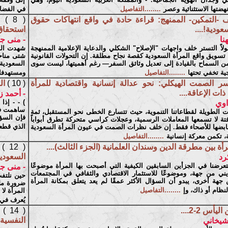
هضتها الاستثنائية وعصر
........التفاصيل
في الفضا
 -التمكين- الممنهج: قراءة حادة في واقع انتهاكات حقوق
( 8 )
عودية!....
استحقاق 
نا
- منى ج
ولاً التستر خلف واجهات "الإصلاح" الشكلي والدعاية الإعلامية الممنهجة
شهدت المم
 تسويق واقع المرأة السعودية كقصة نجاح مطلقة. إن التحولات القانونية
شتى مناحي
ن السماح بالقيادة إلى تعديل وثائق السفر— رغم أهميتها، ليست سوى
السعودية
ة تخفي تحتها
........التفاصيل
ومستهدفا
ر الصمت الهيكلي: نحو عدالة إنسانية واقتصادية للمرأة
( 10 )
ال
ذات الإعاقة....
- أحمد ز
) - - إذا
اوي
ساهمت في 
 الطويلة لقطاعاتنا التنموية، حيث تتسارع الخطى نحو المستقبل، ثمة
فإن السؤ
ة لا تسمعها المعاملات الرسمية، وعجلات كراسي متحركة تطرق أبواباً
الذي قطعت
بضها للأصحاء فقط. إن خلف نظرات الصمت في عيون المرأة السعودية
ة، تكمن معركة إنسانية
........التفاصيل
رأة بين مطرقة الدين وسندان العلمانية (الجزء الثالث)....
( 12 )
السعودية
رد
عرضنا في الجزأين السابقين الكيفية التي أصبحت بها المرأة موضوعًا
- منى ج
ديني من جهة، وموضوعًا للاستثمار الاقتصادي والثقافي في المجتمعات
حين نلتفت
 جهة أخرى، يبدو أن السؤال الأكثر عمقًا لم يعد يتعلق بمكانة المرأة
ضرورة ملح
نظام أو ذاك، وإ
........التفاصيل
المرأة لا 
يُعرف في 
ليأس 2-2....
( 14 )
النفسية 
شيخاني