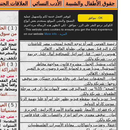
حقوق الأطفال والشبيبة
الأدب النسائي
العلاقات الجن
( 1 )
الخ
من سوق الا
- منى جد
تتبجح الما
بينما تُغل
والمشرعنة:
تكشف زيف 
( 3 )
الأ
الشراكة ال
- منى جد
يُقدّم الفق
واقعاً يُحوّ
وضحاها، تجد
........التف
( 5 )
العي
مسمياتنا ا
- منى جد
المقدمة: ا
السنوات ا
التاريخية 